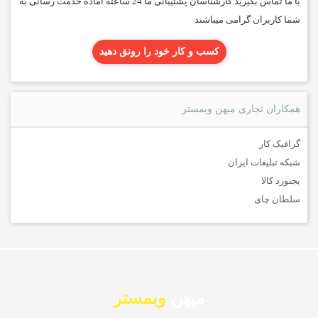
با ما تماس بگیرید.کارشناسان پشتیبانی ما 24 ساعته آماده خدمت رسانی به
شما کاربران گرامی میباشند
کسب و کار خود را رونق دهید
همکاران تجاری میهن وبمستر
گرافیک کار
شبکه تبلیغات ایران
بجنورد کالا
سلطان چای
میهن
وبمستر