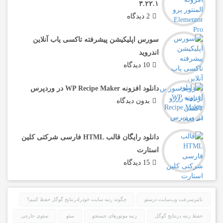
۳.۲۲.۱
2 دیدگاه
سورس اپلیکیشن پیشرفته تاکسی یاب آنلاین
اندروید
10 دیدگاه
دانلود افزونه WP Recipe Maker در وردپرس
بدون دیدگاه
دانلود رایگان قالب HTML فارسی شرکتی کلین
استارت
15 دیدگاه
تاثیرسرعت وب‌سایت درسئو
چگونه رتبه سایت خودرادرنتایج گوگل حفظ کنیم؟
حفظ رتبه درنتایج گوگل
رتبه موتورهای جستجو
سئو
سئوی خارجی