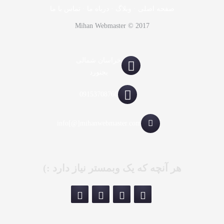
صفحه اصلی
·
وبلاگ
·
درباه ما
·
تماس با ما
Mihan Webmaster © 2017
خراسان شمالی
بجنورد
09153708760
info[@]mihanwebmaster.com
هر آنچه که یک وبمستر نیاز دارد :)