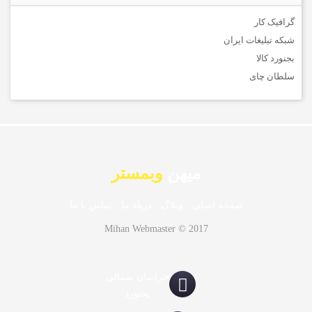
گرافیک کار
شبکه تبلیغات ایران
بجنورد کالا
سلطان چای
میهن
وبمستر
صفحه اصلی
·
وبلاگ
·
درباه ما
·
تماس با ما
Mihan Webmaster © 2017
خراسان شمالی
بجنورد