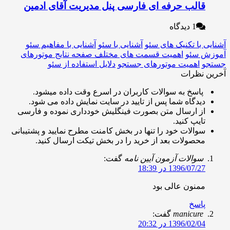
الب حرفه ای فارسی پنل مدیریت آقای ادمین
1 دیدگاه
با تکنیک های سئو
آشنایی با سئو
آشنایی با مفاهیم سئو
سئو
اهمیت قسمت های مختلف صفحه نتایج موتورهای
اهمیت موتورهای جستجو
دلایل استفاده از سئو
نظرات
اسخ به سوالات کاربران در اسرع وقت داده میشود.
یدگاه شما پس از تایید در سایت نمایش داده می شود.
ز ارسال متن بصورت فینگلیش خودداری نموده و فارسی
ایپ کنید.
والات خود را تنها در بخش کامنت مطرح نمایید و پشتیبانی
حصولات بعد از خرید را در بخش تیکت ارسال کنید.
والات آزمون آیین نامه
گفت:
1396/07/ در 18:39
منون عالی بود
اسخ
manicur
گفت:
1396/02/ در 20:32