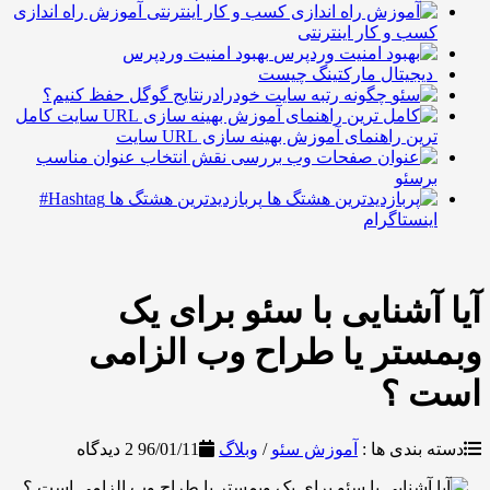
آموزش راه اندازی
سب و کار اینترنتی
بهبود امنیت وردپرس
یجیتال مارکتینگ چیست
چگونه رتبه سایت خودرادرنتایج گوگل حفظ کنیم؟
کامل
رین راهنمای آموزش بهینه سازی URL سایت
بررسی نقش انتخاب عنوان مناسب
رسئو
پربازدیدترین هشتگ ها Hashtag#
ینستاگرام
آشنایی با سئو برای یک
تر یا طراح وب الزامی
 ؟
بندی ها :
آموزش سئو
/
وبلاگ
96/01/11
2 دیدگاه