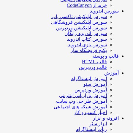
خرید از CodeCanyon
ورس اندروید
سورس اپلیکیشن تاکسی یاب
سورس اپلیکیشن فروشگاهی
سورس اپلیکیشن وردپرس
سورس اندروید رایگان
سورس کتاب اندروید
سورس بازی اندروید
پکیج فروشگاه ساز
الب و پوسته
قالب HTML
قالب وردپرس
موزش
آموزش اینستاگرام
آموزش سئو
آموزش وردپرس
آموزش بازاریابی اینترنتی
آموزش طراحی وب سایت
آموزش شبکه های اجتماعی
اخبار کسب و کار
فزونه و ابزار
ابزار سئو
ربات اینستاگرام