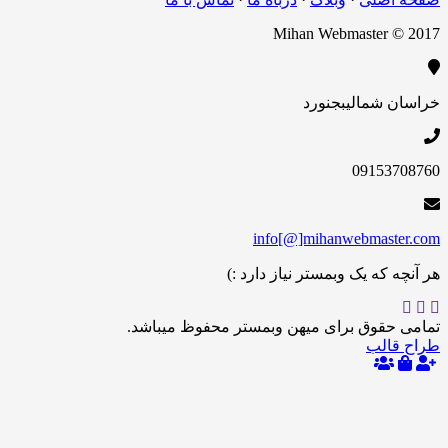
Mihan Webmaster 
 شمالی
بجنورد
09153
info[@]mihanwebmas
 که یک وبمستر نیاز دارد :)
حقوق برای میهن وبمستر محفوظ میباشد.
الب