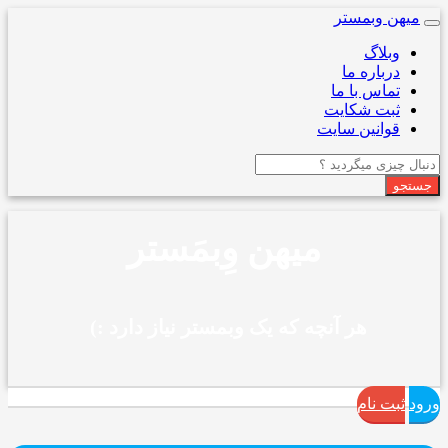
میهن وبمستر
Toggle
navigation
وبلاگ
درباره ما
تماس با ما
ثبت شکایت
قوانین سایت
جستجو
میهن وِبمَستر
هر آنچه که یک وبمستر نیاز دارد :)
|
ورود
ثبت نام