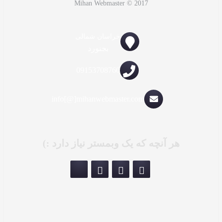
Mihan Webmaster © 2017
خراسان شمالی
بجنورد
09153708760
info[@]mihanwebmaster.com
هر آنچه که یک وبمستر نیاز دارد :)