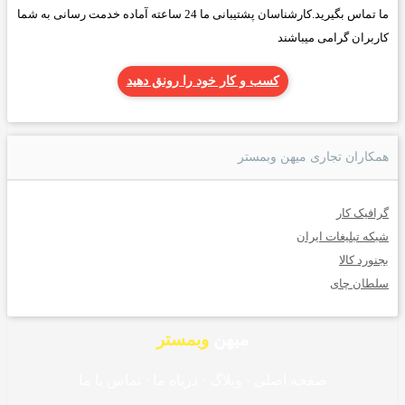
ما تماس بگیرید.کارشناسان پشتیبانی ما 24 ساعته آماده خدمت رسانی به شما
کاربران گرامی میباشند
کسب و کار خود را رونق دهید
همکاران تجاری میهن وبمستر
گرافیک کار
شبکه تبلیغات ایران
بجنورد کالا
سلطان چای
میهن
وبمستر
صفحه اصلی
·
وبلاگ
·
درباه ما
·
تماس با ما