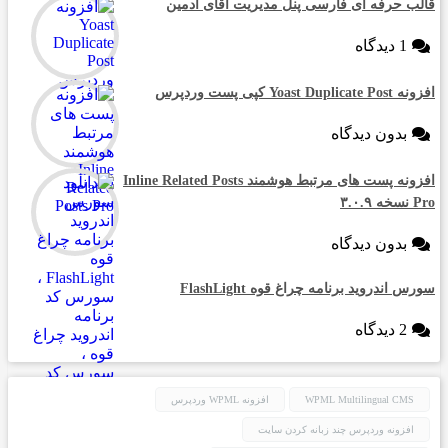
قالب حرفه ای فارسی پنل مدیریت آقای ادمین
1 دیدگاه
افزونه Yoast Duplicate Post کپی پست وردپرس
بدون دیدگاه
افزونه پست های مرتبط هوشمند Inline Related Posts
Pro نسخه ۳.۰.۹
بدون دیدگاه
سورس اندروید برنامه چراغ قوه FlashLight
2 دیدگاه
WPML Multilingual CMS
افزونه WPML وردپرس
افزونه وردپرس چند زبانه کردن سایت