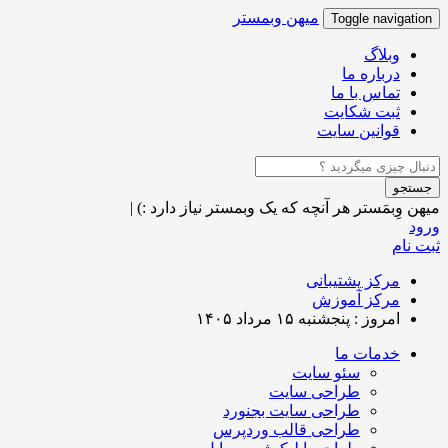
میهن وبمستر
Toggle navigation
وبلاگ
درباره ما
تماس با ما
ثبت شکایت
قوانین سایت
جستجو
میهن وِبمَستر
هر آنچه که یک وبمستر نیاز دارد :)
|
ورود
ثبت نام
مرکز پشتیبانی
مرکز آموزش
امروز : پنجشنبه ۱۵ مرداد ۱۴۰۵
خدمات ما
سئو سایت
طراحی سایت
طراحی سایت بجنورد
طراحی قالب وردپرس