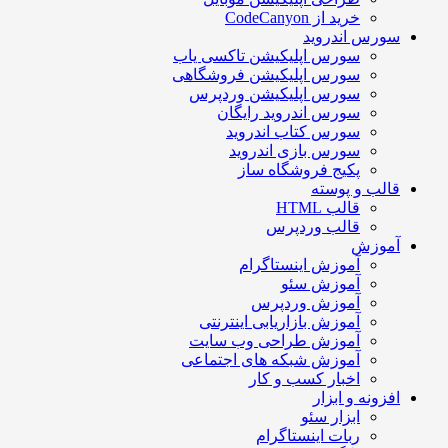
خرید از CodeCanyon
ورس اندروید
سورس اپلیکیشن تاکسی یاب
سورس اپلیکیشن فروشگاهی
سورس اپلیکیشن وردپرس
سورس اندروید رایگان
سورس کتاب اندروید
سورس بازی اندروید
پکیج فروشگاه ساز
الب و پوسته
قالب HTML
قالب وردپرس
موزش
آموزش اینستاگرام
آموزش سئو
آموزش وردپرس
آموزش بازاریابی اینترنتی
آموزش طراحی وب سایت
آموزش شبکه های اجتماعی
اخبار کسب و کار
فزونه و ابزار
ابزار سئو
ربات اینستاگرام