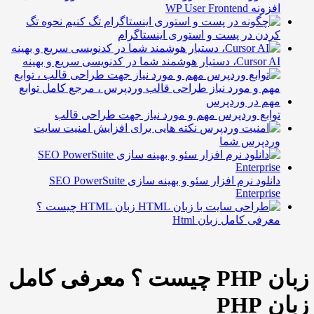
ونه WP User Frontend
نحوه تگ
ردن در پست و استوری اینستاگرام
Curs، دستیار هوشمند شما در کدنویسی سریع و بهینه
وابع وردپرس مهم و مورد نیاز جهت طراحی قالب
نکته هایی برای افزایش امنیت سایت
ردپرس شما
دانلود نرم افزار سئو و بهینه سازی SEO PowerSuite
Enterpris
زبان HTML چیست ؟
عرفی کامل زبان Html
زبان PHP چیست ؟ معرفی کامل
PH