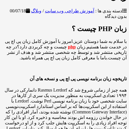
بندی ها :
آموزش طراحی وب سایت
/
وبلاگ
00/07/18
دگاه
؟
 به شما دوستان عزیز.امروز با آموزش کامل زبان پی اچ پی
ت شما هستیم.زبان
php
چیست و چه کربردی دارد؟در چه
 منتشر شد و توسط چه شخصی منتشر شد و هدف از نشر
.باما با معرفی کامل زبان پی اچ پی همراه باشید.
 زبان برنامه نویسی پی اچ پی و نسخه های آن
همه چیز از زمانی شروع شد که Rasmus Lerdorf دانمارکی در سال
۱۹ تعدادی اسکریپت به منظور مدیریت یک سری از کارها در
سایت شخصی خود با زبان برنامه نویسی Perl نوشت. Lerdorf با
 از این اسکریپت‌ها که بر اساس استاندارد اسکریپت‌نویسی
(Common Gateway Interface) نوشته شده بودند، آمار افرادی را که
خواندن رزومه اش بودند محاسبه و ذخیره کرد. او با این کار
راد زیادی را به اسکریپت هایش جلب کرد و از او درخواست
کردند تا اسکریپت ها را برای آن ها هم ارسال کند. بنابراین Lerdorf