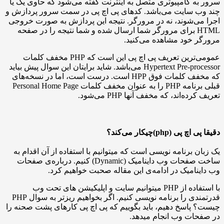
 کامپیوتری متصل به اینترنت گفته می‌شود که حاوی یک یا
 سایت می‌باشد. کدهای پی اچ پی در سمت سرور پردازش و
‌شوند، نه در مرورگر. نتیجه این پردازش به صورت خروجی
HTML برای مرورگر شما ارسال شده و شما نتیجه را در صفحه
خود مشاهده می‌کنید.
عمومی‌ترین تعریف پی اچ پی این است که PHP مخفف کلمات
Hypertext Pre-processor می‌باشد. شاید برایتان این سوال پیش بیاید
که مخفف کلمات فوق HPP است. درست است، اما در نسخه‌های
قبلی برنامه PHP را به عنوان مخفف کلمات Personal Home Page
‌اند، که مخفف آنها PHP می‌شود.
(php)چیکار می‌کند؟
 برنامه نویسی است که میتوانیم با استفاده از آن اقدام به
ساخت صفحات وب داینامیک (Dynamic) کنیم. درباره‌ی صفحات
امیک در ادامه‌ی این مقاله صحبت خواهیم کرد.
با استفاده از PHP میتوانیم سایت و اپلیکیشن های تحت وب
قدرتمندی را برنامه نویسی کنیم. اگر بخواهیم ریزتر به سوال PHP
اسخ دهیم، باید بگوییم که پی اچ پی کارهای پشت صحنه را
ات وب انجام میدهد.