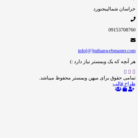
 شمالی
بجنورد
09153
info[@]mihanwebmas
 که یک وبمستر نیاز دارد :)
حقوق برای میهن وبمستر محفوظ میباشد.
الب