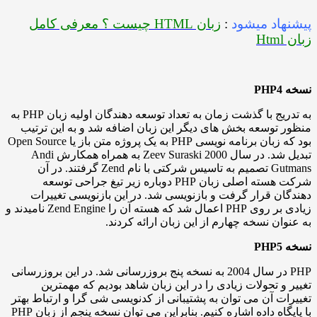
د میشود
:
زبان HTML چیست ؟ معرفی کامل
به تدریج با گذشت زمان به تعداد توسعه دهندگان اولیه زبان PHP به
وسعه بخش های دیگر این زبان اضافه شد و به این ترتیب
بود که زبان برنامه نویسی PHP به یک پروژه متن باز یا Open Source
تبدیل شد. در سال 2000 Zeev Suraski به همراه همکارش Andi
Gutmans تصمیم به تاسیس شرکتی با نام Zend گرفتند. در آن
شرکت هسته اصلی زبان PHP دوباره زیر تیغ جراحی توسعه
 قرار گرفت و بازنویسی شد. در این بازنویسی تغییرات
زیادی بر روی PHP اعمال شد که هسته آن را Zend Engine نامیدند و
ن نسخه چهارم از این زبان ارائه کردند.
PHP در سال 2004 به نسخه پنج بروزرسانی شد. در این بروزرسانی
 تحولات زیادی را در این زبان شاهد بودیم که مهمترین
 آن می توان به پشتیبانی از کدنویسی شی گرا و ارتباط بهتر
با پایگاه داده اشاره کنیم. بنابراین می توان نسخه پنجم از زبان PHP