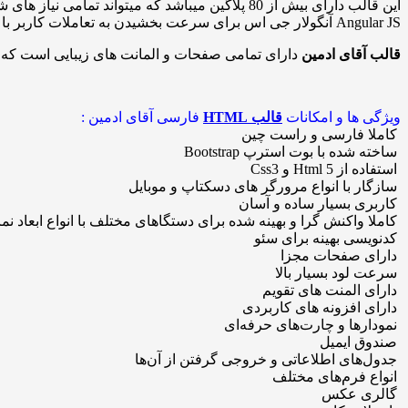
این قالب دارای بیش از 80 پلاگین میباشد که میتو
Angular JS آنگولار جی اس برای سرعت بخشیدن به تعاملات کاربر با رابط کاربری اشاره کرد.
قالب آقای ادمین
دارای تمامی صفحات و المانت های زیبایی است که کار
ویژگی ها و امکانات
قالب HTML
فارسی آقای ادمین :
کاملا فارسی و راست چین
ساخته شده با بوت استرپ Bootstrap
استفاده از Html 5 و Css3
سازگار با انواع مرورگر های دسکتاپ و موبایل
کاربری بسیار ساده و آسان
کاملا واکنش گرا و بهینه شده برای دستگاهای مختلف با انواع ابعاد نم
کدنویسی بهینه برای سئو
دارای صفحات مجزا
سرعت لود بسیار بالا
دارای المنت های تقویم
دارای افزونه های کاربردی
نمودارها و چارت‌های حرفه‌ای
صندوق ایمیل
جدول‌های اطلاعاتی و خروجی گرفتن از آن‌ها
انواع فرم‌های مختلف
گالری عکس