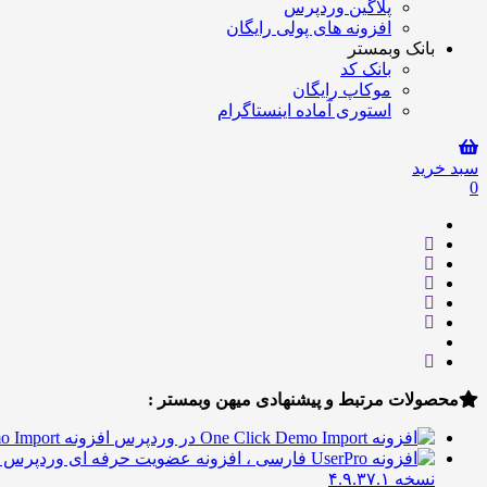
پلاگین وردپرس
افزونه های پولی رایگان
بانک وبمستر
بانک کد
موکاپ رایگان
استوری آماده اینستاگرام
سبد خرید
0
محصولات مرتبط و پیشنهادی میهن وبمستر :
افزونه One Click Demo Import درون ریزی وردپرس
نسخه ۴.۹.۳۷.۱