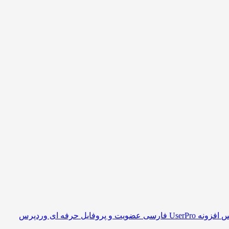
افزونه UserPro فارسی عضویت و پروفایل حرفه ای وردپرس