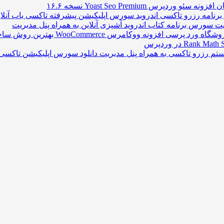
نه سئو وردپرس Yoast Seo Premium نسخه ۱۶.۶
سورس اپلیکیشن پیشرفته تاکسی یاب آنلاین
سورس برنامه کتاب اندروید آشپزی آنلاین به همراه پنل مدیریت
افزونه ووکامرس WooCommerce بهترین روش ساخت فروشگاه وردپرسی
دانلود سورس اپلیکیشن تاکسی 