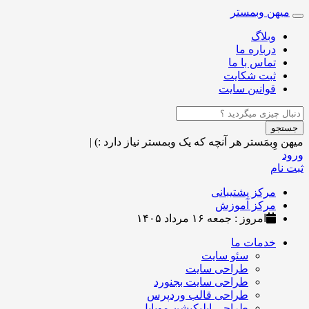
میهن وبمستر
Toggle
navigation
وبلاگ
درباره ما
تماس با ما
ثبت شکایت
قوانین سایت
جستجو
میهن وِبمَستر
هر آنچه که یک وبمستر نیاز دارد :)
|
ورود
ثبت نام
مرکز پشتیبانی
مرکز آموزش
امروز : جمعه ۱۶ مرداد ۱۴۰۵
خدمات ما
سئو سایت
طراحی سایت
طراحی سایت بجنورد
طراحی قالب وردپرس
طراحی اپلیکیشن موبایل