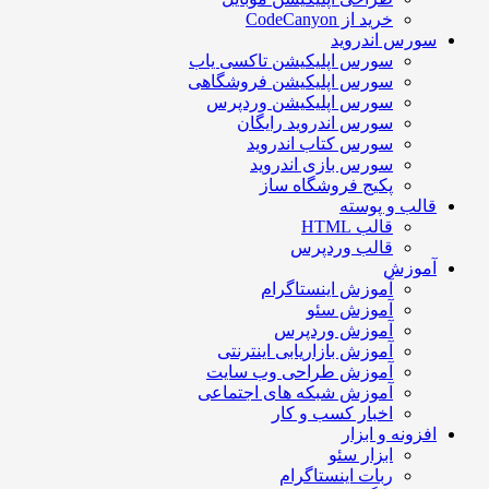
خرید از CodeCanyon
سورس اندروید
سورس اپلیکیشن تاکسی یاب
سورس اپلیکیشن فروشگاهی
سورس اپلیکیشن وردپرس
سورس اندروید رایگان
سورس کتاب اندروید
سورس بازی اندروید
پکیج فروشگاه ساز
قالب و پوسته
قالب HTML
قالب وردپرس
آموزش
آموزش اینستاگرام
آموزش سئو
آموزش وردپرس
آموزش بازاریابی اینترنتی
آموزش طراحی وب سایت
آموزش شبکه های اجتماعی
اخبار کسب و کار
افزونه و ابزار
ابزار سئو
ربات اینستاگرام