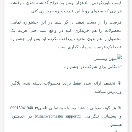
قیمت باورنکردنی ۵۰ هزار تومن به حراج گذاشته شدن ، وقتشه
هر چی که میخوای رو با این قیمت ویژه خریداری کنی
فرصت را از دست ندهید ، اگر شما در این جشنواره تمامی
محصولات را هم خریداری کنید در واقع شما حتی هزینه یک
محصول را هم بدون تخفیف پرداخت نکرده اید پس این جشنواره
قطعا یک فرصت سرمایه گذاری است!
✅ نکاتی برای شرکت در جشنواره :
🎯 تخفیف ارائه شده فقط برای محصولات دسته بندی پلاگین
وردپرس میباشد.
🎯 هر گونه سوالی داشتید بوسیله پشتیبانی تلفنی☎️ 09915041040
و پشتیبانی تلگرامی @Mihanwebmaster_support در خدمتتون
هستیم.