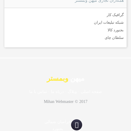
همکاران تجاری میهن وبمستر
گرافیک کار
شبکه تبلیغات ایران
بجنورد کالا
سلطان چای
میهن
وبمستر
صفحه اصلی
·
وبلاگ
·
درباه ما
·
تماس با ما
Mihan Webmaster © 2017
خراسان شمالی
بجنورد