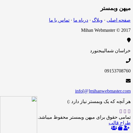
میهن
وبمستر
صفحه اصلی
·
وبلاگ
·
درباه ما
·
تماس با ما
Mihan Webmaster © 2017
خراسان شمالی
بجنورد
09153708760
info[@]mihanwebmaster.com
هر آنچه که یک وبمستر نیاز دارد :)
تمامی حقوق برای میهن وبمستر محفوظ میباشد.
طراح قالب