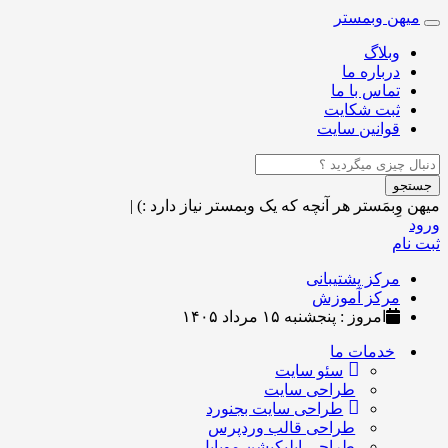
میهن وبمستر
Toggle
navigation
وبلاگ
درباره ما
تماس با ما
ثبت شکایت
قوانین سایت
جستجو
میهن وِبمَستر
هر آنچه که یک وبمستر نیاز دارد :)
|
ورود
ثبت نام
مرکز پشتیبانی
مرکز آموزش
امروز : پنجشنبه ۱۵ مرداد ۱۴۰۵
خدمات ما
سئو سایت
طراحی سایت
طراحی سایت بجنورد
طراحی قالب وردپرس
طراحی اپلیکیشن موبایل