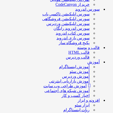
خرید از CodeCanyon
سورس اندروید
سورس اپلیکیشن تاکسی یاب
سورس اپلیکیشن فروشگاهی
سورس اپلیکیشن وردپرس
سورس اندروید رایگان
سورس کتاب اندروید
سورس بازی اندروید
پکیج فروشگاه ساز
قالب و پوسته
قالب HTML
قالب وردپرس
آموزش
آموزش اینستاگرام
آموزش سئو
آموزش وردپرس
آموزش بازاریابی اینترنتی
آموزش طراحی وب سایت
آموزش شبکه های اجتماعی
اخبار کسب و کار
افزونه و ابزار
ابزار سئو
ربات اینستاگرام