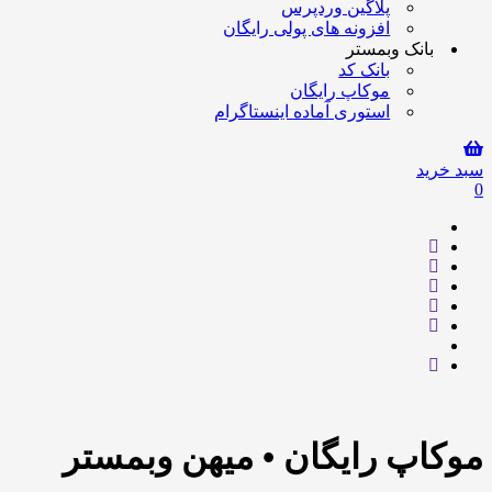
پلاگین وردپرس
افزونه های پولی رایگان
بانک وبمستر
بانک کد
موکاپ رایگان
استوری آماده اینستاگرام
سبد خرید
0
موکاپ رایگان • میهن وبمستر