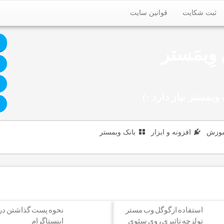
ثبت شکایت
قوانین سایت
وِبمَستر
وبمستر نیاز دارد :)
|
موزش
افزونه و ابزار
بانک وبمستر
استفاده ازگوگل وب مستر
نحوه پست گذاشتن در
تولزچه تاثیری روی سئوی
اینستاگرام