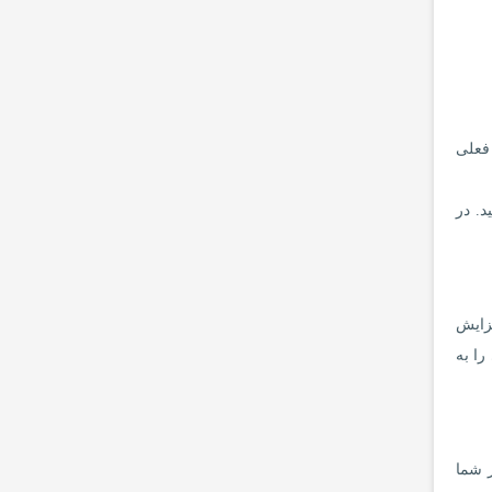
 فعلی
د. در
فزایش
را به
ر شما