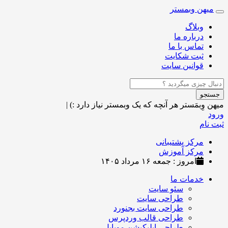
میهن وبمستر
Toggle
navigation
وبلاگ
درباره ما
تماس با ما
ثبت شکایت
قوانین سایت
جستجو
میهن وِبمَستر
هر آنچه که یک وبمستر نیاز دارد :)
|
ورود
ثبت نام
مرکز پشتیبانی
مرکز آموزش
امروز : جمعه ۱۶ مرداد ۱۴۰۵
خدمات ما
سئو سایت
طراحی سایت
طراحی سایت بجنورد
طراحی قالب وردپرس
طراحی اپلیکیشن موبایل