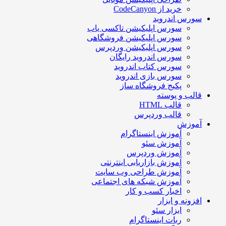
خرید از CodeCanyon
سورس اندروید
سورس اپلیکیشن تاکسی یاب
سورس اپلیکیشن فروشگاهی
سورس اپلیکیشن وردپرس
سورس اندروید رایگان
سورس کتاب اندروید
سورس بازی اندروید
پکیج فروشگاه ساز
قالب و پوسته
قالب HTML
قالب وردپرس
آموزش
آموزش اینستاگرام
آموزش سئو
آموزش وردپرس
آموزش بازاریابی اینترنتی
آموزش طراحی وب سایت
آموزش شبکه های اجتماعی
اخبار کسب و کار
افزونه و ابزار
ابزار سئو
ربات اینستاگرام