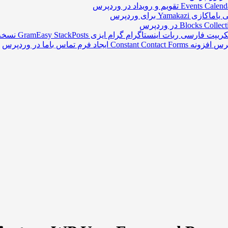
Yamakazi برای وردپرس
پت فارسی ربات اینستاگرام گرام‌ ایزی GramEasy StackPosts نسخه ۷.۱
افزونه Constant Contact Forms ایجاد فرم تماس باما در وردپرس