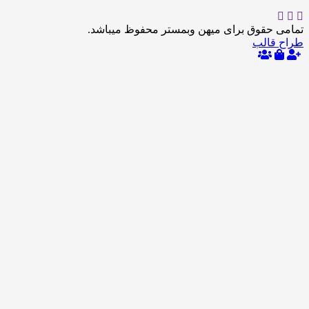
حقوق برای میهن وبمستر محفوظ میباشد.
الب