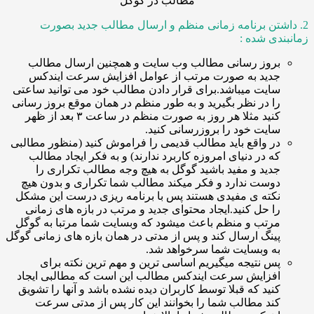
تن برنامه زمانی منظم و ارسال مطالب جدید بصورت
ی شده :
روز رسانی مطالب وب سایت و همچنین ارسال مطالب
دید به صورت مرتب از عوامل افزایش سرعت ایندکس
ایت میباشد.برای قرار دادن مطالب خود می توانید ساعتی
ا در نظر بگیرید و به طور منظم در همان موقع بروز رسانی
کنید مثلا هر روز به صورت منظم در ساعت ۳ بعد از ظهر
ایت خود را بروزرسانی کنید.
ر واقع باید مطالب قدیمی را فراموش کنید (منظور مطالبی
ه در دنیای امروزه کاربرد ندارند) و به فکر ایجاد مطالب
دید و مفید باشید گوگل به هیچ وجه مطالب تکراری را
وست ندارد و فکر میکند مطالب شما تکراری و بدون هیچ
کته ی مفیدی هستند پس با برنامه ریزی درست این مشکل
ا حل کنید.ایجاد محتوای جدید و مرتب در بازه های زمانی
رتب و منظم باعث میشود که وبسایت شما مرتبا به گوگل
ینگ ارسال کند و پس از مدتی در همان بازه های زمانی گوگل
ه وبسایت شما سرخواهد شد.
س نتیجه میگیریم اساسی ترین و مهم ترین نکته برای
فزایش سرعت ایندکس مطالب این است که مطالبی ایجاد
نید که قبلا توسط کاربران دیده نشده باشد و آنها را تشویق
ند مطالب شما را بخوانند این کار پس از مدتی سرعت