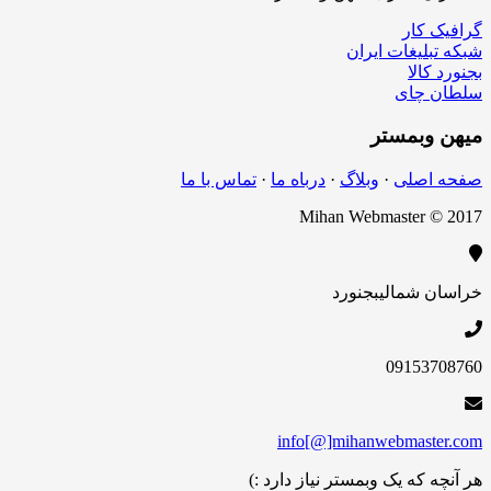
کار
لیغات ایران
الا
چای
بمستر
اصلی
·
وبلاگ
·
درباه ما
·
تماس با ما
Mihan Webmaster 
 شمالی
بجنورد
09153
info[@]mihanwebmas
 که یک وبمستر نیاز دارد :)