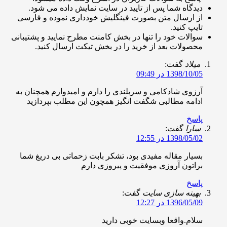
یدگاه شما پس از تایید در سایت نمایش داده می شود.
ز ارسال متن بصورت فینگلیش خودداری نموده و فارسی
ایپ کنید.
والات خود را تنها در بخش کامنت مطرح نمایید و پشتیبانی
حصولات بعد از خرید را در بخش تیکت ارسال کنید.
یلاد
گفت:
1398/10/ در 09:49
رزوی شادکامی و سربلندی را دارم و امیدوارم همچنان به
دامه مطالبی شگفت انگیز همچون این مطلب بپردازید
اسخ
ارا
گفت:
1398/05/ در 12:55
سیار مقاله مفیدی بود، تشکر بابت زحماتی بی دریغ شما
راتون آروزی موفقیت و پیروزی دارم
اسخ
هینه سازی سایت
گفت:
1396/05/ در 12:27
لام.واقعا وبسایت خوبی دارید