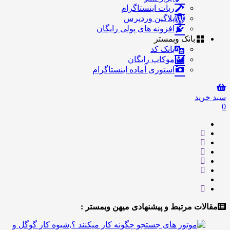
ربات اینستاگرام
پلاگین وردپرس
افزونه های پولی رایگان
بانک وبمستر
بانک کد
موکاپ رایگان
استوری آماده اینستاگرام
ید
ت مرتبط و پیشنهادی میهن وبمستر :