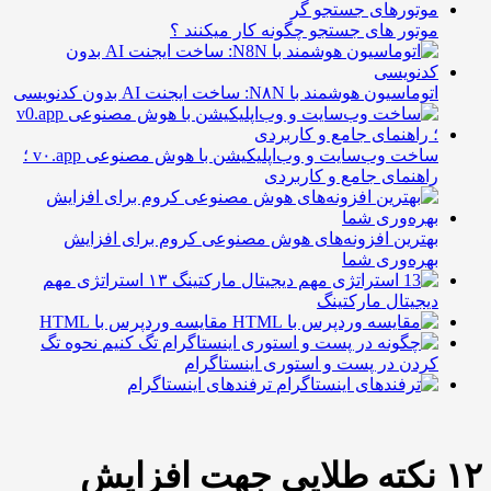
وتور های جستجو چگونه کار میکنند ؟
وماسیون هوشمند با N۸N: ساخت ایجنت AI بدون کدنویسی
ساخت وب‌سایت و وب‌اپلیکیشن با هوش مصنوعی v۰.app ؛
اهنمای جامع و کاربردی
هترین افزونه‌های هوش مصنوعی کروم برای افزایش
هره‌وری شما
۱۳ استراتژی مهم
یجیتال مارکتینگ
مقایسه وردپرس با HTML
نحوه تگ
ردن در پست و استوری اینستاگرام
ترفندهای اینستاگرام
۱ نکته طلایی جهت افزایش