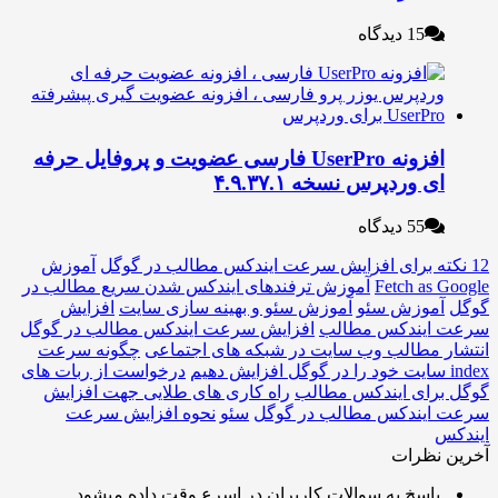
15 دیدگاه
افزونه UserPro فارسی عضویت و پروفایل حرفه
ی وردپرس نسخه ۴.۹.۳۷.۱
55 دیدگاه
آموزش
Fetch as
آموزش ترفندهای ایندکس شدن سریع مطالب در
موزش سئو
آموزش سئو و بهینه سازی سایت
افزایش
ایندکس مطالب
افزایش سرعت ایندکس مطالب در گوگل
 مطالب وب سایت در شبکه های اجتماعی
چگونه سرعت
درخواست از ربات های
رای ایندکس مطالب
راه کاری های طلایی جهت افزایش
یندکس مطالب در گوگل
سئو
نحوه افزایش سرعت
نظرات
اسخ به سوالات کاربران در اسرع وقت داده میشود.