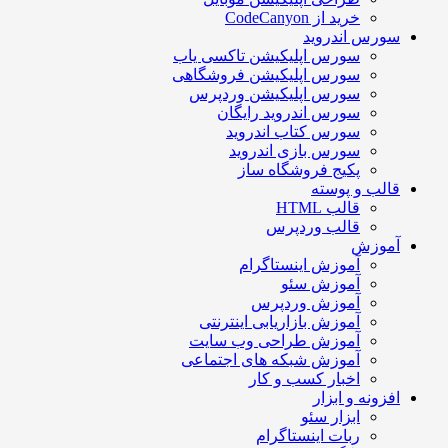
خرید از CodeCanyon
ورس اندروید
سورس اپلیکیشن تاکسی یاب
سورس اپلیکیشن فروشگاهی
سورس اپلیکیشن وردپرس
سورس اندروید رایگان
سورس کتاب اندروید
سورس بازی اندروید
پکیج فروشگاه ساز
الب و پوسته
قالب HTML
قالب وردپرس
موزش
آموزش اینستاگرام
آموزش سئو
آموزش وردپرس
آموزش بازاریابی اینترنتی
آموزش طراحی وب سایت
آموزش شبکه های اجتماعی
اخبار کسب و کار
فزونه و ابزار
ابزار سئو
ربات اینستاگرام