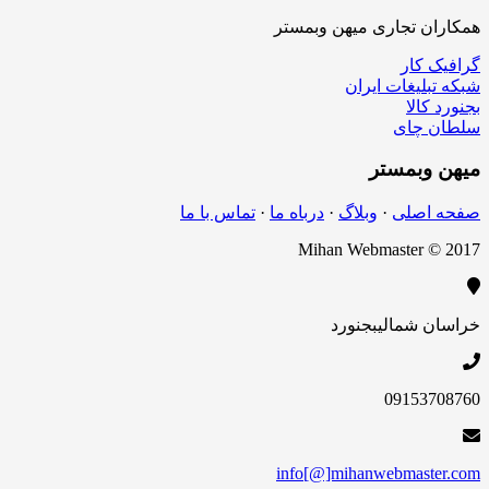
ن تجاری میهن وبمستر
کار
لیغات ایران
الا
چای
بمستر
اصلی
·
وبلاگ
·
درباه ما
·
تماس با ما
Mihan Webmaster 
 شمالی
بجنورد
09153
info[@]mihanwebmas