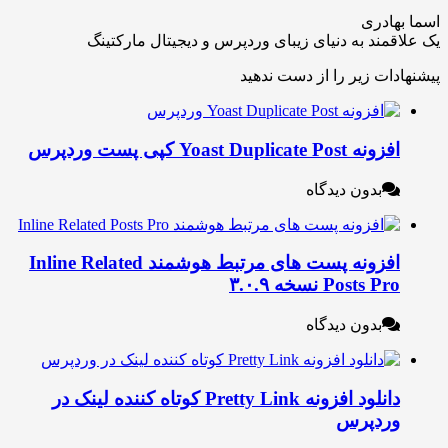
ادری
مند به دنیای زیبای وردپرس و دیجیتال مارکتینگ
ات زیر را از دست ندهید
نه Yoast Duplicate Post کپی پست وردپرس
بدون دیدگاه
افزونه پست های مرتبط هوشمند Inline Related
Posts P نسخه ۳.۰.۹
بدون دیدگاه
دانلود افزونه Pretty Link کوتاه کننده لینک در
ردپرس