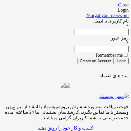
Forgot your pa
ری یا ایمیل
ور
Remember
ی اعتماد
افت مشاوره،سفارش پروژه،پیشنهاد یا انتقاد از تیم میهن
وبمستر با ما تماس بگیرید.کارشناسان پشتیبانی ما 24 ساعته آماده
سانی به شما کاربران گرامی میباشند
کسب و کار خود را رونق دهید