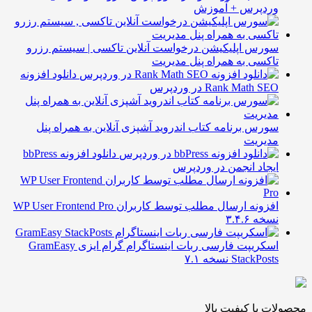
ردپرس + آموزش
ورس اپلیکیشن درخواست آنلاین تاکسی | سیستم رزرو
اکسی به همراه پنل مدیریت
دانلود افزونه
Rank Math S در وردپرس
ورس برنامه کتاب اندروید آشپزی آنلاین به همراه پنل
دیریت
دانلود افزونه bbPress
یجاد انجمن در وردپرس
افزونه ارسال مطلب توسط کاربران WP User Frontend Pro
خه ۳.۴.۶
اسکریپت فارسی ربات اینستاگرام گرام‌ ایزی GramEasy
StackPos نسخه ۷.۱
 با کیفیت بالا