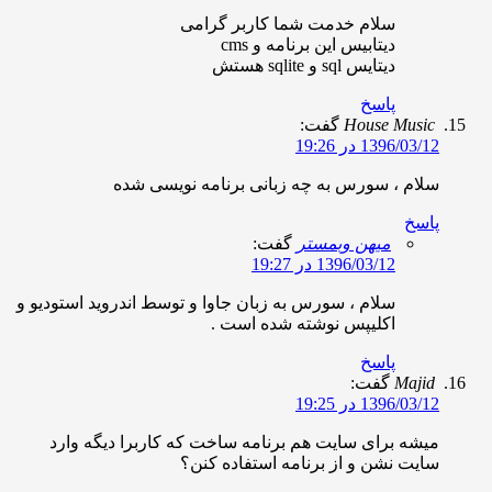
سلام خدمت شما کاربر گرامی
دیتابیس این برنامه و cms
دیتایس sql و sqlite هستش
پاسخ
House Musi
گفت:
1396/03/ در 19:26
لام ، سورس به چه زبانی برنامه نویسی شده
اسخ
میهن وبمستر
گفت:
1396/03/12 در 19:27
سلام ، سورس به زبان جاوا و توسط اندروید استودیو و
اکلیپس نوشته شده است .
پاسخ
Maji
گفت:
1396/03/ در 19:25
یشه برای سایت هم برنامه ساخت که کاربرا دیگه وارد
ایت نشن و از برنامه استفاده کنن؟