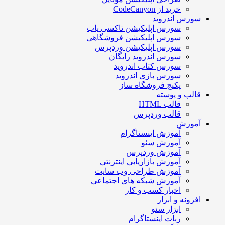
خرید از CodeCanyon
ورس اندروید
سورس اپلیکیشن تاکسی یاب
سورس اپلیکیشن فروشگاهی
سورس اپلیکیشن وردپرس
سورس اندروید رایگان
سورس کتاب اندروید
سورس بازی اندروید
پکیج فروشگاه ساز
الب و پوسته
قالب HTML
قالب وردپرس
موزش
آموزش اینستاگرام
آموزش سئو
آموزش وردپرس
آموزش بازاریابی اینترنتی
آموزش طراحی وب سایت
آموزش شبکه های اجتماعی
اخبار کسب و کار
فزونه و ابزار
ابزار سئو
ربات اینستاگرام