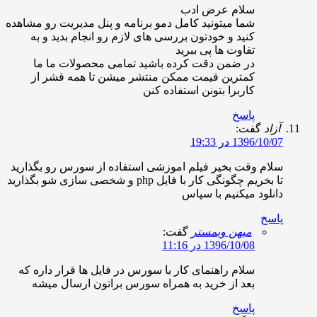
سلام عرض ادب
شما میتونید کامل دمو برنامه و پنل مدیریت رو مشاهده
کنید و خودتون بررسی های لازم رو انجام بدید و به
تفاوت ها پی ببرید
در ضمن دقت کرده باشید تمامی محصولات ما ما
کمترین قیمت ممکن منتشر میشن تا همه قشر از
کاربرا بتونن استفاده کنن
پاسخ
زاد
گفت:
1396/10/ در 19:33
لام وقت بخیر فیلم اموزشی استفاده از سورس رو بگذارید
تا بخریم چگونگی کار با فایل php و شخصی سازی شو بگذارید
انلود میکنیم با سپاس
اسخ
میهن وبمستر
گفت:
1396/10/08 در 11:16
سلام راهنمای کار با سورس در فایل ها قرار داره که
بعد از خرید به همراه سورس براتون ارسال میشه
پاسخ