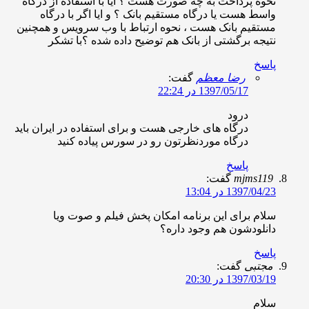
حوه پرداخت به چه صورت هست ؟ ایا با استفاده از درگاه
اسط هست یا درگاه مستقیم بانک ؟ و ایا اگر با درگاه
ستقیم بانک هست ، نحوه ارتباط با وب سرویس و همچنین
تیجه برگشتی از بانک هم توضیح داده شده ؟با تشکر
اسخ
رضا معظم
گفت:
1397/05/17 در 22:24
درود
درگاه های خارجی هست و برای استفاده در ایران باید
درگاه موردنظرتون رو در سورس پیاده کنید
پاسخ
mjms11
گفت:
1397/04/ در 13:04
لام برای این برنامه امکان پخش فیلم و صوت ویا
انلودشون هم وجود داره؟
اسخ
جتبی
گفت:
1397/03/ در 20:30
لام