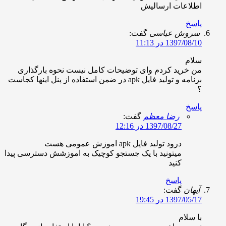
طلاعات ارسالیش
اسخ
روش عباسی
گفت:
1397/08/ در 11:13
لام
ن خرید کردم وای توضیحات کامل نیست نحوه بارگذاری
برنامه و تولید فایل apk در ضمن استفاده از پنل اینها کجاست
اسخ
رضا معظم
گفت:
1397/08/27 در 12:16
درود تولید فایل apk اموزش عمومی هست
میتونید با یک جستجو کوچیک به اموزشش دسترسی پیدا
کنید
پاسخ
یهان
گفت:
1397/05/ در 19:45
ا سلام