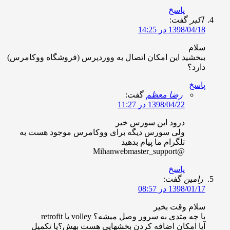
پاسخ
کبر
گفت:
1398/04/ در 14:25
لام
بخشید این امکان اتصال به ووردپرس (فروشگاه ووکامرس)
ارد؟
اسخ
رضا معظم
گفت:
1398/04/22 در 11:27
درود این سورس خیر
ولی سورس دیگه برای ووکامرس موجود هست به
تلگرام ما پیام بدهید
@Mihanwebmaster_support
پاسخ
امین
گفت:
1398/01/ در 08:57
لام وقت بخیر
 چه متدی به سرور وصل میشه؟ volley یا retrofit
یا امکان اضافه کردن بخشهایی هست بهش؟یا تکمیل