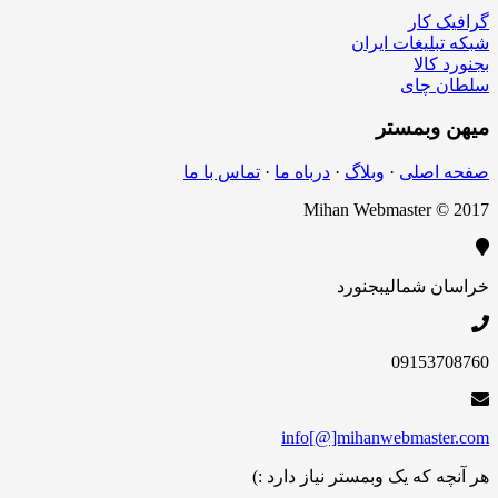
کار
لیغات ایران
الا
چای
بمستر
اصلی
·
وبلاگ
·
درباه ما
·
تماس با ما
Mihan Webmaster 
 شمالی
بجنورد
09153
info[@]mihanwebmas
 که یک وبمستر نیاز دارد :)