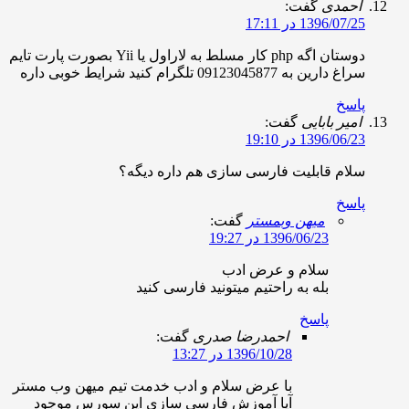
حمدی
گفت:
1396/07/ در 17:11
دوستان اگه php کار مسلط به لاراول یا Yii بصورت پارت تایم
غ دارین به 09123045877 تلگرام کنید شرایط خوبی داره
اسخ
میر بابایی
گفت:
1396/06/ در 19:10
لام قابلیت فارسی سازی هم داره دیگه؟
اسخ
میهن وبمستر
گفت:
1396/06/23 در 19:27
سلام و عرض ادب
بله به راحتیم میتونید فارسی کنید
پاسخ
احمدرضا صدری
گفت:
1396/10/28 در 13:27
با عرض سلام و ادب خدمت تیم میهن وب مستر
آیا آموزش فارسی سازی این سورس موجود