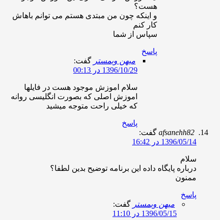
هست؟
و اینکه چون من مبتدی هستم می توانم باهاش
کار کنم
سپاس از شما
پاسخ
میهن وبمستر
گفت:
1396/10/29 در 00:13
سلام اموزش موجود هست در فایلها
اموزش اصلی که بصورت انگلیسی روانه
که خیلی راحت متوجه میشید
پاسخ
afsanehh8
گفت:
1396/05/ در 16:42
لام
رباره پایگاه داده این برنامه توضیح بدین لطفا؟
منون
اسخ
میهن وبمستر
گفت:
1396/05/15 در 11:10