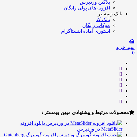
پلاگین وردپرس
افزونه های پولی رایگان
انک وبمستر
بانک کد
موکاپ رایگان
استوری آماده اینستاگرام
ید
لات مرتبط و پیشنهادی میهن وبمستر :
دانلود افزونه
MetaSlid در وردپرس
افزونه گوتنبرگ Gutenberg