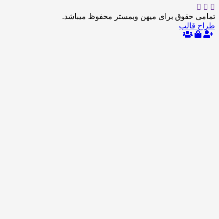
حقوق برای میهن وبمستر محفوظ میباشد.
الب