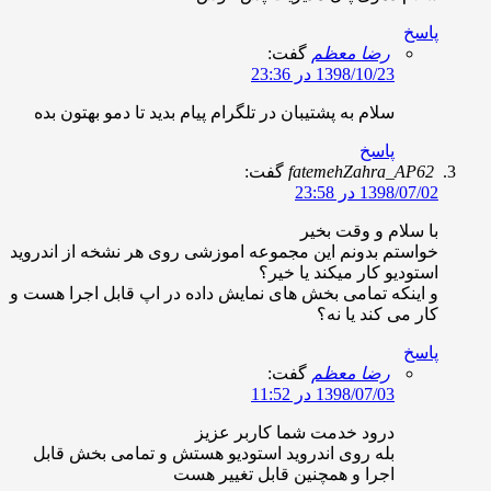
اسخ
رضا معظم
گفت:
1398/10/23 در 23:36
سلام به پشتیبان در تلگرام پیام بدید تا دمو بهتون بده
پاسخ
fatemehZahra_AP6
گفت:
1398/07/ در 23:58
ا سلام و وقت بخیر
واستم بدونم این مجموعه اموزشی روی هر نشخه از اندروید
ستودیو کار میکند یا خیر؟
 اینکه تمامی بخش های نمایش داده در اپ قابل اجرا هست و
ار می کند یا نه؟
اسخ
رضا معظم
گفت:
1398/07/03 در 11:52
درود خدمت شما کاربر عزیز
بله روی اندروید استودیو هستش و تمامی بخش قابل
اجرا و همچنین قابل تغییر هست