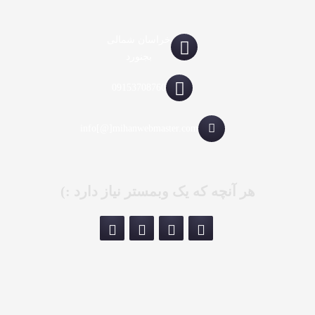
خراسان شمالی
بجنورد
09153708760
info[@]mihanwebmaster.com
هر آنچه که یک وبمستر نیاز دارد :)