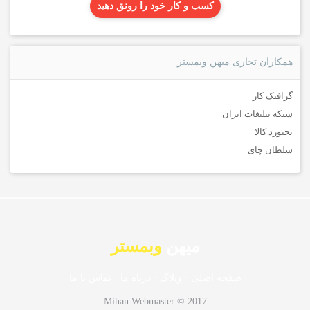
کسب و کار خود را رونق دهید
همکاران تجاری میهن وبمستر
گرافیک کار
شبکه تبلیغات ایران
بجنورد کالا
سلطان چای
میهن
وبمستر
صفحه اصلی
·
وبلاگ
·
درباه ما
·
تماس با ما
Mihan Webmaster © 2017