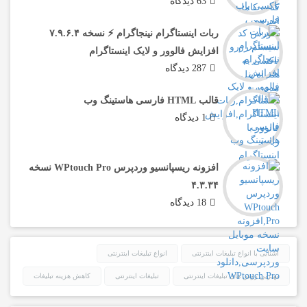
63 دیدگاه
ربات اینستاگرام نینجاگرام ⚡️ نسخه ۷.۹.۶.۴
افزایش فالوور و لایک اینستاگرام
287 دیدگاه
قالب HTML فارسی هاستینگ وب
1 دیدگاه
افزونه ریسپانسیو وردپرس WPtouch Pro نسخه
۴.۳.۳۴
18 دیدگاه
آشنایی با انواع تبلیغات اینترنتی
انواع تبلیغات اینترنتی
بهترین روش های تبلیغات اینترنتی
تبلیغات اینترنتی
کاهش هزینه تبلیغات