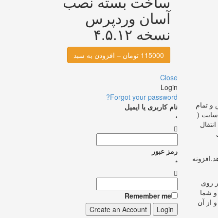
ساخت بسته نصب
آسان وردپرس
نسخه ۴.۵.۱۲
115000 تومان – افزودن به سبد
Close
Login
Forgot your password?
ب ها ، وردپرس و تمام
نام کاربری یا ایمیل
سایت (
*
نتقال
رمز عبور
د.افزونه
*
ر روی
و شما
Remember me
 از آن