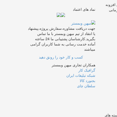
 افزونه
نماد های اعتماد
زمانی
جهت دریافت مشاوره،سفارش پروژه،پیشنهاد
یا انتقاد از تیم میهن وبمستر با ما تماس
بگیرید.کارشناسان پشتیبانی ما 24 ساعته
آماده خدمت رسانی به شما کاربران گرامی
میباشند
کسب و کار خود را رونق دهید
همکاران تجاری میهن وبمستر
گرافیک کار
شبکه تبلیغات ایران
بجنورد کالا
سلطان چای
سته های