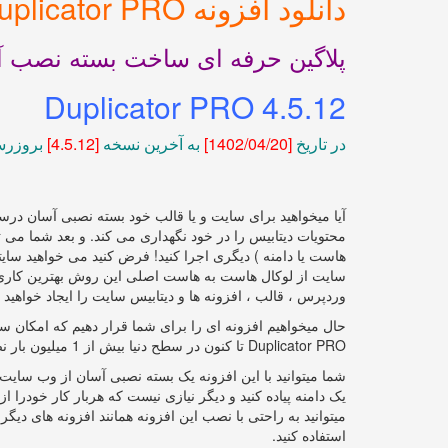
دانلود افزونه Duplicator PRO
پلاگین حرفه ای ساخت بسته نصب 
Duplicator PRO 4.5.12
در تاریخ
[1402/04
/20]
به آخرین نسخه
[4.5.12]
بروزرس
محتویات دیتابیس را در خود نگهداری می کند. و بعد شما می ت
هاست یا دامنه ) دیگری اجرا کنید! فرض کنید می خواهید سای
سایت از لوکال هاست به هاست اصلی این روش بهترین کاری ه
وردپرس ، قالب ، افزونه ها و دیتابیس سایت را ایجاد خواهید 
حال میخواهیم افزونه ای را برای شما قرار دهیم که امکان سا
Duplicator PRO تا کنون در سطح دنیا بیش از 1 میلیون بار نصب و فعال سازی شده است .
شما میتوانید با این افزونه یک بسته نصبی آسان از وب سایت 
یک دامنه پیاده کنید و دیگر نیازی نیست که هربار کار خودرا
میتوانید به راحتی با نصب این افزونه همانند افزونه های دی
استفاده کنید.