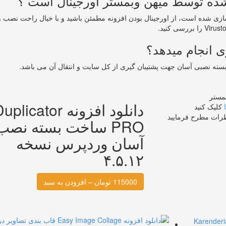
سازی شده است، از اورجینال بودن افزونه مطمئن باشید و با خیال راحت نصب و
مستر
دانلود افزونه plicator
کلیک کنید
ظرات مطرح فرمایید
PRO ساخت بسته نصب
آسان وردپرس نسخه
۴.۵.۱۲
115000 تومان – افزودن به سبد