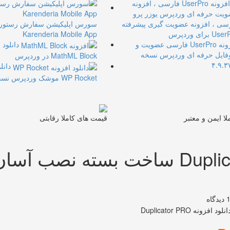
سورس اپلیکیشن سفارش رستور
Karenderia Mobile App
افزونه UserPro فارسی عضویت و
دانلود 
فایل حرفه ای وردپرس نسخه
MathML Block در وردپرس
۴.۹.۳
دانل
WP Rocket موشک وردپرس نسخه ۳.۱۶
لا ایمن و معتبر
قیمت های کاملا رقابتی
دانلود افزونه Duplicator PRO ساخت بسته نصب آسا
گاه