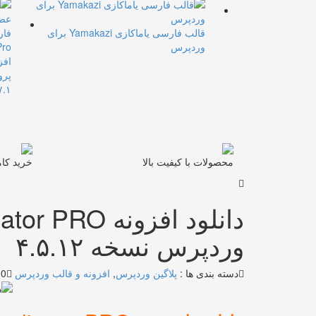
قالب فارسی یاماکازی Yamakazi برای
وردپرس
پرو
۷.۱
محصولات با کیفیت بالا
خرید کام
وردپرس نسخه ۴.۵.۱۲
دسته بندی ها :
پلاگین وردپرس
,
افزونه و قالب وردپرس
10 دید