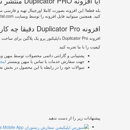
آیا افزونه Duplicator PRO منتشر شده توسط میهن وبمستر اورجینال است ؟
بله قطعا! این افزونه بصورت کاملا اورجینال تهیه و فارسی 
کنید. همچنین میتوانید فایل افزونه را توسط وبسایت Virustotal.com را بررسی کنید.
افزونه Duplicator Pro دقیقا چه کاری انجام میدهد؟
افزونه Duplicator Pro داپلیکتور پرو یک پلاگین برای ساخت بسته نصبی آسان جهت پشتیبان گیری از کل سایت و انتقال آن می باشد.
کیفیت را با ما تجربه کنید
پشتیبانی و گارانتی دائمی محصولات توسط میهن وب
جهت سفارش خدمات یا تماس با میهن وبمستر
اینجا
سوالات خود را در رابطه با این محصول در بخش ن
پیشنهادات زیر را از دست ندهید