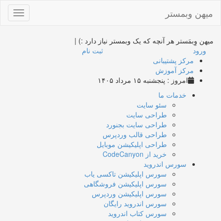
میهن وبمستر
Toggle
gation
میهن وِبمَستر
هر آنچه که یک وبمستر نیاز دارد :)
|
ورود
ثبت نام
مرکز پشتیبانی
مرکز آموزش
امروز : پنجشنبه ۱۵ مرداد ۱۴۰۵
خدمات ما
سئو سایت
طراحی سایت
طراحی سایت بجنورد
طراحی قالب وردپرس
طراحی اپلیکیشن موبایل
خرید از CodeCanyon
سورس اندروید
سورس اپلیکیشن تاکسی یاب
سورس اپلیکیشن فروشگاهی
سورس اپلیکیشن وردپرس
سورس اندروید رایگان
سورس کتاب اندروید