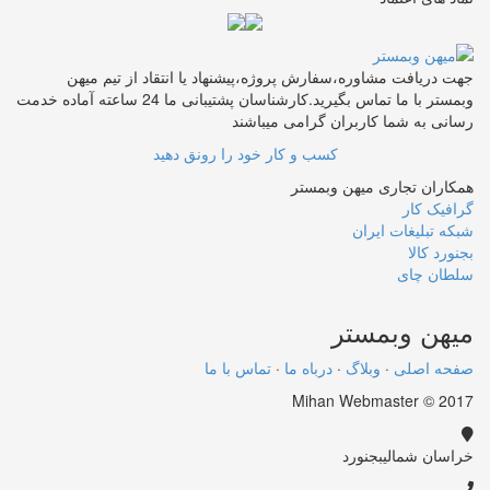
جهت دریافت مشاوره،سفارش پروژه،پیشنهاد یا انتقاد از تیم میهن
وبمستر با ما تماس بگیرید.کارشناسان پشتیبانی ما 24 ساعته آماده خدمت
رسانی به شما کاربران گرامی میباشند
کسب و کار خود را رونق دهید
همکاران تجاری میهن وبمستر
گرافیک کار
شبکه تبلیغات ایران
بجنورد کالا
سلطان چای
میهن
وبمستر
صفحه اصلی
·
وبلاگ
·
درباه ما
·
تماس با ما
Mihan Webmaster © 2017
خراسان شمالی
بجنورد