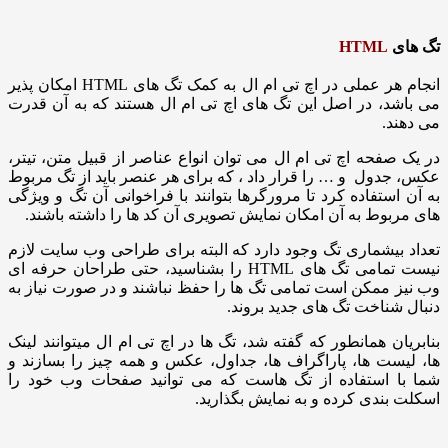
HTML
انجام هر عملی در اچ تی ام ال به کمک تگ های HTML امکان پذیر
، در اصل این تگ های اچ تی ام ال هستند که به آن قدرت
.
فحه اچ تی ام ال می توان انواع عناصر از قبیل متن، تیتر،
ول و … را قرار داد ، که برای هر عنصر باید از تگ مربوط
ستفاده کرد تا مرورگرها بتوانند با فراخوانی آن تگ و ویژگی
وط به آن امکان نمایش تصویری آن کد ها را داشته باشند.
یشماری تگ وجود دارد که البته برای طراحی وب سایت لازم
نیست تمامی تگ های HTML را بشناسید، حتی طراحان حرفه ای
ممکن است تمامی تگ ها را حفظ نباشند و در صورت نیاز به
ناخت تگ های جدید بروند.
ن همانطور که گفته شد، تگ ها در اچ تی ام ال میتوانند لینک
ست ها،‌ پاراگراف ها، جداول، عکس و همه چیز را بسازند و
 استفاده از تگ هاست که می توانید صفحات وب خود را
ندی کرده و به نمایش بگذارید.