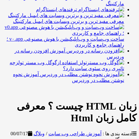
ارکتینگ
ترفندهای اینستاگرام
عرفی مفید ترین و برترین وبسایت های ایمیل مارکتینگ
ساخت وب‌سایت و وب‌اپلیکیشن با هوش مصنوعی v۰.app ؛
اهنمای جامع و کاربردی
آموزش افزودن رسانه در
ردپرس
استفاده ازگوگل وب مستر تولزچه
اثیری روی سئوی سایت دارد؟
آموزش نحوه
وشتن مطلب در وردپرس
زبان HTML چیست ؟ معرفی
زبان Html
بندی ها :
آموزش طراحی وب سایت
/
وبلاگ
00/07/17