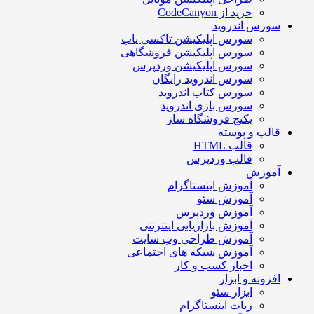
خرید از CodeCanyon
ورس اندروید
سورس اپلیکیشن تاکسی یاب
سورس اپلیکیشن فروشگاهی
سورس اپلیکیشن وردپرس
سورس اندروید رایگان
سورس کتاب اندروید
سورس بازی اندروید
پکیج فروشگاه ساز
الب و پوسته
قالب HTML
قالب وردپرس
موزش
آموزش اینستاگرام
آموزش سئو
آموزش وردپرس
آموزش بازاریابی اینترنتی
آموزش طراحی وب سایت
آموزش شبکه های اجتماعی
اخبار کسب و کار
فزونه و ابزار
ابزار سئو
ربات اینستاگرام