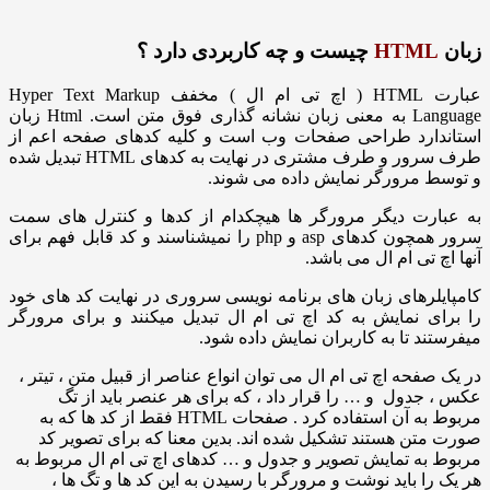
HTM
چیست و چه کاربردی دارد ؟
عبارت HTML ( اچ تی ام ال ) مخفف Hyper Text Markup
انه گذاری
فوق متن
است. Html زبان
ارد طراحی صفحات وب است و کلیه کدهای صفحه اعم از
طرف سرور و طرف مشتری در نهایت به کدهای HTML تبدیل شده
 مرورگر نمایش داده می شوند.
رت دیگر مرورگر ها هیچکدام از کدها و کنترل های سمت
سرور همچون کدهای asp و php را نمیشناسند و کد قابل فهم برای
 تی ام ال می باشد.
رهای زبان های برنامه نویسی سروری در نهایت کد های خود
 نمایش به کد اچ تی ام ال تبدیل میکنند و برای مرورگر
د تا به کاربران نمایش داده شود.
فحه اچ تی ام ال می توان انواع عناصر از قبیل متن ، تیتر ،
دول و … را قرار داد ، که برای هر عنصر باید از تگ
مربوط به آن استفاده کرد . صفحات HTML فقط از کد ها که به
ن هستند تشکیل شده اند. بدین معنا که برای تصویر کد
ه تمایش تصویر و جدول و … کدهای اچ تی ام ال مربوط به
ا باید نوشت و مرورگر با رسیدن به این کد ها و تگ ها ،