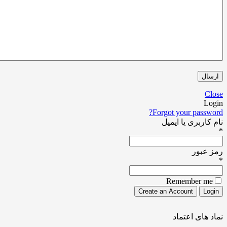
Forgot your pa
ری یا ایمیل
ور
Remember
ی اعتماد