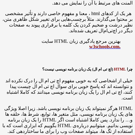
ای مرتبط با آن را نمایش می دهد.
هر یک از کدهای html ، معنا و مفهوم خاصی دارند و تأثیر مشخصی
ا می‌گذارند. مثلاً برچسب‌هایی برای تغییر شکل ظاهری متن،
شت و ضخیم کردن یک کلمه یا برقراری پیوند به صفحات
اچ‌تی‌ام‌ال تعریف شده‌اند.
هترین مرجع یادگیری زبان HTML سایت
H
(اچ تی ام ال) یک زبان برنامه نویسی نیست؟
 اشخاصی که به خوبی مفهوم اچ تی ام ال را درک نکرده اند
سته اند که پاسخ خوبی برای سوال اچ تی ام ال چیست پیدا
چ تی ام ال را یک زبان برنامه نویسی میدانند که کاملا اشتباه
HTML هرگز نمیتواند یک زبان برنامه نویسی باشد. زیرا اصلا ویژگی
زبان برنامه نویسی، مثل متغیر ها، توابع، شرط ها، حلقه ها
و… را ندارد. پس کاملا اشتباه است اگر HTML را یک زبان برنامه
نویسی بدانیم. میتوانیم درباره‌ی HTML بگوییم که ابزاری است که با
 از تگ ها، میتواند صفحات وب را برای ما ساختاردهی کند.