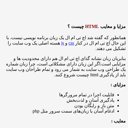
 معایب
HTML
چیست ؟
 که گفته شد اچ تی ام ال یک زبان برنامه نویسی نیست. با
 اچ تی ام ال در کنار
css
و
js
هسته اصلی یک وب سایت را
می دهند.
ن زبان نشانه گذای اچ تی ام ال هم دارای محدودیت ها و
 است.اگر این زبان دارای مشکلاتی است، چرا زبان شماره
حی وب سایت به شمار می رود و تمام طراحان وب سایت
htm چیست شروع کنند.
:
ابلیت اجرا در تمام مرورگرها
ادگیری آسان و لذت‌بخش
تن باز و رایگان بودن
دغام آسان با زبان‌های سمت سرور مثل php