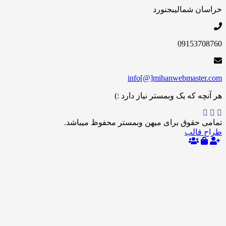
 شمالی
بجنورد
09153
info[@]mihanwebmas
 که یک وبمستر نیاز دارد :)
حقوق برای میهن وبمستر محفوظ میباشد.
الب