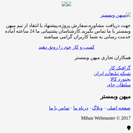
افت مشاوره،سفارش پروژه،پیشنهاد یا انتقاد از تیم میهن
وبمستر با ما تماس بگیرید.کارشناسان پشتیبانی ما 24 ساعته آماده
سانی به شما کاربران گرامی میباشند
کسب و کار خود را رونق دهید
ن تجاری میهن وبمستر
کار
لیغات ایران
الا
چای
بمستر
اصلی
·
وبلاگ
·
درباه ما
·
تماس با ما
Mihan Webmaster 