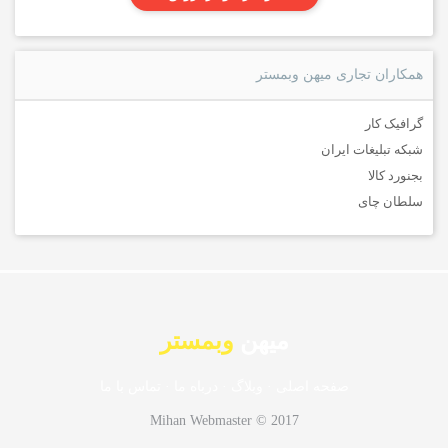
همکاران تجاری میهن وبمستر
گرافیک کار
شبکه تبلیغات ایران
بجنورد کالا
سلطان چای
میهن
وبمستر
صفحه اصلی
·
وبلاگ
·
درباه ما
·
تماس با ما
Mihan Webmaster © 2017