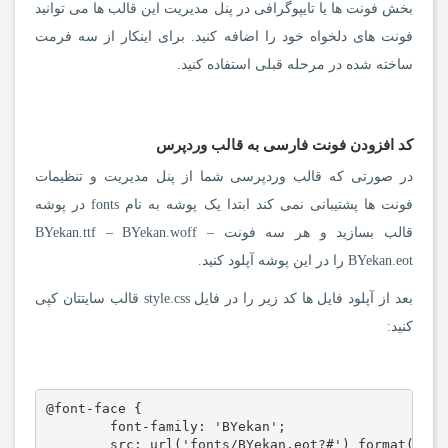
بخش فونت ها یا تایپوگرافی در پنل مدیریت این قالب ها می توانید
فونت های دلخواه خود را اضافه کنید. برای اینکار از سه فرمت
ساخته شده در مرحله قبلی استفاده کنید.
کد افزودن فونت فارسی به قالب وردپرس
در صورتی که قالب وردپرسی شما از پنل مدیریت و تنظیمات
فونت ها پشتیبانی نمی کند ابتدا یک پوشه به نام fonts در پوشه
قالب بسازید و هر سه فونت BYekan.ttf – BYekan.woff –
BYekan.eot را در این پوشه آپلود کنید.
بعد از آپلود فایل ها کد زیر را در فایل style.css قالب سایتتان کپی
کنید:
@font-face {

	font-family: 'BYekan';

	src: url('fonts/BYekan.eot?#') format('eot'),
