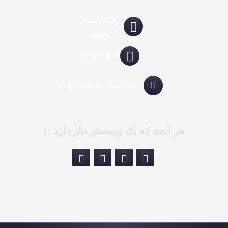
خراسان شمالی
بجنورد
09153708760
info[@]mihanwebmaster.com
هر آنچه که یک وبمستر نیاز دارد :)