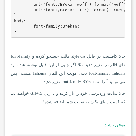
	url('fonts/BYekan.woff') format('woff'), 

	url('fonts/BYekan.ttf') format('truetype');

}

body{

	font-family:BYekan;

}
حالا کافیست در فایل style.css قالب جستجو کرده و font-family
های قالب را تغییر دهید.مثلا اگر جایی از این فایل نوشته شده بود
font-family: Tahoma یعنی فونت این المان Tahoma هست. پس
می توانید آنرا به font-family:BYekan تغییر دهید.
حالا سایت وردپرسی خود را باز کرده و با زدن ctrl+f5 خواهید دید
که فونت زیبای یکان به سایت شما اضافه شده!
موفق باشید