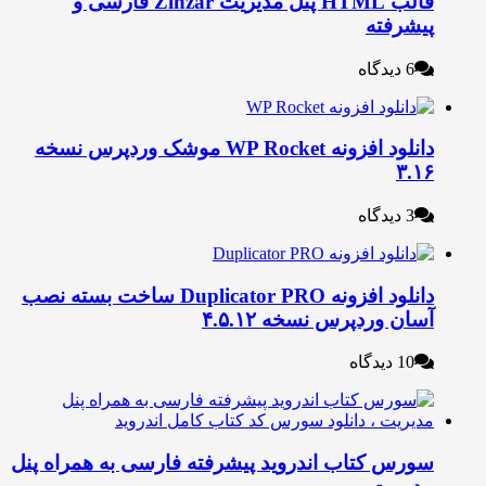
قالب HTML پنل مدیریت Zinzar فارسی و
یشرفته
6 دیدگاه
دانلود افزونه WP Rocket موشک وردپرس نسخه
۳.۱
3 دیدگاه
دانلود افزونه Duplicator PRO ساخت بسته نصب
سان وردپرس نسخه ۴.۵.۱۲
10 دیدگاه
ورس کتاب اندروید پیشرفته فارسی به همراه پنل