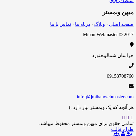
چای
بمستر
اصلی
·
وبلاگ
·
درباه ما
·
تماس با ما
Mihan Webmaster 
 شمالی
بجنورد
09153
info[@]mihanwebmas
 که یک وبمستر نیاز دارد :)
حقوق برای میهن وبمستر محفوظ میباشد.
الب