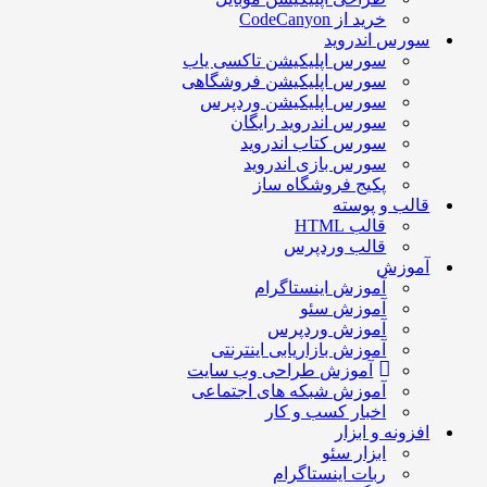
خرید از CodeCanyon
ورس اندروید
سورس اپلیکیشن تاکسی یاب
سورس اپلیکیشن فروشگاهی
سورس اپلیکیشن وردپرس
سورس اندروید رایگان
سورس کتاب اندروید
سورس بازی اندروید
پکیج فروشگاه ساز
الب و پوسته
قالب HTML
قالب وردپرس
موزش
آموزش اینستاگرام
آموزش سئو
آموزش وردپرس
آموزش بازاریابی اینترنتی
آموزش طراحی وب سایت
آموزش شبکه های اجتماعی
اخبار کسب و کار
فزونه و ابزار
ابزار سئو
ربات اینستاگرام