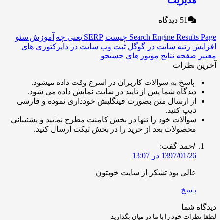
دیریت
51 دیدگاه
Search Engine Resu چیست
SERP یعنی چه
آموزش سئو
 رتبه سایت در گوگل
ثبت وب سایت در دایرکتوری های
فحه نتایج موتور های جستجو
نظرات
اسخ به سوالات کاربران در اسرع وقت داده میشود.
یدگاه شما پس از تایید در سایت نمایش داده می شود.
ز ارسال متن بصورت فینگلیش خودداری نموده و فارسی
ایپ کنید.
والات خود را تنها در بخش کامنت مطرح نمایید و پشتیبانی
حصولات بعد از خرید را در بخش تیکت ارسال کنید.
حمد
گفت:
1397/01/ در 13:07
الی بود تشکر از سایت خوبتون
اسخ
شما
ت خود را با ما در میان بگذارید