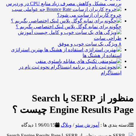
ررسی مشکل وکاهش مصرف زیاد منابع CPU در وردپرس
چه عواملی سبب
روج کاربران ازسایت می شود؟
گونه برای نمایه گوگل پلاس لینک اختصاصی بگیریم ؟
 خوب و موفق
بهترین استراتژی
ستفاده از هشتگ ها
تکنیک های مقابله باسئوی منفی
نحوه ثبت نام در
ینستاگرام
منظور از SERP یا Search
Engine Results چیست ؟
بندی ها :
آموزش سئو
/
وبلاگ
96/01/15
1 دیدگاه