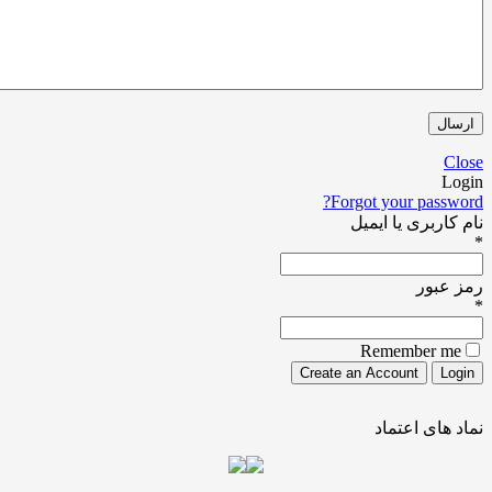
Forgot your pa
ری یا ایمیل
ور
Remember
ی اعتماد