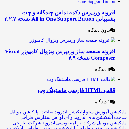
فزونه وردپرس دکمه تماس چندگانه و چت
بانی All in One Support Button نسخه ۲.۲.۷
بدون دیدگاه
افزونه صفحه ساز وردپرس ویژوال کامپوزر Visual
Compos نسخه ۷.۹
8 دیدگاه
ب HTML فارسی هاستینگ وب
1 دیدگاه
شن آموزش سئو
اپلیکیشن اندروید
ساخت اپلیکیشن موبایل
لیکیشن های اندروید و ای او اس
سفارش طراحی
ن موبایل
شرکت برنامه نویسی اندروید
شرکت طراحی
ن در بجنورد
طراحی اپلیکیشن در بجنورد
طراحی اپلیکیشن