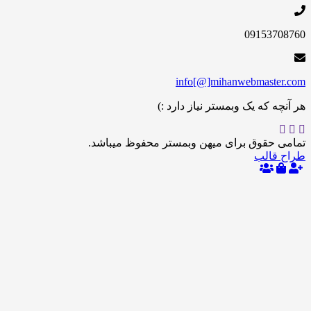
09153
info[@]mihanwebmas
 که یک وبمستر نیاز دارد :)
حقوق برای میهن وبمستر محفوظ میباشد.
الب