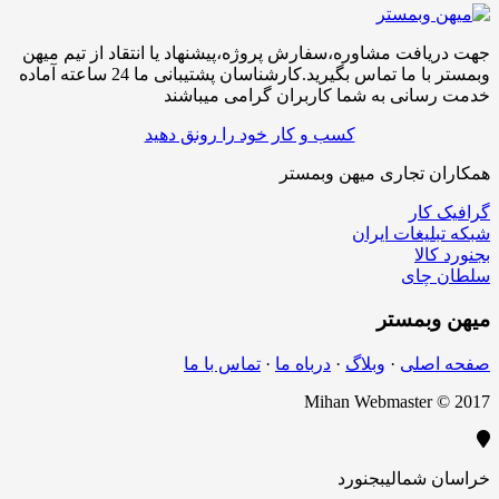
افت مشاوره،سفارش پروژه،پیشنهاد یا انتقاد از تیم میهن
وبمستر با ما تماس بگیرید.کارشناسان پشتیبانی ما 24 ساعته آماده
سانی به شما کاربران گرامی میباشند
کسب و کار خود را رونق دهید
ن تجاری میهن وبمستر
کار
لیغات ایران
الا
چای
بمستر
اصلی
·
وبلاگ
·
درباه ما
·
تماس با ما
Mihan Webmaster 
 شمالی
بجنورد