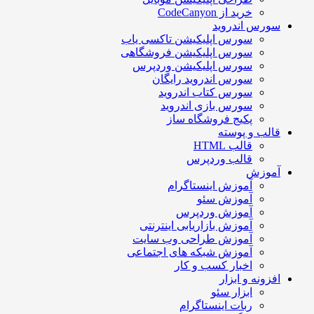
خرید از CodeCanyon
ورس اندروید
سورس اپلیکیشن تاکسی یاب
سورس اپلیکیشن فروشگاهی
سورس اپلیکیشن وردپرس
سورس اندروید رایگان
سورس کتاب اندروید
سورس بازی اندروید
پکیج فروشگاه ساز
الب و پوسته
قالب HTML
قالب وردپرس
موزش
آموزش اینستاگرام
آموزش سئو
آموزش وردپرس
آموزش بازاریابی اینترنتی
آموزش طراحی وب سایت
آموزش شبکه های اجتماعی
اخبار کسب و کار
فزونه و ابزار
ابزار سئو
ربات اینستاگرام