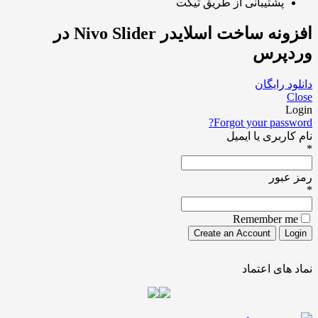
شتیبانی از طریق تیکت
افزونه ساخت اسلایدر Nivo Slider در
رس
ایگان
Forgot your pa
ری یا ایمیل
ور
Remember
ی اعتماد