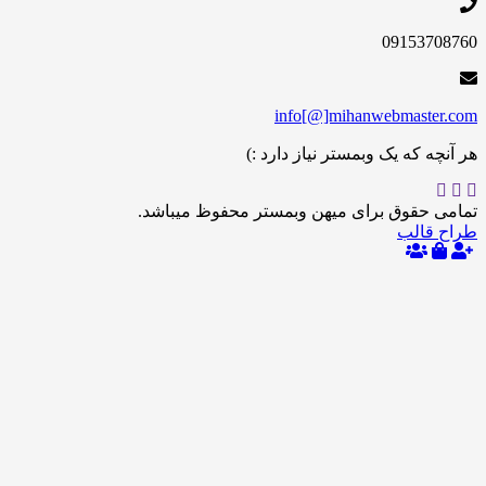
09153
info[@]mihanwebmas
 که یک وبمستر نیاز دارد :)
حقوق برای میهن وبمستر محفوظ میباشد.
الب