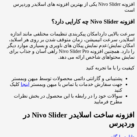
افزونه Nivo Slider یکی از بهترین افزونه های اسلایدر وردپرس
دارد؟
لایی داردامکان پیکربندی تنظیمات مختلفی مانند اندازه
، سرعت انیمیشن، زمان متوقف شدن بر روی هر اسلاید،
مایش/عدم نمایش پیکان های ناوبری و بسیاری موارد دیگر
را دارد. همچنین افزونه Nivo Slider Pro راهی آسان و جذاب برای
محتواهای شاخص ارائه می دهد.
 با ما تجربه کنید
شتیبانی و گارانتی دائمی محصولات توسط میهن وبمستر
هت سفارش خدمات یا تماس با میهن وبمستر
اینجا
کلیک
نید
والات خود را در رابطه با این محصول در بخش نظرات
طرح فرمایید
افزونه ساخت اسلایدر Nivo Slider در
رس
ایگان