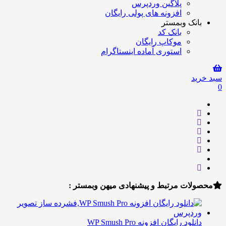
پلاگین وردپرس
افزونه های پولی رایگان
انک وبمستر
بانک کد
موکاپ رایگان
استوری آماده اینستاگرام
ید
لات مرتبط و پیشنهادی میهن وبمستر :
نلود رایگان افزونه WP Smush Pro