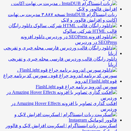
ربات اینستاگرام InstaDUB نسخه ۳.۸۸۷ مدیریت بی نهایت
کانت و افزایش فالوور و لایک
دانلود رایگان
ب HTML شرکتی سالوک
دانلود افزونه
SEOPre در وردپرس
انلود رایگان قالب وردپرس فارسی مجله خبری و تفریحی
ریانا
ورس اندروید برنامه چراغ قوه FlashLight
افکت گذاری تصاویر با افزونه Amazing Hover Effects در
ردپرس
سکریپت ربات اینستاگرام | اسکریپت افزایش لایک و فالوور