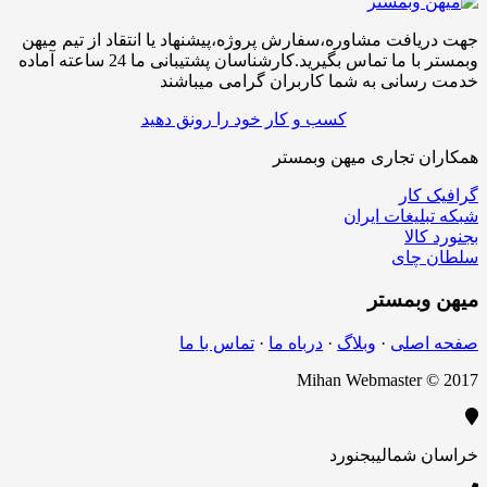
افت مشاوره،سفارش پروژه،پیشنهاد یا انتقاد از تیم میهن
وبمستر با ما تماس بگیرید.کارشناسان پشتیبانی ما 24 ساعته آماده
سانی به شما کاربران گرامی میباشند
کسب و کار خود را رونق دهید
ن تجاری میهن وبمستر
کار
لیغات ایران
الا
چای
بمستر
اصلی
·
وبلاگ
·
درباه ما
·
تماس با ما
Mihan Webmaster 
 شمالی
بجنورد