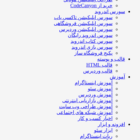
خرید از CodeCanyon
ورس اندروید
سورس اپلیکیشن تاکسی یاب
سورس اپلیکیشن فروشگاهی
سورس اپلیکیشن وردپرس
سورس اندروید رایگان
سورس کتاب اندروید
سورس بازی اندروید
پکیج فروشگاه ساز
الب و پوسته
قالب HTML
قالب وردپرس
موزش
آموزش اینستاگرام
آموزش سئو
آموزش وردپرس
آموزش بازاریابی اینترنتی
آموزش طراحی وب سایت
آموزش شبکه های اجتماعی
اخبار کسب و کار
فزونه و ابزار
ابزار سئو
ربات اینستاگرام