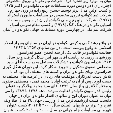
 موارد زیر اشاره کرد : شرکت تیم تکواندو نیروی مخصوص
(چتر بازان ) در دومین دوره مسابقات جهانی تکواندو در اکتبر ۱۹۷۵
ولین مدال برنز توسط حسین ربیع زاده در وزن چهارم‌ ،
یم تکواندو نیروی مخصوص در مسابقات ملبورن استرالیا
۱۹۷۷) ، شرکت اولین تیم ملی تکواندو ایران در سومین مسابقات
آسیایی تکواندو در هنگ کنگ (۱۹۷۸) و کسب مقام سومی آسیا ،
م ملی در چهارمین دوره مسابقات جهانی تکواندو در آلمان
 رشد کمی و کیفی تکواندو در ایران در سالهای پس از انقلاب
اسلامی به وقوع پیوسته است . در بین سالهای ۱۳۵۷ تا ۱۳۶۳
تکواندو در قالب یکی از سه انجمن عضو فدراسیون
ی رزمی به ریاست آقای مهر آیین شکل گرفت و در سال
۱۳ فدراسیون تکواندو با تشکیلات مستقل به ریاست آقای سید
صفوی تشکیل و شروع به کار کرد . این دوران شکل گیری
ن نوپای تکواندو ایران و کمیته های مختلف آن بود که با
ست اندرکاران موفقیت های زیادی در عرصه های مختلف به
رد . پس از آن به ترتیب آقایان محمد قمی ، مصطفی صفوی
و مختار کلانتری و از سال ۱۳۷۹ آقای سید محمد پولادگر به عنوان
رئیس فدراسیون تکواندو فعالیت نمودند . دهه ۱۳۷۸ تا ۱۳۸۷ را می
 عنوان دوران اوج و سالهای اقتدار تکواندو ایران در جهان
دانست کسب ارزشمند ترین مدال ورزشی جهان با۲ مدال طلا ویک
نقره و ۲ برنز در بازیهای المپیک سال ۲۰۰۰ تا ۲۰۱۲،کسب عنوان
قهرمانی مسابقات جام جهانی در سال ۲۰۰۰ و ۲۰۱۰ ،کسب عنوان