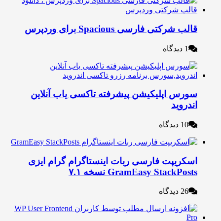
لب شرکتی فارسی Spacious برای وردپرس
1 دیدگاه
ورس اپلیکیشن پیشرفته تاکسی یاب آنلاین
ندروید
10 دیدگاه
سکریپت فارسی ربات اینستاگرام گرام‌ ایزی
GramEasy StackPost نسخه ۷.۱
26 دیدگاه