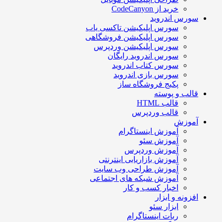
خرید از CodeCanyon
ورس اندروید
سورس اپلیکیشن تاکسی یاب
سورس اپلیکیشن فروشگاهی
سورس اپلیکیشن وردپرس
سورس اندروید رایگان
سورس کتاب اندروید
سورس بازی اندروید
پکیج فروشگاه ساز
الب و پوسته
قالب HTML
قالب وردپرس
موزش
آموزش اینستاگرام
آموزش سئو
آموزش وردپرس
آموزش بازاریابی اینترنتی
آموزش طراحی وب سایت
آموزش شبکه های اجتماعی
اخبار کسب و کار
فزونه و ابزار
ابزار سئو
ربات اینستاگرام