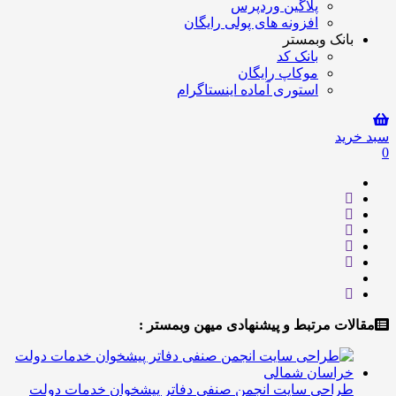
پلاگین وردپرس
افزونه های پولی رایگان
انک وبمستر
بانک کد
موکاپ رایگان
استوری آماده اینستاگرام
ید
ت مرتبط و پیشنهادی میهن وبمستر :
راحی سایت انجمن صنفی دفاتر پیشخوان خدمات دولت