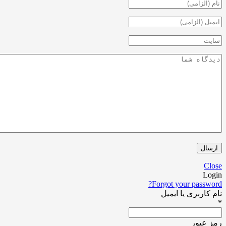
Forgot your pa
ری یا ایمیل
ور