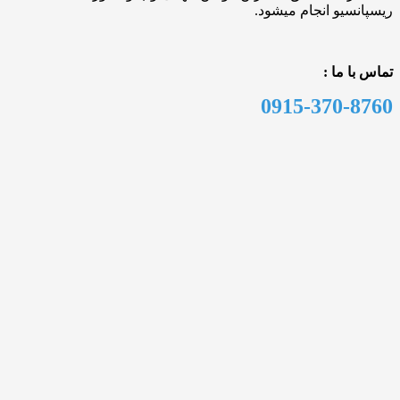
یو انجام میشود.
 ما :
0915-370-