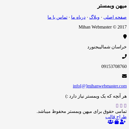
بمستر
اصلی
·
وبلاگ
·
درباه ما
·
تماس با ما
Mihan Webmaster 
 شمالی
بجنورد
09153
info[@]mihanwebmas
 که یک وبمستر نیاز دارد :)
حقوق برای میهن وبمستر محفوظ میباشد.
الب