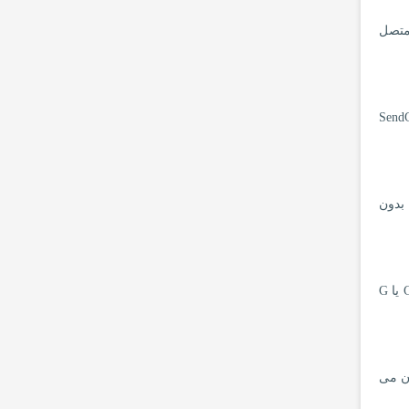
ید انجام دهید این است که حساب Mailgun خود را متصل
وانید از آن برای ارسال حداکثر 100 ایمیل در روز استفاده کنید. با ادغام SendGrid
ان بدون
اغلب وبلاگ نویسان و صاحبان مشاغل کوچک نمی خواهند از خدمات SMTP شخص ثالث استفاده کنند. خوب می توانید از حساب Gmail یا G
امکان می