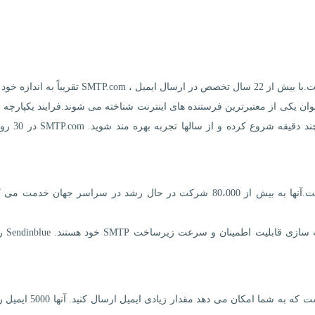
SMTP.com یک سرویس ایمیل معامله ای توصیه شده است.با بیش از 22 سال تخصص در ارسال ایمیل ، SMTP.com 
عنوان یکی از معتبرترین فرستنده های اینترنت شناخته می شوند.فرایند یکپارچه
آسان آنها به شما امکان می دهد ایمیل ها را در 
Sendinblue یک سرویس ایمیل معاملاتی توصیه شده است.آنها به بیش از 80،000 شرکت در حال رشد در سراسر جهان خدم
کارشناسان تحویل ایمیل آنها
Mailgun SMTP یک ارائه دهنده خدمات SMTP محبوب است که به شما امکان می ده