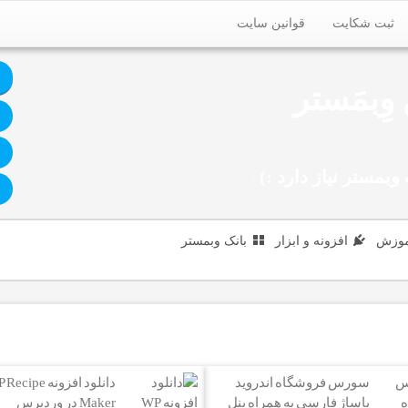
ثبت شکایت
قوانین سایت
وِبمَستر
وبمستر نیاز دارد :)
|
موزش
افزونه و ابزار
بانک وبمستر
سورس فروشگاه اندروید
دانلود افزونه cipe
پاساژ فارسی به همراه پنل
Maker در وردپرس