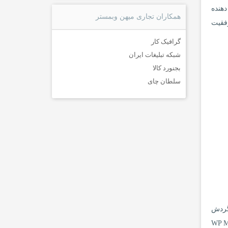
ا با استفاده از API مستقیم ارائه دهنده
همکاران تجاری میهن وبمستر
ان با موفقیت
گرافیک کار
شبکه تبلیغات ایران
بجنورد کالا
سلطان چای
 گردش
ف SMTP ، ما تصمیم گرفتیم که همه را در یک قسمت قرار دهیم. این باعث می شود WP Mail