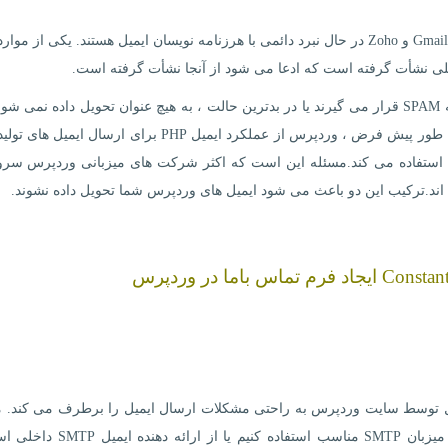
سرویس گیرندگان رایج ایمیل مانند Gmail ، Yahoo ، Office 365 و Zoho در حال نبرد دائمی با هرزنامه نویسان ایمیل هستند. یکی از
محلی نشأت گرفته است که ادعا می شود از آنجا نشأت گرفته است.
اگر احراز هویت مناسب وجود ندارد ، ایمیل ها یا در پوشه SPAM قرار می گیرند یا در بدترین حالت ، به هیچ عنوان تحویل داده نمی
مشکل برای بسیاری از سایت های وردپرس است زیرا به طور پیش فرض ، وردپرس از عملکرد ایمیل PHP برای ارسال
توسط وردپرس یا هر افزونه فرم تماس مانند WPForms استفاده می کند.مسئله این است که اکثر شرکت های میزبانی وردپرس
ر نحوه ارسال ایمیل توسط سایت وردپرس به راحتی مشکلات ارسال ایمیل را برطرف می کند. م
wp_mail () را مجدداً پیکربندی می کنیم تا از اعتبارنامه میزبان SMTP مناسب استفاده ک