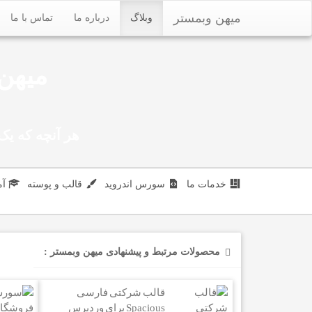
میهن وبمستر
وبلاگ
درباره ما
تماس با ما
میهن 
هر آنچه که یک 
خدمات ما
سورس اندروید
قالب و پوسته
آ
محصولات مرتبط و پیشنهادی میهن وبمستر :
قالب شرکتی فارسی
Spacious برای وردپرس