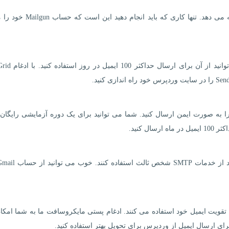
افزونه WP Mail SMTP یک ادغام بومی با MailGun ارائه می دهد. تنها کاری که با
SendGrid دارای یک برنامه SMTP رایگان است که می ت
اب پستی خود با ادغام API ، ایمیل ها را به صورت ایمن ارسال کنید. شما می توانید برای یک دوره آزمایشی رایگ
ل کنید.
ز مشاغل از Outlook.com یا Microsoft 365 برای تقویت ایمیل خود استفاده می کنند. ادغام پستی مایکروسافت ما به شما 