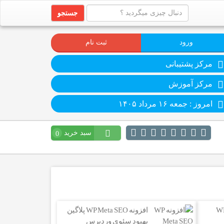
جستجو
ورود
ثبت نام
مرکز پشتیبانی
مرکز آموزش
امروز : جمعه ۱۶ مرداد ۱۴۰۵
سبد خرید
0
WP Re
افزونه WP Meta SEO پلاگین
بهبود سئوی وردپرس