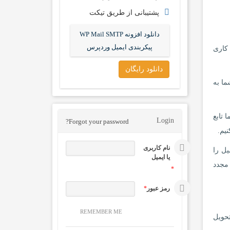
پشتیبانی از طریق تیکت
دانلود افزونه WP Mail SMTP
پیکربندی ایمیل وردپرس
نه راه کاری
دانلود رایگان
ما به
ا تابع
Login
Forgot your password?
نام کاربری
یمیل را
یا ایمیل
 می رسد.WP Mail SMTP با پیکربندی مجدد
*
رمز عبور
*
REMEMBER ME
 احراز هویت به تحویل