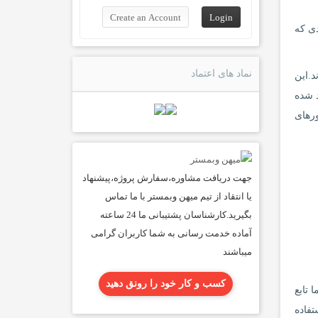
 مواردی که
نماد های اعتماد
 شوند.این
 ایمیل های تولید شده
 سرورهای
جهت دریافت مشاوره،سفارش پروژه،پیشنهاد
یا انتقاد از تیم میهن وبمستر با ما تماس
بگیرید.کارشناسان پشتیبانی ما 24 ساعته
آماده خدمت رسانی به شما کاربران گرامی
میباشند
کسب و کار خود را رونق دهید
ا تابع
نیم یا از ارائه دهنده ایمیل SMTP داخلی استفاده