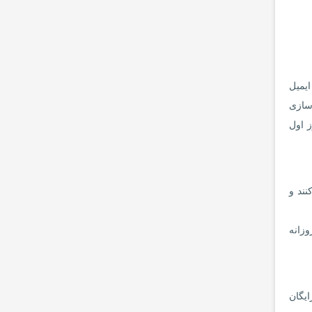
تقریباً به اندازه خود ایمیل
 سازی
عرض چند دقیقه شروع کرده و از سالها تجربه بهره مند شوید. SMTP.com در 30 روز اول
ت می کنند و
 به طور مداوم در حال بهینه سازی قابلیت اطمینان و سرعت زیرساخت SMTP خود هستند. Sendinblue روزانه
د مقدار زیادی ایمیل ارسال کنید. آنها 5000 ایمیل رایگان