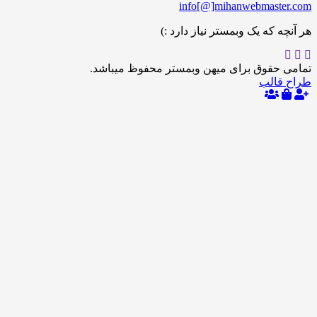
info[@]mihanwebmas
 که یک وبمستر نیاز دارد :)
حقوق برای میهن وبمستر محفوظ میباشد.
الب