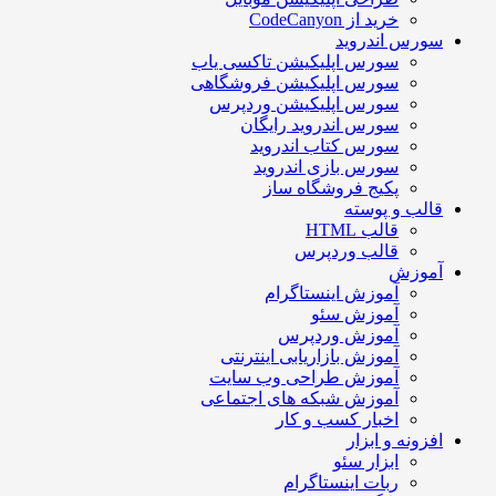
خرید از CodeCanyon
ورس اندروید
سورس اپلیکیشن تاکسی یاب
سورس اپلیکیشن فروشگاهی
سورس اپلیکیشن وردپرس
سورس اندروید رایگان
سورس کتاب اندروید
سورس بازی اندروید
پکیج فروشگاه ساز
الب و پوسته
قالب HTML
قالب وردپرس
موزش
آموزش اینستاگرام
آموزش سئو
آموزش وردپرس
آموزش بازاریابی اینترنتی
آموزش طراحی وب سایت
آموزش شبکه های اجتماعی
اخبار کسب و کار
فزونه و ابزار
ابزار سئو
ربات اینستاگرام