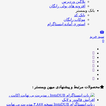
پلاگین وردپرس
افزونه های پولی رایگان
انک وبمستر
بانک کد
موکاپ رایگان
استوری آماده اینستاگرام
ید
لات مرتبط و پیشنهادی میهن وبمستر :
ربات اینستاگرام InstaDUB نسخه ۳.۸۸۷ مدیریت بی نهایت