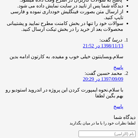
یدگاه شما پس از تایید در سایت نمایش داده می شود.
ز ارسال متن بصورت فینگلیش خودداری نموده و فارسی
ایپ کنید.
والات خود را تنها در بخش کامنت مطرح نمایید و پشتیبانی
حصولات بعد از خرید را در بخش تیکت ارسال کنید.
رسا
گفت:
1398/11/ در 21:52
لام.وبسایتتون خیلی خوب و مفیده. به کارتون ادامه بدین
اسخ
حمد حسین
گفت:
1397/09/ در 20:29
ا سلام.نحوه ایمپورت کردن این پروژه در اندروید استودیو رو
هم بگین لطفا
اسخ
شما
ت خود را با ما در میان بگذارید