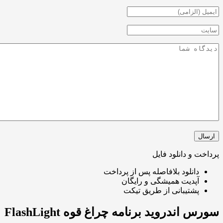
و دانلود فایل
انلود بلافاصله پس از پرداخت
پدیت همیشگی و رایگان
شتیبانی از طریق تیکت
ندروید برنامه چراغ قوه FlashLight