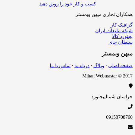
کسب و کار خود را رونق دهید
ن تجاری میهن وبمستر
کار
لیغات ایران
الا
چای
بمستر
اصلی
·
وبلاگ
·
درباه ما
·
تماس با ما
Mihan Webmaster 
 شمالی
بجنورد
09153