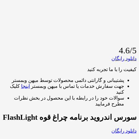
4
ایگان
 با ما تجربه کنید
شتیبانی و گارانتی دائمی محصولات توسط میهن وبمستر
هت سفارش خدمات یا تماس با میهن وبمستر
اینجا
کلیک
نید
والات خود را در رابطه با این محصول در بخش نظرات
طرح فرمایید
ندروید برنامه چراغ قوه FlashLight
ایگان