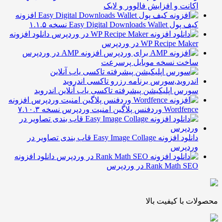
کانت و افزایش فالوور و لایک
افزونه
پول Easy Digital Downloads Wallet نسخه ۱.۱.۵
دانلود افزونه
WP Recipe Mak در وردپرس
افزونه AMP در وردپرس
اخت نسخه موبایل پرسرعت
ورس اپلیکیشن پیشرفته تاکسی یاب آنلاین اندروید
افزونه
Wordf وردفنس پلاگین امنیت وردپرس نسخه ۷.۱۰.۳
دانلود افزونه Easy Image Collage قاب بندی تصاویر در
ردپرس
دانلود افزونه
Rank Math S در وردپرس
 با کیفیت بالا