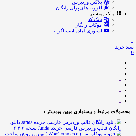
پلاگین وردپرس
افزونه های پولی رایگان
بانک وبمستر
بانک کد
موکاپ رایگان
استوری آماده اینستاگرام
ید
ات مرتبط و پیشنهادی میهن وبمستر :
دانلود
یگان قالب وردپرس فارسی جریده Jarida نسخه ۲.۴.۶