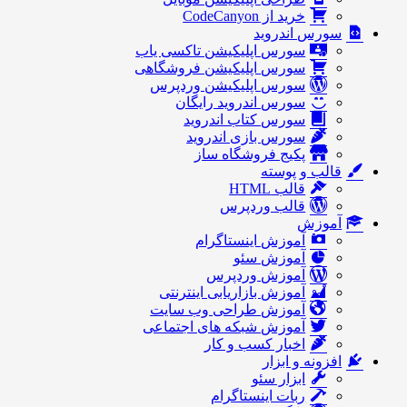
خرید از CodeCanyon
سورس اندروید
سورس اپلیکیشن تاکسی یاب
سورس اپلیکیشن فروشگاهی
سورس اپلیکیشن وردپرس
سورس اندروید رایگان
سورس کتاب اندروید
سورس بازی اندروید
پکیج فروشگاه ساز
قالب و پوسته
قالب HTML
قالب وردپرس
آموزش
آموزش اینستاگرام
آموزش سئو
آموزش وردپرس
آموزش بازاریابی اینترنتی
آموزش طراحی وب سایت
آموزش شبکه های اجتماعی
اخبار کسب و کار
افزونه و ابزار
ابزار سئو
ربات اینستاگرام