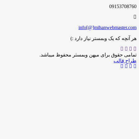
09153
info[@]mihanwebmas
 که یک وبمستر نیاز دارد :)
حقوق برای میهن وبمستر محفوظ میباشد.
الب