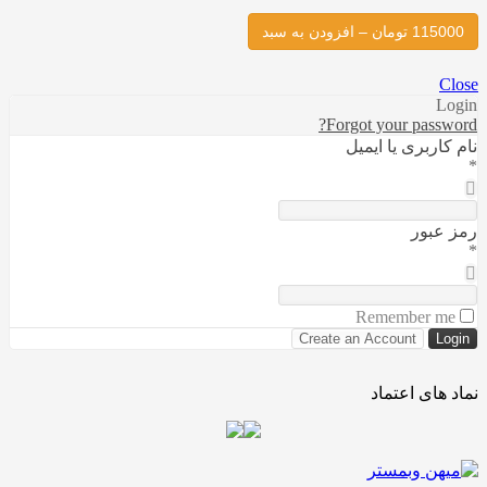
دن به سبد
Forgot your pa
بری یا ایمیل
ور
Remember
ی اعتماد