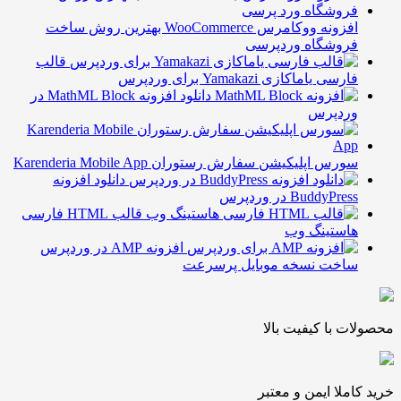
افزونه ووکامرس WooCommerce بهترین روش ساخت
روشگاه وردپرسی
قالب
رسی یاماکازی Yamakazi برای وردپرس
دانلود افزونه MathML Block در
ردپرس
رس اپلیکیشن سفارش رستوران Karenderia Mobile App
دانلود افزونه
BuddyPre در وردپرس
قالب HTML فارسی
استینگ وب
افزونه AMP در وردپرس
اخت نسخه موبایل پرسرعت
 با کیفیت بالا
ملا ایمن و معتبر