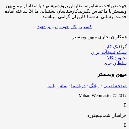
افت مشاوره،سفارش پروژه،پیشنهاد یا انتقاد از تیم میهن
وبمستر با ما تماس بگیرید.کارشناسان پشتیبانی ما 24 ساعته آماده
سانی به شما کاربران گرامی میباشند
کسب و کار خود را رونق دهید
ن تجاری میهن وبمستر
کار
لیغات ایران
الا
چای
بمستر
اصلی
·
وبلاگ
·
درباه ما
·
تماس با ما
Mihan Webmaster 
 شمالی
بجنورد