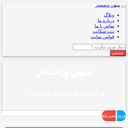
میهن وبمستر
Toggle
navigation
وبلاگ
درباره ما
تماس با ما
ثبت شکایت
قوانین سایت
جستجو
میهن وِبمَستر
هر آنچه که یک وبمستر نیاز دارد :)
|
ورود
ثبت نام