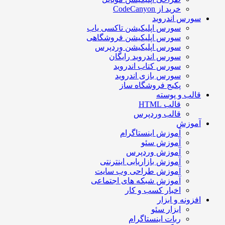
خرید از CodeCanyon
سورس اندروید
سورس اپلیکیشن تاکسی یاب
سورس اپلیکیشن فروشگاهی
سورس اپلیکیشن وردپرس
سورس اندروید رایگان
سورس کتاب اندروید
سورس بازی اندروید
پکیج فروشگاه ساز
قالب و پوسته
قالب HTML
قالب وردپرس
آموزش
آموزش اینستاگرام
آموزش سئو
آموزش وردپرس
آموزش بازاریابی اینترنتی
آموزش طراحی وب سایت
آموزش شبکه های اجتماعی
اخبار کسب و کار
افزونه و ابزار
ابزار سئو
ربات اینستاگرام