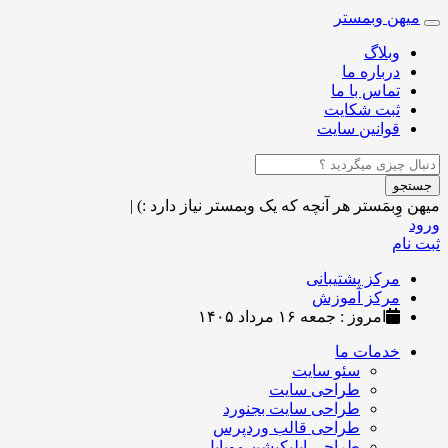
میهن وبمستر
Toggle
navigation
وبلاگ
درباره ما
تماس با ما
ثبت شکایت
قوانین سایت
جستجو
میهن وِبمَستر
هر آنچه که یک وبمستر نیاز دارد :)
|
ورود
ثبت نام
مرکز پشتیبانی
مرکز آموزش
امروز : جمعه ۱۶ مرداد ۱۴۰۵
خدمات ما
سئو سایت
طراحی سایت
طراحی سایت بجنورد
طراحی قالب وردپرس
طراحی اپلیکیشن موبایل