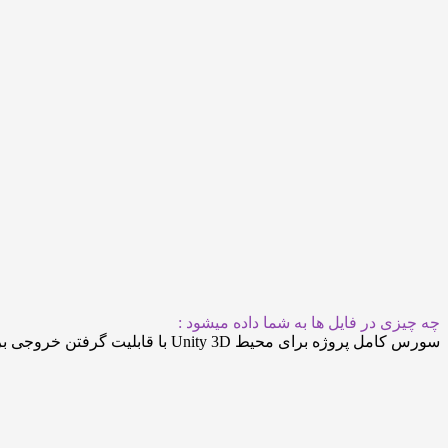
چه چیزی در فایل ها به شما داده میشود :
سورس کامل پروژه برای محیط Unity 3D با قابلیت گرفتن خروجی برای گوشی های اندروید / ios / ویندوز موبایل