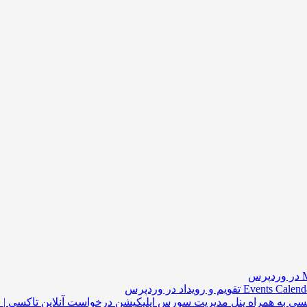
سورس اپلیکیشن درخواست آنلاین تاکسی | س