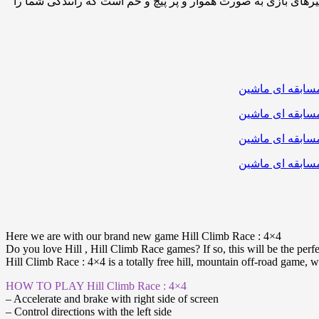
یرهای بازی به صورت هموار و پر پیچ و خم است که رانندگی شما را
Here we are with our brand new game Hill Climb Race : 4×4
Do you love Hill , Hill Climb Race games? If so, this will be the perf
Hill Climb Race : 4×4 is a totally free hill, mountain off-road game, w
HOW TO PLAY Hill Climb Race : 4×4
– Accelerate and brake with right side of screen
– Control directions with the left side