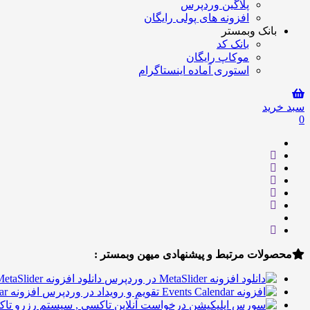
پلاگین وردپرس
افزونه های پولی رایگان
بانک وبمستر
بانک کد
موکاپ رایگان
استوری آماده اینستاگرام
سبد خرید
0
محصولات مرتبط و پیشنهادی میهن وبمستر :
دانلود افزونه MetaSlider در وردپرس
افزونه Events Calendar تقویم و رویداد در وردپرس