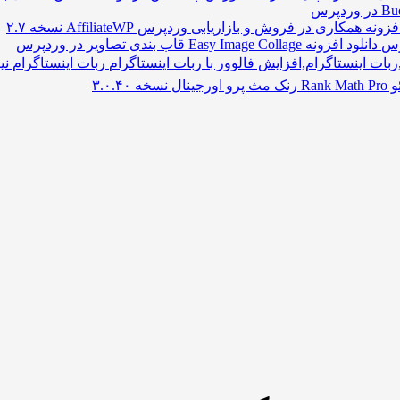
فزونه همکاری در فروش و بازاریابی وردپرس AffiliateWP نسخه ۲.۷
دانلود افزونه Easy Image Collage قاب بندی تصاویر در وردپرس
ربات اینستاگرام نینجاگرام ⚡️ نسخه .۶.۴
سخه ۳.۰.۴۰