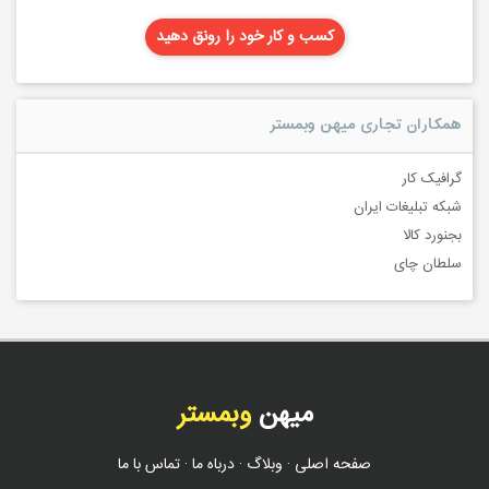
کسب و کار خود را رونق دهید
همکاران تجاری میهن وبمستر
گرافیک کار
شبکه تبلیغات ایران
بجنورد کالا
سلطان چای
میهن
وبمستر
صفحه اصلی
·
وبلاگ
·
درباه ما
·
تماس با ما