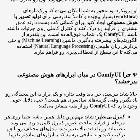
این رویکرد نود-محور به شما امکان می‌ده که ورک‌فلوهای
(
workflow
) بسیار پیچیده و کاملاً سفارشی برای
تولید تصویر با
هوش مصنوعی
ایجاد کنید. برای کسانی که دوست دارند عمق
بیشتری از فرآیند رو درک کنند و کنترل کاملی روی جزئیات داشته
باشند،
ComfyUI
یک انتخاب فوق‌العاده است. این پلتفرم از
الگوریتم‌های پیشرفته یادگیری ماشین (Machine Learning) و حتی
پردازش زبان طبیعی (Natural Language Processing) استفاده
می‌کنه تا این سطح از انعطاف‌پذیری رو فراهم بیاره.
✨ چرا ComfyUI در میان ابزارهای هوش مصنوعی
بدرخشد؟
حالا شاید بپرسید، چرا باید وقت بذارم و یک ابزار به این پیچیدگی رو
یاد بگیرم وقتی گزینه‌های ساده‌تری هم هست؟ خب، دلایل خوبی
وجود داره که
ComfyUI
رو از بقیه متمایز می‌کنه:
کنترل بی‌نظیر:
شاید مهم‌ترین دلیل همین باشه. شما روی هر
مرحله از فرآیند ساخت تصویر کنترل کامل دارید. می‌تونید
تنظیمات رو با دقت بالا تغییر بدید، مدل‌های مختلف رو با هم
ترکیب کنید و به نتایجی برسید که با ابزارهای ساده‌تر تقریباً