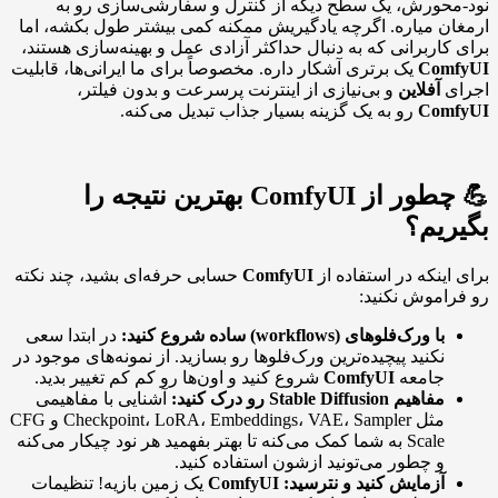
نود-محورش، یک سطح دیگه از کنترل و سفارشی‌سازی رو به
ارمغان میاره. اگرچه یادگیریش ممکنه کمی بیشتر طول بکشه، اما
برای کاربرانی که به دنبال حداکثر آزادی عمل و بهینه‌سازی هستند،
ComfyUI
یک برتری آشکار داره. مخصوصاً برای ما ایرانی‌ها، قابلیت
اجرای
آفلاین
و بی‌نیازی از اینترنت پرسرعت و بدون فیلتر،
ComfyUI
رو به یک گزینه بسیار جذاب تبدیل می‌کنه.
💪 چطور از ComfyUI بهترین نتیجه را
بگیریم؟
برای اینکه در استفاده از
ComfyUI
حسابی حرفه‌ای بشید، چند نکته
رو فراموش نکنید:
با ورک‌فلوهای (workflows) ساده شروع کنید:
در ابتدا سعی
نکنید پیچیده‌ترین ورک‌فلوها رو بسازید. از نمونه‌های موجود در
جامعه
ComfyUI
شروع کنید و اون‌ها رو کم کم تغییر بدید.
مفاهیم Stable Diffusion رو درک کنید:
آشنایی با مفاهیمی
مثل Checkpoint، LoRA، Embeddings، VAE، Sampler و CFG
Scale به شما کمک می‌کنه تا بهتر بفهمید هر نود چیکار می‌کنه
و چطور می‌تونید ازشون استفاده کنید.
آزمایش کنید و نترسید:
ComfyUI
یک زمین بازیه! تنظیمات