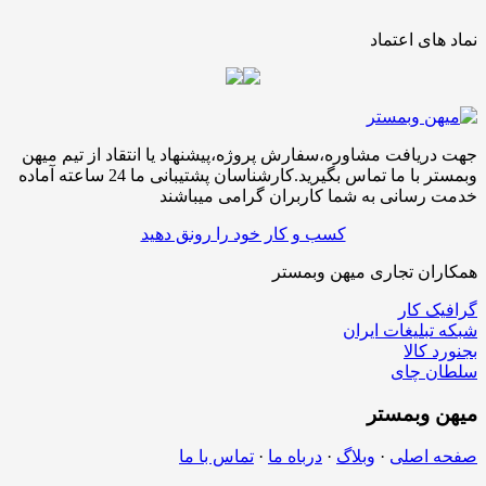
نماد های اعتماد
جهت دریافت مشاوره،سفارش پروژه،پیشنهاد یا انتقاد از تیم میهن
وبمستر با ما تماس بگیرید.کارشناسان پشتیبانی ما 24 ساعته آماده
خدمت رسانی به شما کاربران گرامی میباشند
کسب و کار خود را رونق دهید
همکاران تجاری میهن وبمستر
گرافیک کار
شبکه تبلیغات ایران
بجنورد کالا
سلطان چای
میهن
وبمستر
صفحه اصلی
·
وبلاگ
·
درباه ما
·
تماس با ما