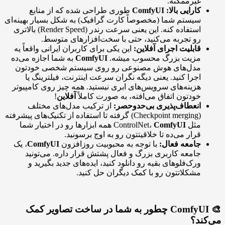
غیرممکنه.
کارایی بالا:
ComfyUI
طوری طراحی شده که از منابع
سیستم شما (مخصوصاً کارت گرافیک) به شکل بسیار بهینه‌ای
استفاده کنه. این یعنی سرعت رندر (Render Speed) بالاتری
رو تجربه می‌کنید، حتی با سخت‌افزارهای متوسط.
قابلیت اجرای آفلاین:
این یکی برای کاربران ایرانی واقعاً یه
مزیت بزرگ محسوب میشه.
ComfyUI
به شما اجازه می‌ده
مدل‌های هوش مصنوعی رو روی سیستم شخصی خودتون
اجرا کنید. یعنی دیگه نگران سرعت اینترنت، فیلترینگ یا
هزینه‌های سرویس‌های ابری نیستید. همه چیز روی کامپیوتر
خودتون اتفاق می‌افته، به صورت کاملاً
آفلاین
!
انعطاف‌پذیری بی‌حدوحصر:
از ترکیب مدل‌های مختلف
(Checkpoint merging) گرفته تا استفاده از تکنیک‌های پیشرفته
مثل ControlNet،
ComfyUI
همه ابزارها رو در اختیار شما
قرار می‌ده تا خلاقیتتون رو به اوج برسونید.
جامعه فعال:
با توجه به محبوبیت روزافزون
ComfyUI
، یک
جامعه کاربری بزرگ و فعال پشتش قرار داره. می‌تونید
ورک‌فلوهای بقیه رو دانلود کنید، ایده‌های جدید بگیرید و
مشکلاتتون رو با کمک دیگران حل کنید.
🎨 ComfyUI چطور به شما در ساخت تصاویر کمک
می‌کند؟