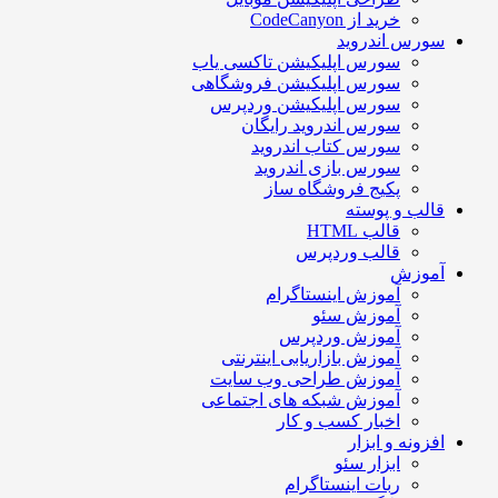
خرید از CodeCanyon
سورس اندروید
سورس اپلیکیشن تاکسی یاب
سورس اپلیکیشن فروشگاهی
سورس اپلیکیشن وردپرس
سورس اندروید رایگان
سورس کتاب اندروید
سورس بازی اندروید
پکیج فروشگاه ساز
قالب و پوسته
قالب HTML
قالب وردپرس
آموزش
آموزش اینستاگرام
آموزش سئو
آموزش وردپرس
آموزش بازاریابی اینترنتی
آموزش طراحی وب سایت
آموزش شبکه های اجتماعی
اخبار کسب و کار
افزونه و ابزار
ابزار سئو
ربات اینستاگرام