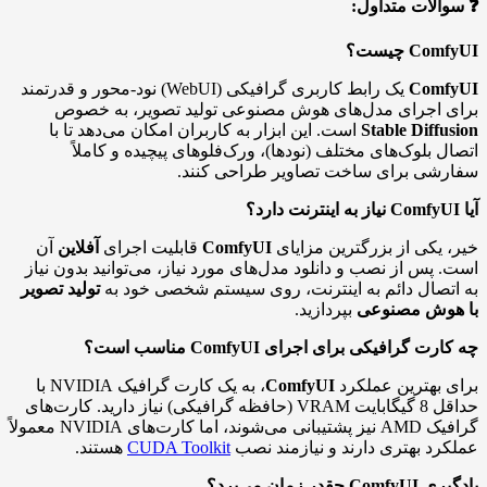
❓ سوالات متداول:
ComfyUI چیست؟
ComfyUI
یک رابط کاربری گرافیکی (WebUI) نود-محور و قدرتمند
برای اجرای مدل‌های هوش مصنوعی تولید تصویر، به خصوص
Stable Diffusion
است. این ابزار به کاربران امکان می‌دهد تا با
اتصال بلوک‌های مختلف (نودها)، ورک‌فلوهای پیچیده و کاملاً
سفارشی برای ساخت تصاویر طراحی کنند.
آیا ComfyUI نیاز به اینترنت دارد؟
خیر، یکی از بزرگترین مزایای
ComfyUI
قابلیت اجرای
آفلاین
آن
است. پس از نصب و دانلود مدل‌های مورد نیاز، می‌توانید بدون نیاز
به اتصال دائم به اینترنت، روی سیستم شخصی خود به
تولید تصویر
با هوش مصنوعی
بپردازید.
چه کارت گرافیکی برای اجرای ComfyUI مناسب است؟
برای بهترین عملکرد
ComfyUI
، به یک کارت گرافیک NVIDIA با
حداقل 8 گیگابایت VRAM (حافظه گرافیکی) نیاز دارید. کارت‌های
گرافیک AMD نیز پشتیبانی می‌شوند، اما کارت‌های NVIDIA معمولاً
عملکرد بهتری دارند و نیازمند نصب
CUDA Toolkit
هستند.
یادگیری ComfyUI چقدر زمان می‌برد؟