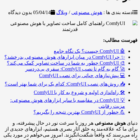
دسته بندی ها :
هوش مصنوعی
/
وبلاگ
05/04/14
بدون دیدگاه
فهرست مطالب:
🤖 ComfyUI چیست؟ یک نگاه جامع
✨ چرا ComfyUI در میان ابزارهای هوش مصنوعی بدرخشد؟
🎨 ComfyUI چطور به شما در ساخت تصاویر کمک می‌کند؟
🚀 گام به گام تا نصب ComfyUI: سفری بی‌دردسر
💻 پیش‌نیازهای حیاتی برای نصب ComfyUI
📥 روش‌های نصب ComfyUI: کدام یک برای شما بهتر است؟
🛠️ راه‌اندازی اولیه و شروع به کار با ComfyUI
💡 ComfyUI در مقایسه با سایر ابزارهای هوش مصنوعی:
مزیت رقابتی
💪 چطور از ComfyUI بهترین نتیجه را بگیریم؟
دنیای
هوش مصنوعی
هر روز با سرعت نور در حال پیشرفته، و
برای ما که علاقه‌مند به خلق آثار بصری هستیم، ابزارهای جدیدی از
راه می‌رسند که واقعاً شگفت‌انگیزند. امروز می‌خواهم در مورد یکی