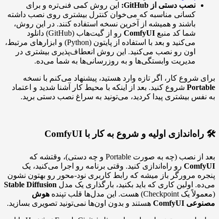
نصب دستی از GitHub:
این روش کمی فنی‌تره و برای
کسانی مناسبه که می‌خوان کنترل بیشتری روی نصب داشته
باشند و همیشه از آخرین نسخه استفاده کنند. در این روش،
شما کد منبع
ComfyUI
رو از گیت‌هاب (GitHub) دانلود
می‌کنید و بعد با استفاده از پایتون (Python) و ابزارهای مرتبط،
اون رو نصب می‌کنید. این روش انعطاف‌پذیری بیشتری در
مدیریت وابستگی‌ها و به روزرسانی‌ها به شما می‌ده.
برای شروع کار، اگر تازه وارد هستید، پیشنهاد می‌کنم با نسخه
Portable
شروع کنید. بعد از اینکه با محیط کار آشنا شدید و اعتماد
به نفس بیشتری پیدا کردید، می‌تونید به سراغ نصب دستی برید.
🛠️ راه‌اندازی اولیه و شروع به کار با ComfyUI
بعد از نصب (چه به صورت Portable و چه دستی)، وقتشه که
ComfyUI
رو راه‌اندازی کنید. وقتی برنامه رو اجرا می‌کنید، یک
پنجره مرورگر باز میشه که رابط کاربری نود-محور رو بهتون نشون
می‌ده. اولین کاری که باید بکنید، بارگذاری یک مدل
Stable Diffusion
(معمولاً یک Checkpoint) هست. این مدل‌ها قلب تپنده
هوش
مصنوعی ComfyUI
هستند و بدون اون‌ها نمی‌تونید تصویری بسازید.