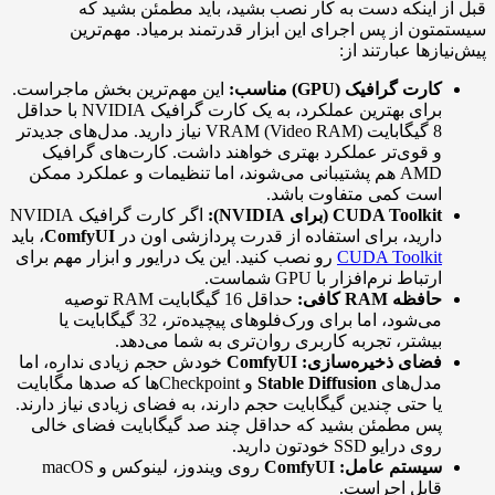
قبل از اینکه دست به کار نصب بشید، باید مطمئن بشید که
سیستمتون از پس اجرای این ابزار قدرتمند برمیاد. مهم‌ترین
پیش‌نیازها عبارتند از:
کارت گرافیک (GPU) مناسب:
این مهم‌ترین بخش ماجراست.
برای بهترین عملکرد، به یک کارت گرافیک NVIDIA با حداقل
8 گیگابایت VRAM (Video RAM) نیاز دارید. مدل‌های جدیدتر
و قوی‌تر عملکرد بهتری خواهند داشت. کارت‌های گرافیک
AMD هم پشتیبانی می‌شوند، اما تنظیمات و عملکرد ممکن
است کمی متفاوت باشد.
CUDA Toolkit (برای NVIDIA):
اگر کارت گرافیک NVIDIA
دارید، برای استفاده از قدرت پردازشی اون در
ComfyUI
، باید
CUDA Toolkit
رو نصب کنید. این یک درایور و ابزار مهم برای
ارتباط نرم‌افزار با GPU شماست.
حافظه RAM کافی:
حداقل 16 گیگابایت RAM توصیه
می‌شود، اما برای ورک‌فلوهای پیچیده‌تر، 32 گیگابایت یا
بیشتر، تجربه کاربری روان‌تری به شما می‌دهد.
فضای ذخیره‌سازی:
ComfyUI
خودش حجم زیادی نداره، اما
مدل‌های
Stable Diffusion
و Checkpointها که صدها مگابایت
یا حتی چندین گیگابایت حجم دارند، به فضای زیادی نیاز دارند.
پس مطمئن بشید که حداقل چند صد گیگابایت فضای خالی
روی درایو SSD خودتون دارید.
سیستم عامل:
ComfyUI
روی ویندوز، لینوکس و macOS
قابل اجراست.