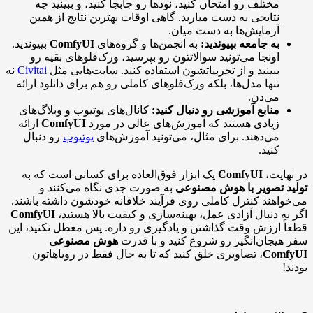
مختلف رو امتحان کنید، نودها رو جابجا کنید، و ببینید چه
نتایجی به دست میارید. گاهی اوقات بهترین نتایج از همین
آزمایش‌ها به دست میان.
به جامعه بپیوندید:
به انجمن‌ها و گروه‌های
ComfyUI
بپیوندید.
اونجا می‌تونید سوالاتتون رو بپرسید، ورک‌فلوهای بقیه رو
ببینید و از تجربیاتشون استفاده کنید. سایت‌هایی مثل
Civitai
نه
تنها مدل‌ها، بلکه ورک‌فلوهای کاملی رو هم برای دانلود ارائه
می‌دن.
منابع آموزشی رو دنبال کنید:
کانال‌های یوتیوب و وبلاگ‌های
زیادی هستند که آموزش‌های عالی در مورد
ComfyUI
ارائه
می‌دهند. برای مثال، می‌تونید آموزش‌های
یوتیوب
رو دنبال
کنید.
در نهایت،
ComfyUI
یک ابزار فوق‌العاده برای کسانی است که به
تولید تصویر با هوش مصنوعی
به صورت جدی نگاه می‌کنند و
می‌خواهند کنترل کاملی روی فرآیند خلاقانه خودشون داشته باشند.
اگر به دنبال آزادی عمل، بهینه‌سازی و کیفیت بالا هستید،
ComfyUI
قطعاً ارزش وقت گذاشتن و یادگیری رو داره. پس معطل نکنید، این
سفر هیجان‌انگیز رو شروع کنید و با قدرت
هوش مصنوعی
ComfyUI
، تصاویری خلق کنید که تا به حال فقط در رویاهاتون
بودند!