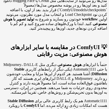
مدل‌ها رو می‌تونید از سایت‌هایی مثل Civitai یا Hugging Face دانلود
کنید و بعد اون‌ها رو در پوشه مخصوص مدل‌ها (معمولاً
`ComfyUI/models/checkpoints`) قرار بدید. بعد از اون، با اضافه
کردن نود Load Checkpoint و انتخاب مدل مورد نظرتون، می‌تونید
اولین
workflow
خودتون رو بسازید و شروع به
تولید تصویر با هوش
مصنوعی
کنید. ابتدا با ورک‌فلوهای ساده شروع کنید و کم کم با
اضافه کردن نودهای جدید، اون‌ها رو پیچیده‌تر کنید.
💡 ComfyUI در مقایسه با سایر ابزارهای
هوش مصنوعی: مزیت رقابتی
حتماً با ابزارهای
هوش مصنوعی
دیگری مثل Midjourney، DALL-E
یا حتی Automatic1111 (یکی دیگر از رابط‌های کاربری
Stable
Diffusion
) آشنا هستید. هر کدوم از این‌ها مزایا و معایب خودشون
رو دارند. Midjourney و DALL-E ابزارهای ابری هستند که کار
باهاشون فوق‌العاده ساده است، اما معمولاً هزینه دارند و کنترل
محدودی روی جزئیات به شما می‌دهند. همچنین در ایران، دسترسی
به اون‌ها بدون تحریم‌شکن و روش‌های خاص، تقریباً غیرممکنه.
Automatic1111 هم یک رابط کاربری عالی برای
Stable Diffusion
هست که امکانات زیادی رو ارائه می‌ده. اما
ComfyUI
با رویکرد