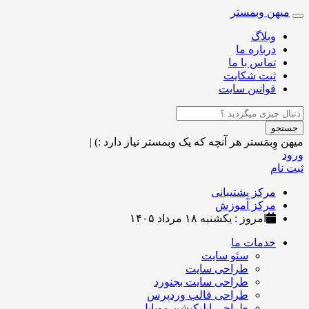
میهن وبمستر
Toggle
navigation
وبلاگ
درباره ما
تماس با ما
ثبت شکایت
قوانین سایت
جستجو
میهن وِبمَستر
هر آنچه که یک وبمستر نیاز دارد :)
|
ورود
ثبت نام
مرکز پشتیبانی
مرکز آموزش
امروز : یکشنبه ۱۸ مرداد ۱۴۰۵
خدمات ما
سئو سایت
طراحی سایت
طراحی سایت بجنورد
طراحی قالب وردپرس
طراحی اپلیکیشن موبایل