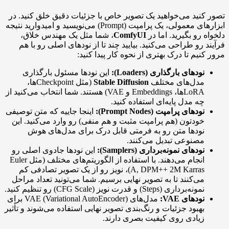
تصور کنید می‌خواهید یک تصویر خاص با جزئیات دقیق خلق کنید. در
ابزارهای معمولی، یک پرامپت (Prompt) می‌نویسید و امیدوارید نتیجه
دلخواه رو بگیرید. اما در
ComfyUI
، شما مثل یک مهندس خلاق،
فرآیند رو طراحی می‌کنید. بیایید چند تا از نودهای اصلی رو با هم
مرور کنیم تا درک بهتری از نحوه کار پیدا کنید:
نودهای بارگذاری (Loaders):
این نودها مسئول بارگذاری
مدل‌های مختلف
Stable Diffusion
(مثل Checkpointها،
LoRAها، Embeddings و VAE) هستند. شما انتخاب می‌کنید از
چه مدل پایه‌ای استفاده کنید.
نودهای پرامپت (Prompt Nodes):
اینجا جاییه که متن توصیفی
خودتون (هم پرامپت مثبت و هم منفی) رو وارد می‌کنید. این
نودها متن رو به فرمتی قابل درک برای مدل‌های هوش
مصنوعی تبدیل می‌کنند.
نودهای نمونه‌برداری (Samplers):
این نودها جادوی اصلی رو
انجام می‌دهند. با استفاده از الگوریتم‌های مختلف (مثل Euler
A, DPM++ 2M Karras)، نویز رو از یک تصویر تصادفی کم
می‌کنند تا به تصویر نهایی برسیم. شما می‌تونید تعداد مراحل
نمونه‌برداری (Steps) و قدرت نویز (CFG Scale) رو تنظیم کنید.
نودهای VAE:
مدل‌های VAE (Variational AutoEncoder) برای
بهبود جزئیات و رنگ‌بندی تصویر نهایی استفاده می‌شوند و تأثیر
زیادی روی کیفیت بصری دارند.