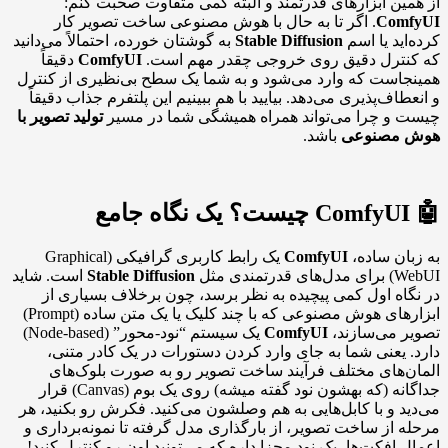
از همین ابزارهای قدرتمند و البته کمی متفاوت صحبت کنم:
ComfyUI
. اگر تا به حال با هوش مصنوعی ساخت تصویر کار
کرده‌اید یا اسم
Stable Diffusion
به گوشتان خورده، احتمالاً می‌دانید
که کنترل دقیق روی خروجی چقدر مهم است.
ComfyUI
دقیقاً
همینجاست که وارد می‌شود و به شما یک سطح بی‌نظیری از کنترل
و انعطاف‌پذیری می‌دهد. بیایید با هم ببینیم این پلتفرم جذاب دقیقاً
چیست و چرا می‌تواند همراه همیشگی شما در مسیر
تولید تصویر با
هوش مصنوعی
باشد.
🤖 ComfyUI چیست؟ یک نگاه جامع
به زبان ساده،
ComfyUI
یک رابط کاربری گرافیکی (Graphical
WebUI) برای مدل‌های قدرتمندی مثل
Stable Diffusion
است. شاید
در نگاه اول کمی پیچیده به نظر برسد، چون برخلاف بسیاری از
ابزارهای هوش مصنوعی که با چند کلیک یا یک متن ساده (Prompt)
تصویر می‌سازند،
ComfyUI
یک سیستم “نود-محور” (Node-based)
دارد. یعنی شما به جای وارد کردن دستورات در یک کادر متنی،
المان‌های مختلف فرآیند ساخت تصویر رو به صورت بلوک‌های
جداگانه (که بهشون نود گفته میشه) روی یک بوم (Canvas) قرار
می‌دید و با کابل‌هایی به هم وصلشون می‌کنید. فکرش رو بکنید، هر
مرحله از ساخت تصویر، از بارگذاری مدل گرفته تا نمونه‌برداری و
اعمال افکت‌ها، یک نود مجزا داره که می‌تونید اون رو کنترل کنید!