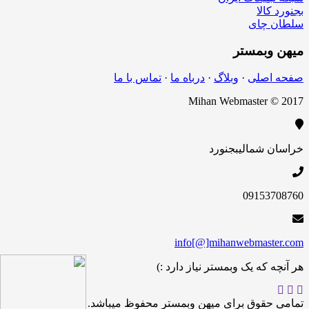
بجنورد کالا
سلطان چای
میهن
وبمستر
صفحه اصلی
·
وبلاگ
·
درباه ما
·
تماس با ما
Mihan Webmaster © 2017
خراسان شمالی
بجنورد
09153708760
info[@]mihanwebmaster.com
هر آنچه که یک وبمستر نیاز دارد :)
تمامی حقوق برای میهن وبمستر محفوظ میباشد.