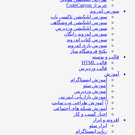
خرید از CodeCanyon
سورس اندروید
سورس اپلیکیشن تاکسی یاب
سورس اپلیکیشن فروشگاهی
سورس اپلیکیشن وردپرس
سورس اندروید رایگان
سورس کتاب اندروید
سورس بازی اندروید
پکیج فروشگاه ساز
قالب و پوسته
قالب HTML
قالب وردپرس
آموزش
آموزش اینستاگرام
آموزش سئو
آموزش وردپرس
آموزش بازاریابی اینترنتی
آموزش طراحی وب سایت
آموزش شبکه های اجتماعی
اخبار کسب و کار
افزونه و ابزار
ابزار سئو
ربات اینستاگرام