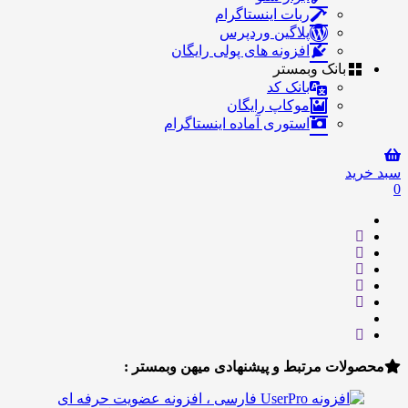
ربات اینستاگرام
پلاگین وردپرس
افزونه های پولی رایگان
بانک وبمستر
بانک کد
موکاپ رایگان
استوری آماده اینستاگرام
ید
لات مرتبط و پیشنهادی میهن وبمستر :