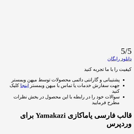
ایگان
 با ما تجربه کنید
شتیبانی و گارانتی دائمی محصولات توسط میهن وبمستر
هت سفارش خدمات یا تماس با میهن وبمستر
اینجا
کلیک
نید
والات خود را در رابطه با این محصول در بخش نظرات
طرح فرمایید
قالب فارسی یاماکازی Yamakazi برای
رس