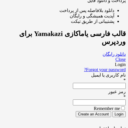
و دانلود فایل
انلود بلافاصله پس از پرداخت
پدیت همیشگی و رایگان
شتیبانی از طریق تیکت
قالب فارسی یاماکازی Yamakazi برای
رس
ایگان
Forgot your pa
ری یا ایمیل
ور
Remember