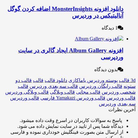
دانلود افزونه MonsterInsights اضافه کردن گوگل
نالیتیکس در وردپرس
1 دیدگاه
افزونه Album Gallery ایجاد گالری در سایت
ردپرسی
بدون دیدگاه
پوسته وردپرس یاماکازی
دانلود قالب
قالب
قالب دو
الب رایگان وردپرس
قالب سه بعدی وردپرس
قالب
وردپرس
قالب مجانی
قالب وبلاگی
قالب وبلاگی وردپرس
ردپرس
قالب وردپرس Yamakazi فارسی
قالب وردپرس
ی
وردپرس
نظرات
اسخ به سوالات کاربران در اسرع وقت داده میشود.
یدگاه شما پس از تایید در سایت نمایش داده می شود.
ز ارسال متن بصورت فینگلیش خودداری نموده و فارسی
ایپ کنید.