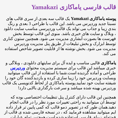
ارسی یاماکازی Yamakazi
کازی Yamakazi
یک قالب سه بعدی از سری قالب های
نسبتا جدید وردپرس می باشد. این قالب با طراحی 3 بعدی و رنگ
با و جذاب می تواند یک قالب وردپرسی مناسب سایت دانلود
گ و سایت های خبری باشد. منوی این قالب توسط بخش
ها بصورت آبشاری مدیریت می شود. همچنین ستون کناری
بزارک و بخش تبلیغات از طریق پنل مدیریت وردپرس
 می شود. بخش نوشته ها از قابلیت تصویر شاخص استفاده
زی
قالبی مناسب و ایده آل برای سایتهای دانلودی ، وبلاگی و
یباشد این قالب برای سیستم مدیریت محتوای
وردپرس
 آماده گردیده است.شما با استفاده از این قالب میتوانید
وردپرس خود را زیبا سازی کرده و بازدیدکننده گان خود را
ایت خود نمایید.پوسته یاماکازی از لحاظ کدنویسی یک قالب
بهینه شده میباشد و سرعت بارگذاری بالایی دارد!
این قالب دارای کنترل پنل تنظیمات اختصاصی بوده که
 میتوانید به راحتی تغییرات مورد نظر را در قالب انجام
ان طور که در تصویر دمو قالب که کمی پایین تر قرار داده
وانید مشاهده فرمایید که ، در نسخه فارسی شده ی قالب از
 زیبای فارسی استفاده شده است همچنین تمام عبارات