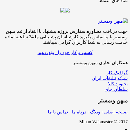
ی اعتماد
افت مشاوره،سفارش پروژه،پیشنهاد یا انتقاد از تیم میهن
وبمستر با ما تماس بگیرید.کارشناسان پشتیبانی ما 24 ساعته آماده
سانی به شما کاربران گرامی میباشند
کسب و کار خود را رونق دهید
ن تجاری میهن وبمستر
کار
لیغات ایران
الا
چای
بمستر
اصلی
·
وبلاگ
·
درباه ما
·
تماس با ما
Mihan Webmaster 