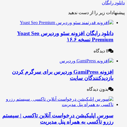
ایگان
ات زیر را از دست ندهید
دانلود رایگان افزونه سئو وردپرس Yoast Seo
Premi نسخه ۱۶.۶
8 دیدگاه
افزونه GamiPress وردپرس برای سرگرم کردن
ازدیدکنندگان سایت
بدون دیدگاه
ورس اپلیکیشن درخواست آنلاین تاکسی | سیستم
زرو تاکسی به همراه پنل مدیریت