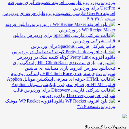
افزونه UserPro فارسی عضویت و پروفایل حرفه ای وردپرس
خه ۴.۹.۳۷.۱
دانلود افزونه
WP Recipe Mak در وردپرس
لب شرکتی فارسی Spacious برای وردپرس
ود افزونه Pretty Link کوتاه کننده لینک در وردپرس
رس بازی سه بعدی Hill Climb Race رانندگی روی تپه
HT حرفه ای معرفی اپلیکیشن موبایل Applion
قالب
کتی فارسی Discovery برای وردپرس
دانلود افزونه WP Rocket موشک
ردپرس نسخه ۳.۱۶
 با کیفیت بالا