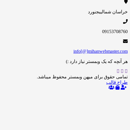
 شمالی
بجنورد
09153
info[@]mihanwebmas
 که یک وبمستر نیاز دارد :)
حقوق برای میهن وبمستر محفوظ میباشد.
الب