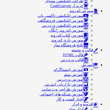
طراحی اپلیکیشن موبایل
خرید از CodeCanyon
سورس اندروید
سورس اپلیکیشن تاکسی یاب
سورس اپلیکیشن فروشگاهی
سورس اپلیکیشن وردپرس
سورس اندروید رایگان
سورس کتاب اندروید
سورس بازی اندروید
پکیج فروشگاه ساز
قالب و پوسته
قالب HTML
قالب وردپرس
آموزش
آموزش اینستاگرام
آموزش سئو
آموزش وردپرس
آموزش بازاریابی اینترنتی
آموزش طراحی وب سایت
آموزش شبکه های اجتماعی
اخبار کسب و کار
افزونه و ابزار
ابزار سئو