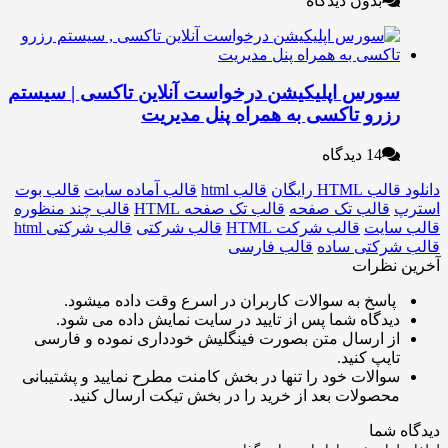
بدون دیدگاه
ورس اپلیکیشن درخواست آنلاین تاکسی | سیستم
زرو تاکسی به همراه پنل مدیریت
14 دیدگاه
HT رایگان
قالب html
قالب آماده سایت
قالب بوت
قالب تک صفحه
قالب تک صفحه HTML
قالب چند منظوره
ایت
قالب شرکت HTML
قالب شرکتی
قالب شرکتی html
رکتی ساده
قالب فارسی
نظرات
اسخ به سوالات کاربران در اسرع وقت داده میشود.
یدگاه شما پس از تایید در سایت نمایش داده می شود.
ز ارسال متن بصورت فینگلیش خودداری نموده و فارسی
ایپ کنید.
والات خود را تنها در بخش کامنت مطرح نمایید و پشتیبانی
حصولات بعد از خرید را در بخش تیکت ارسال کنید.
شما