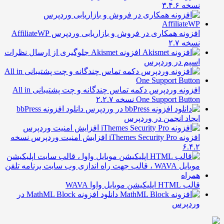
خه ۳.۴.۶
افزونه همکاری در فروش و بازاریابی وردپرس AffiliateWP
سخه ۲.۷
افزونه Akismet جلوگیری از ارسال نظرات
سپم در وردپرس
افزونه وردپرس دکمه تماس چندگانه و چت پشتیبانی All in
One Support Butt نسخه ۲.۲.۷
دانلود افزونه bbPress
یجاد انجمن در وردپرس
افزونه iThemes Security Pro افزایش امنیت وردپرس نسخه
۶.۴.
HTML اپلیکیشن موبایل واوا WAVA
دانلود افزونه MathML Block در
ردپرس