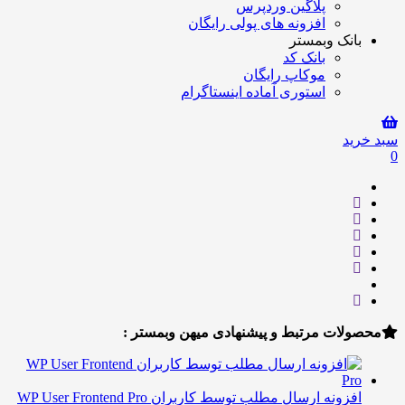
پلاگین وردپرس
افزونه های پولی رایگان
انک وبمستر
بانک کد
موکاپ رایگان
استوری آماده اینستاگرام
ید
لات مرتبط و پیشنهادی میهن وبمستر :
افزونه ارسال مطلب توسط کاربران WP User Frontend Pro