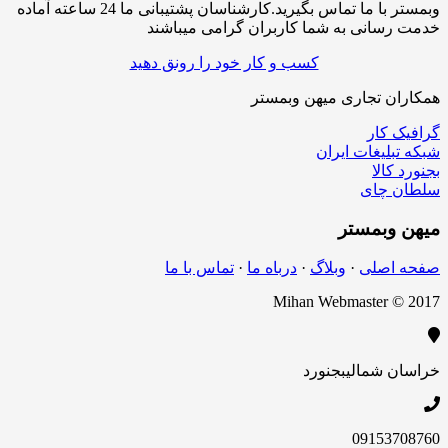
وبمستر با ما تماس بگیرید.کارشناسان پشتیبانی ما 24 ساعته آماده
سانی به شما کاربران گرامی میباشند
کسب و کار خود را رونق دهید
ن تجاری میهن وبمستر
کار
لیغات ایران
الا
چای
بمستر
اصلی
·
وبلاگ
·
درباه ما
·
تماس با ما
Mihan Webmaster 
 شمالی
بجنورد
09153