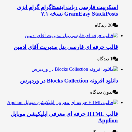
سکریپت فارسی ربات اینستاگرام گرام‌ ایزی
GramEasy StackPost نسخه ۷.۱
26 دیدگاه
الب حرفه ای فارسی پنل مدیریت آقای ادمین
1 دیدگاه
لود افزونه Blocks Collection در وردپرس
بدون دیدگاه
قالب HTML حرفه ای معرفی اپلیکیشن موبایل
Applio