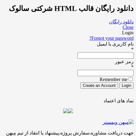
یگان قالب HTML شرکتی سالوک
ایگان
Forgot your pa
ری یا ایمیل
ور
Remember
ی اعتماد
افت مشاوره،سفارش پروژه،پیشنهاد یا انتقاد از تیم میهن