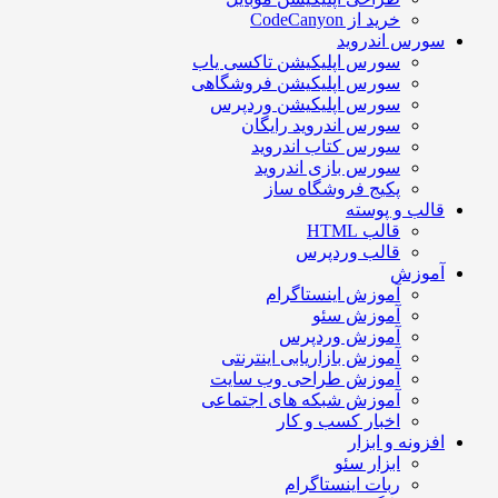
خرید از CodeCanyon
ورس اندروید
سورس اپلیکیشن تاکسی یاب
سورس اپلیکیشن فروشگاهی
سورس اپلیکیشن وردپرس
سورس اندروید رایگان
سورس کتاب اندروید
سورس بازی اندروید
پکیج فروشگاه ساز
الب و پوسته
قالب HTML
قالب وردپرس
موزش
آموزش اینستاگرام
آموزش سئو
آموزش وردپرس
آموزش بازاریابی اینترنتی
آموزش طراحی وب سایت
آموزش شبکه های اجتماعی
اخبار کسب و کار
فزونه و ابزار
ابزار سئو
ربات اینستاگرام