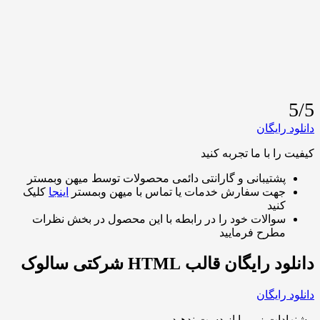
ایگان
 با ما تجربه کنید
شتیبانی و گارانتی دائمی محصولات توسط میهن وبمستر
هت سفارش خدمات یا تماس با میهن وبمستر
اینجا
کلیک
نید
والات خود را در رابطه با این محصول در بخش نظرات
طرح فرمایید
یگان قالب HTML شرکتی سالوک
ایگان
ات زیر را از دست ندهید