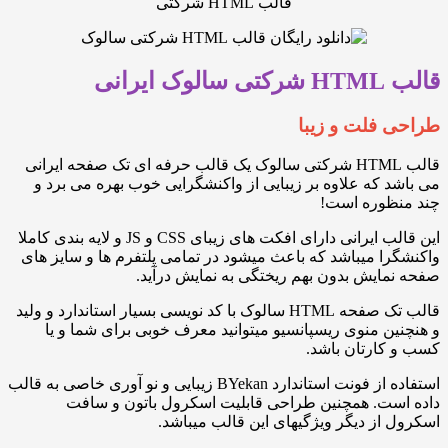
قالب HTML شرکتی
یرانی
فلت و زیبا
قالب HTML شرکتی سالوک یک قالب حرفه ای تک صفحه ایرانی
 که علاوه بر زیبایی از واکنشگرایی خوب بهره می برد و
ظوره است!
این قالب ایرانی دارای افکت های زیبای CSS و JS و لایه بندی کاملا
ا میباشد که باعث میشود در تمامی پلتفرم ها و سایز های
ایش بدون بهم ریختگی به نمایش درآید.
قالب تک صفحه HTML سالوک با کد نویسی بسیار استاندارد و ولید
ن منوی ریسپانسیو میتوانید معرف خوبی برای شما و یا
ارتان باشد.
استفاده از فونت استاندارد BYekan زیبایی و نو آوری خاصی به قالب
ست. همچنین طراحی قابلیت اسکرول باتون و سافت
از دیگر ویژگیهای این قالب میباشد.