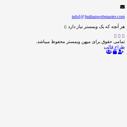
info[@]mihanwebmas
 که یک وبمستر نیاز دارد :)
حقوق برای میهن وبمستر محفوظ میباشد.
الب