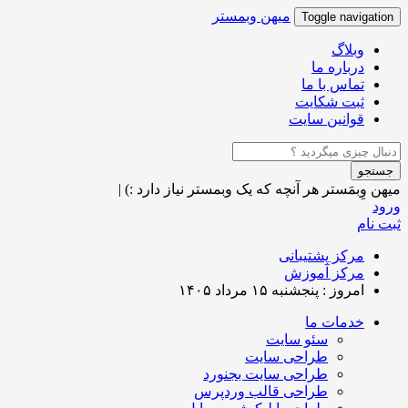
میهن وبمستر
Toggle navigation
وبلاگ
درباره ما
تماس با ما
ثبت شکایت
قوانین سایت
جستجو
میهن وِبمَستر
هر آنچه که یک وبمستر نیاز دارد :)
|
ورود
ثبت نام
مرکز پشتیبانی
مرکز آموزش
امروز : پنجشنبه ۱۵ مرداد ۱۴۰۵
خدمات ما
سئو سایت
طراحی سایت
طراحی سایت بجنورد
طراحی قالب وردپرس