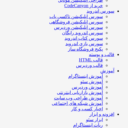
طراحی اپلیکیشن موبایل
خرید از CodeCanyon
سورس اندروید
سورس اپلیکیشن تاکسی یاب
سورس اپلیکیشن فروشگاهی
سورس اپلیکیشن وردپرس
سورس اندروید رایگان
سورس کتاب اندروید
سورس بازی اندروید
پکیج فروشگاه ساز
قالب و پوسته
قالب HTML
قالب وردپرس
آموزش
آموزش اینستاگرام
آموزش سئو
آموزش وردپرس
آموزش بازاریابی اینترنتی
آموزش طراحی وب سایت
آموزش شبکه های اجتماعی
اخبار کسب و کار
افزونه و ابزار
ابزار سئو
ربات اینستاگرام