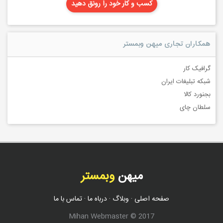
کسب و کار خود را رونق دهید
همکاران تجاری میهن وبمستر
گرافیک کار
شبکه تبلیغات ایران
بجنورد کالا
سلطان چای
میهن
وبمستر
صفحه اصلی
·
وبلاگ
·
درباه ما
·
تماس با ما
Mihan Webmaster © 2017