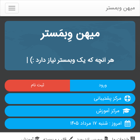
میهن وبمستر
Toggle
gation
میهن وِبمَستر
هر آنچه که یک وبمستر نیاز دارد :)
|
ورود
ثبت نام
مرکز پشتیبانی
مرکز آموزش
امروز : شنبه ۱۷ مرداد ۱۴۰۵
خدمات ما
سورس اندروید
قالب و پوسته
آموزش