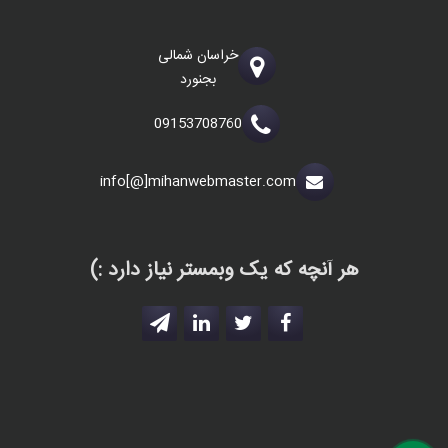
خراسان شمالی
بجنورد
09153708760
info[@]mihanwebmaster.com
هر آنچه که یک وبمستر نیاز دارد :)