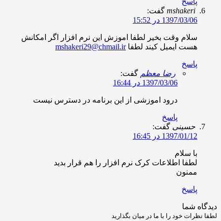
اسخ
mshaker
گفت:
1397/03/ در 15:52
لام وقت بخیر لطفا اموزش این نرم افزار اگر امکانش
ست ایمیل کیند لطفا
mshakeri29@chmail.ir
اسخ
رضا معظم
گفت:
1397/03/06 در 16:44
درود اموزشی از این برنامه در دسترس نیست
پاسخ
سینی
گفت:
1397/01/ در 16:45
ا سلام
طفا اطلاعات کرک نرم افزار را هم قرار بدید
منون
اسخ
شما
ت خود را با ما در میان بگذارید