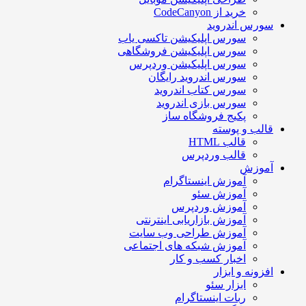
خرید از CodeCanyon
ورس اندروید
سورس اپلیکیشن تاکسی یاب
سورس اپلیکیشن فروشگاهی
سورس اپلیکیشن وردپرس
سورس اندروید رایگان
سورس کتاب اندروید
سورس بازی اندروید
پکیج فروشگاه ساز
الب و پوسته
قالب HTML
قالب وردپرس
موزش
آموزش اینستاگرام
آموزش سئو
آموزش وردپرس
آموزش بازاریابی اینترنتی
آموزش طراحی وب سایت
آموزش شبکه های اجتماعی
اخبار کسب و کار
فزونه و ابزار
ابزار سئو
ربات اینستاگرام