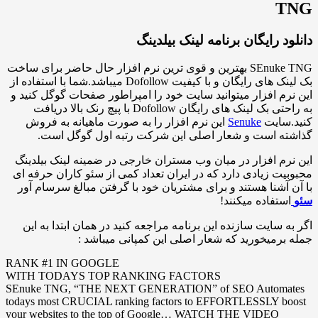
 رایگان برنامه لینک بیلدینگ
SEnuke TNG بهترین و قوی ترین نرم افزار حال حاضر برای ساخت
بک لینک های رایگان و با کیفیت Dofollow میباشد.شما با استفاده از
 افزار میتوانید سایت خود را امپراطور صفحات گوگل کنید و
به راحتی بک لینک های رایگان Dofollow با پیچ رنک بالا دریافت
ایت
Senuke
این نرم افزار را به صورت ماهیانه به فروش
 است و شعار اصلی این شرکت رتبه اول گوگل است.
 افزار در میان وب مستران خارجی در ضمینه لینک بیلدینگ
 زیادی دارد که در ایران تعداد کمی از سئو کاران حرفه ای
شنا هستند و برای مشتریان خود با گرفتن مبالغ سرسام آور
فاده میکنند!
سایت سازنده این برنامه مراجعه کنید در همان ابتدا به این
میخورید که شعار اصلی این کمپانی میباشد :
RANK #1 IN GOOGLE
WITH TODAYS TOP RANKING FACTORS
SEnuke TNG, “THE NEXT GENERATION” of SEO Auto
todays most CRUCIAL ranking factors to EFFORTLESSLY 
your websites to the top of Google… WATCH THE VIDEO