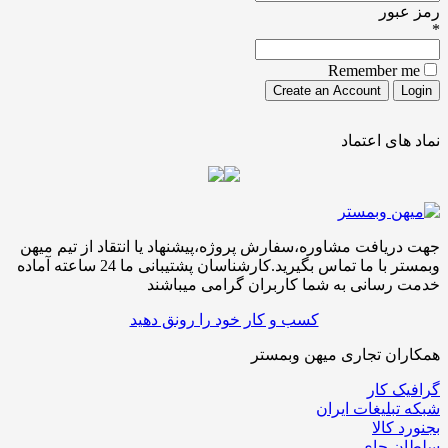
ور
Remember
ی اعتماد
افت مشاوره،سفارش پروژه،پیشنهاد یا انتقاد از تیم میهن
وبمستر با ما تماس بگیرید.کارشناسان پشتیبانی ما 24 ساعته آماده
سانی به شما کاربران گرامی میباشند
کسب و کار خود را رونق دهید
ن تجاری میهن وبمستر
کار
لیغات ایران
الا
چای