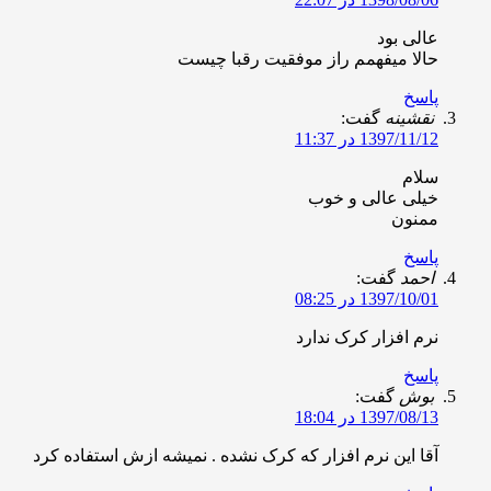
الی بود
الا میفهمم راز موفقیت رقبا چیست
اسخ
قشینه
گفت:
1397/11/ در 11:37
لام
یلی عالی و خوب
منون
اسخ
حمد
گفت:
1397/10/ در 08:25
رم افزار کرک ندارد
اسخ
وش
گفت:
1397/08/ در 18:04
قا این نرم افزار که کرک نشده . نمیشه ازش استفاده کرد