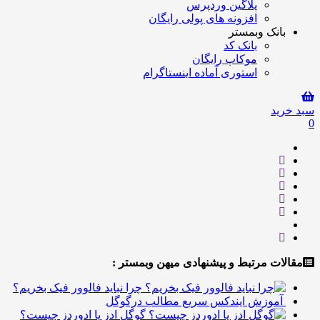
پلاگین وردپرس
افزونه های پولی رایگان
انک وبمستر
بانک کد
موکاپ رایگان
استوری آماده اینستاگرام
ید
ت مرتبط و پیشنهادی میهن وبمستر :
چرا نباید فالوور فیک بخریم؟
موزش ایندکس سریع مطالب درگوگل
گوگل ادز یا ادوردز چیست؟