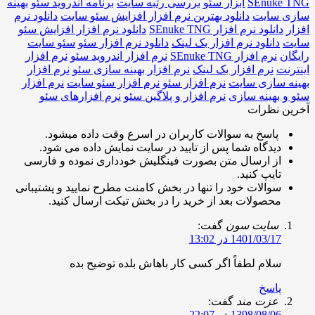
SEnu
ابزار سئو
بررسی رتبه سایت
برنامه اندروید سئو
بهینه
سایت
دانلود بهترین نرم افزار افزایش سئو سایت
دانلود نرم
لود نرم افزار SEnuke TNG
دانلود نرم افزار افزایش سئو
انلود نرم افزار بک لینک
دانلود نرم افزار سئو
سئو سایت
نرم افزار SEnuke TNG
نرم افزار اندروید سئو
نرم افزار
نرم افزار بک لینک
نرم افزار بهینه سازی سئو
نرم افزار
سازی سایت
نرم افزار سئو
نرم افزار سئو سایت
نرم افزار
هینه سازی
نرم افزار و پلاگین سئو
نرم افزارهای سئو
نظرات
اسخ به سوالات کاربران در اسرع وقت داده میشود.
یدگاه شما پس از تایید در سایت نمایش داده می شود.
ز ارسال متن بصورت فینگلیش خودداری نموده و فارسی
ایپ کنید.
والات خود را تنها در بخش کامنت مطرح نمایید و پشتیبانی
حصولات بعد از خرید را در بخش تیکت ارسال کنید.
ایت سون
گفت:
1401/03/ در 13:02
لام لطفاً اگر کسی کار باهاش بلده توضیح بده
اسخ
زت مند
گفت:
1398/08/ در 22:07