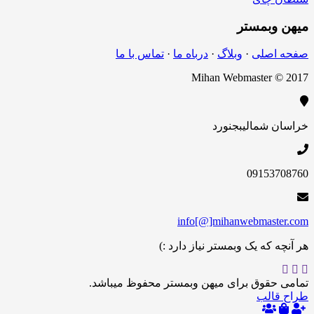
بمستر
اصلی
·
وبلاگ
·
درباه ما
·
تماس با ما
Mihan Webmaster 
 شمالی
بجنورد
09153
info[@]mihanwebmas
 که یک وبمستر نیاز دارد :)
حقوق برای میهن وبمستر محفوظ میباشد.
الب