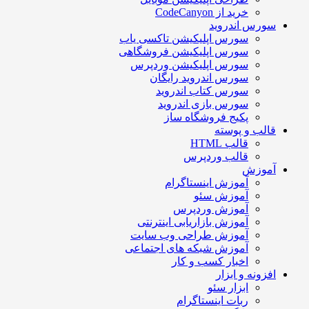
خرید از CodeCanyon
ورس اندروید
سورس اپلیکیشن تاکسی یاب
سورس اپلیکیشن فروشگاهی
سورس اپلیکیشن وردپرس
سورس اندروید رایگان
سورس کتاب اندروید
سورس بازی اندروید
پکیج فروشگاه ساز
الب و پوسته
قالب HTML
قالب وردپرس
موزش
آموزش اینستاگرام
آموزش سئو
آموزش وردپرس
آموزش بازاریابی اینترنتی
آموزش طراحی وب سایت
آموزش شبکه های اجتماعی
اخبار کسب و کار
فزونه و ابزار
ابزار سئو
ربات اینستاگرام