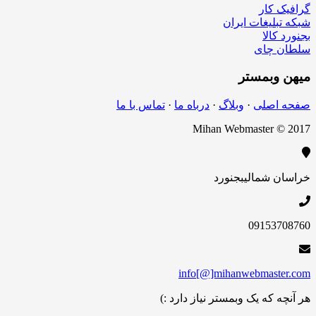
کار
لیغات ایران
الا
چای
بمستر
اصلی
·
وبلاگ
·
درباه ما
·
تماس با ما
Mihan Webmaster 
 شمالی
بجنورد
09153
info[@]mihanwebmas
 که یک وبمستر نیاز دارد :)