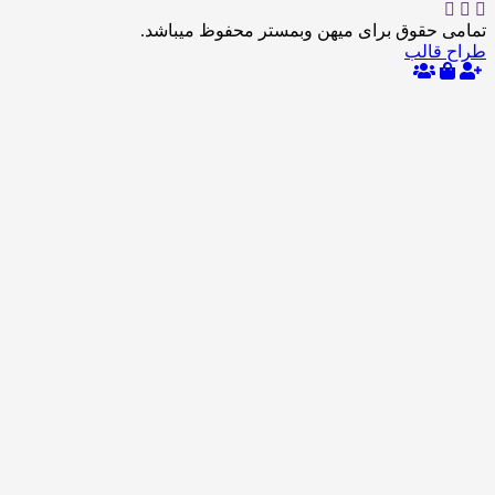
حقوق برای میهن وبمستر محفوظ میباشد.
الب