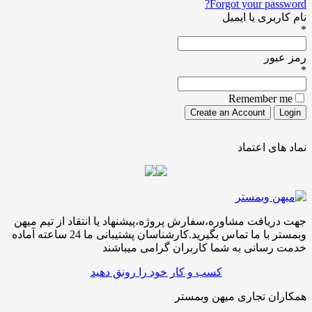
Forgot your pa
ری یا ایمیل
ور
Remember
ی اعتماد
افت مشاوره،سفارش پروژه،پیشنهاد یا انتقاد از تیم میهن
وبمستر با ما تماس بگیرید.کارشناسان پشتیبانی ما 24 ساعته آماده
سانی به شما کاربران گرامی میباشند
کسب و کار خود را رونق دهید
ن تجاری میهن وبمستر