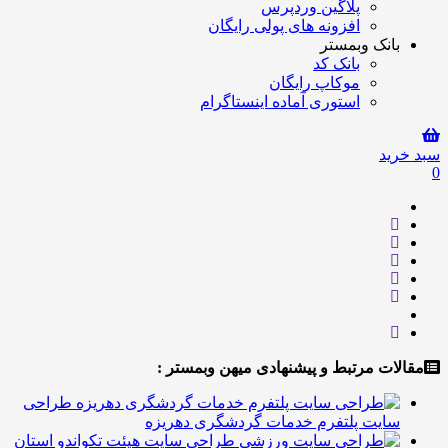
پلاگین وردپرس
افزونه های پولی رایگان
انک وبمستر
بانک کد
موکاپ رایگان
استوری آماده اینستاگرام
ید
ت مرتبط و پیشنهادی میهن وبمستر :
طراحی
ایت پلتفرم خدمات گردشگری دهریزه
طراحی سایت هیئت تکواندو استان