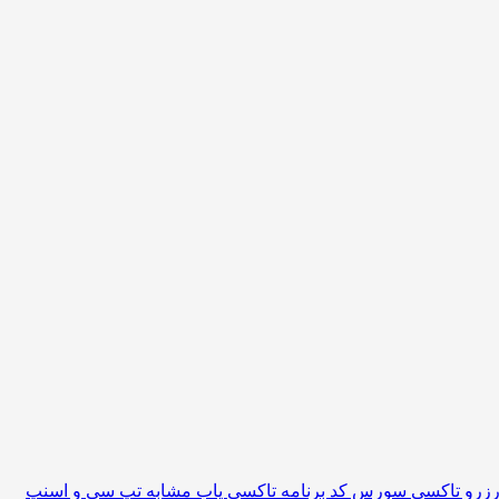
سورس کد برنامه تاکسی یاب مشابه تپ سی و اسنپ