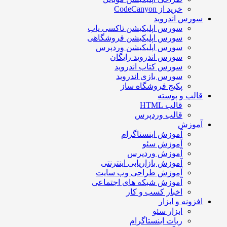
خرید از CodeCanyon
سورس اندروید
سورس اپلیکیشن تاکسی یاب
سورس اپلیکیشن فروشگاهی
سورس اپلیکیشن وردپرس
سورس اندروید رایگان
سورس کتاب اندروید
سورس بازی اندروید
پکیج فروشگاه ساز
قالب و پوسته
قالب HTML
قالب وردپرس
آموزش
آموزش اینستاگرام
آموزش سئو
آموزش وردپرس
آموزش بازاریابی اینترنتی
آموزش طراحی وب سایت
آموزش شبکه های اجتماعی
اخبار کسب و کار
افزونه و ابزار
ابزار سئو
ربات اینستاگرام