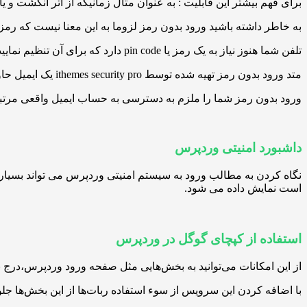
برای فهم بیشتر این قابلیت : به عنوان مثال زمانیکه از اثر انگشت و 
به خاطر داشته باشید ورود بدون رمز لزوما به این معنا نیست که رم
تلفن شما هنوز نیاز به یک رمز یا pin code دارد که برای آن تنظیم نمایید.اما هر زمان می خواهید از تلفن خود استفاده نمایید نیازی به وارد کردن آن نیست.
متد ورود بدون رمز تهیه شده توسط ithemes security pro یک ایمیل حاوی یک “لینک جادویی” برای شما ارسال می کند، لینکی که از طریق آن و با کلیک یک دکمه وارد سایت وردپرسی خود می شوید.
ورود بدون رمز شما را ملزم به دسترسی به حساب ایمیل واقعی مرتبط ب
داشبورد امنیتی وردپرس
است نمایش داده می شود.
استفاده از کپچای گوگل در وردپرس
از این امکانات می‌توانید به بخش‌هایی مثل صفحه ورود وردپرس،درج 
با اضافه کردن این سرویس از سوء استفاده ربات‌ها از این بخش‌ها جل