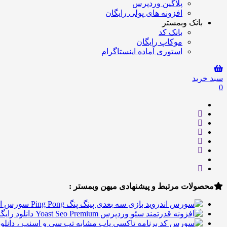
پلاگین وردپرس
افزونه های پولی رایگان
بانک وبمستر
بانک کد
موکاپ رایگان
استوری آماده اینستاگرام
سبد خرید
0
محصولات مرتبط و پیشنهادی میهن وبمستر :
سورس اندرو
دانلود رایگان افزو