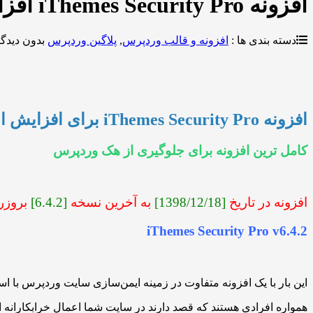
افزونه iThemes Security Pro افزایش امنیت وردپرس نسخه ۶.۴.۲
دسته بندی ها :
افزونه و قالب وردپرس
,
پلاگین وردپرس
بدون دیدگا
افزونه iThemes Security Pro برای افزایش امنیت وردپرس
کامل ترین افزونه برای جلوگیری از هک وردپرس
افزونه در تاریخ
[1398/12/18]
به آخرین نسخه
[6.4.2]
بروزر
iThemes Security Pro v6.4.2
این بار با یک افزونه متفاوت در زمینه ایمن‌سازی سایت وردپرس با ا
همواره افرادی هستند که قصد دارند در سایت شما اعمال خرابکارانه ای 