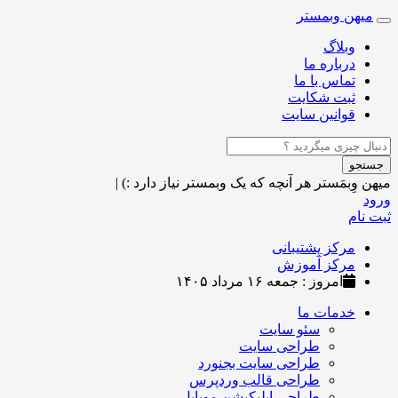
میهن وبمستر
Toggle
navigation
وبلاگ
درباره ما
تماس با ما
ثبت شکایت
قوانین سایت
جستجو
میهن وِبمَستر
هر آنچه که یک وبمستر نیاز دارد :)
|
ورود
ثبت نام
مرکز پشتیبانی
مرکز آموزش
امروز : جمعه ۱۶ مرداد ۱۴۰۵
خدمات ما
سئو سایت
طراحی سایت
طراحی سایت بجنورد
طراحی قالب وردپرس
طراحی اپلیکیشن موبایل