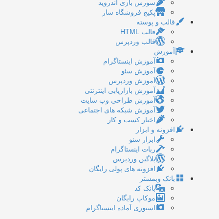
سورس بازی اندروید
پکیج فروشگاه ساز
قالب و پوسته
قالب HTML
قالب وردپرس
آموزش
آموزش اینستاگرام
آموزش سئو
آموزش وردپرس
آموزش بازاریابی اینترنتی
آموزش طراحی وب سایت
آموزش شبکه های اجتماعی
اخبار کسب و کار
افزونه و ابزار
ابزار سئو
ربات اینستاگرام
پلاگین وردپرس
افزونه های پولی رایگان
بانک وبمستر
بانک کد
موکاپ رایگان
استوری آماده اینستاگرام