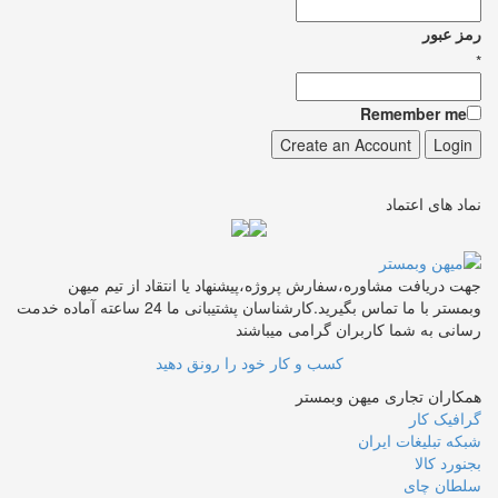
رمز عبور
*
Remember me
نماد های اعتماد
جهت دریافت مشاوره،سفارش پروژه،پیشنهاد یا انتقاد از تیم میهن
وبمستر با ما تماس بگیرید.کارشناسان پشتیبانی ما 24 ساعته آماده خدمت
رسانی به شما کاربران گرامی میباشند
کسب و کار خود را رونق دهید
همکاران تجاری میهن وبمستر
گرافیک کار
شبکه تبلیغات ایران
بجنورد کالا
سلطان چای