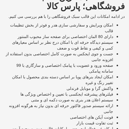
فروشگاهی؛ پارس کالا
در ادامه امکانات این قالب سبک فروشگاهی را با هم بررسی می کنیم.
امکان ویرایش و سفارشی سازی هدر و فوتر از بخش تنظیمات
قالب
دارای 80 المان اختصاصی برای صفحه ساز محبوب المنتور
سیستم دیدگاه حرفه ای با امکان درج نظر بر اساس معیارهای
کمی و کیفی و نقاط قوت و ضعف
جست و جوی ایجکس به صورت کامل اختصاصی بدون استفاده از
افزونه جانبی
صفحه ورود و عضویت با پیامک اختصاصی و سازگاری با 99
سامانه پیامکی
امکان ایجاد بنرهای پویا بر اساس دسته بندی محصول با امکان
تغییر رنگ و غیره
واکنش گرا و موبایل فرندلی
فیلترهای پیشرفته ایجکسی با تعیین و اختصاص ویژگی ها
سیستم اعلان هدر بنری به صورت دکمه ای و متنی
ارائه سیستم صدور فاکتور حرفه ای بدون نیاز به هرگونه افزونه
جانبی
فونت آیکن های اختصاصی
ثبت تفاوت قیمت بازار
امکان غیر فعالسازی بعضی امکانات قالب بدون به وجود آمدن