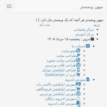
میهن وبمستر
Toggle
gation
میهن وِبمَستر
هر آنچه که یک وبمستر نیاز دارد :)
|
ورود
ثبت نام
مرکز پشتیبانی
مرکز آموزش
امروز : پنجشنبه ۱۵ مرداد ۱۴۰۵
خدمات ما
سئو سایت
طراحی سایت
طراحی سایت بجنورد
طراحی قالب وردپرس
طراحی اپلیکیشن موبایل
خرید از CodeCanyon
سورس اندروید
سورس اپلیکیشن تاکسی یاب
سورس اپلیکیشن فروشگاهی
سورس اپلیکیشن وردپرس
سورس اندروید رایگان
سورس کتاب اندروید