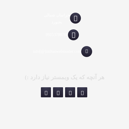
خراسان شمالی
بجنورد
09153708760
info[@]mihanwebmaster.com
هر آنچه که یک وبمستر نیاز دارد :)