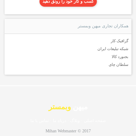
کسب و کار خود را رونق دهید
همکاران تجاری میهن وبمستر
گرافیک کار
شبکه تبلیغات ایران
بجنورد کالا
سلطان چای
میهن
وبمستر
صفحه اصلی
·
وبلاگ
·
درباه ما
·
تماس با ما
Mihan Webmaster © 2017