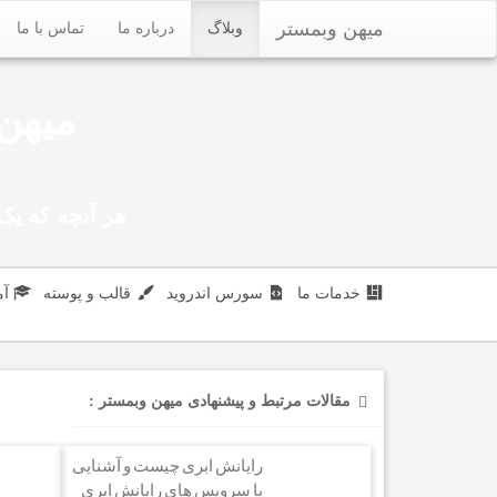
میهن وبمستر
وبلاگ
درباره ما
تماس با ما
میهن 
هر آنچه که یک 
خدمات ما
سورس اندروید
قالب و پوسته
آ
مقالات مرتبط و پیشنهادی میهن وبمستر :
رایانش ابری چیست و آشنایی
با سرویس های رایانش ابری