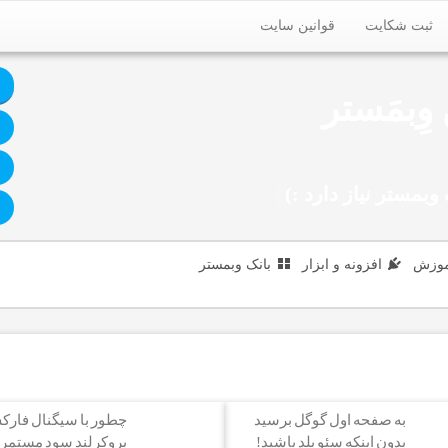
ثبت شکایت
قوانین سایت
وِبمَستر
وبمستر نیاز دارد :)
|
موزش
افزونه و ابزار
بانک وبمستر
به صفحه اول گوگل برسید
چطور با سیگنال فار
بدون اینکه سئو بلد باشید!
بروکرلند سود مستمر