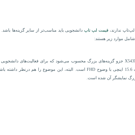
لپ‌تاپ ندارند،
قیمت لپ تاپ
دانشجویی باید مناسب‌تر از سایر گزینه‌ها باشد.
شامل موارد زیر هستند:
لپ تاپ ۱۵ اینچی ایسوس VIVOBOOK مکس مدل X543MA جزو گزینه‌های بزرگ محسوب می‌شود که برای فعالیت‌های دانشجو
مناسب عمل می‌کند. این گزینه شامل یک نمایشگر مات 15.6 اینچی با وضوح FHD است. البته، این موضوع را هم درنظر دا
زرگ نمایشگر آن شده است.