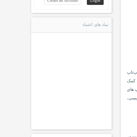
نماد های اعتماد
پ‌تاپ
د کمک
پ های
یسی،‌
یت در