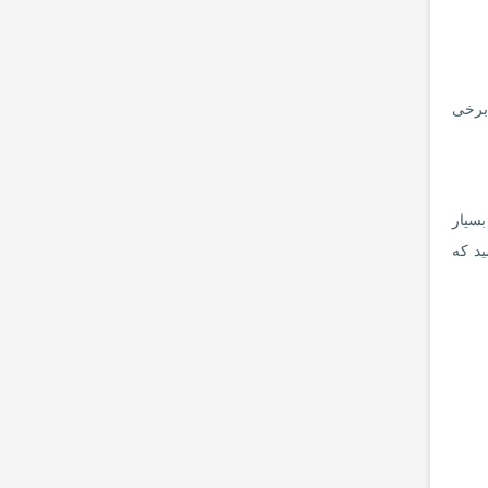
 برخی
یی بسیار
شته باشید که