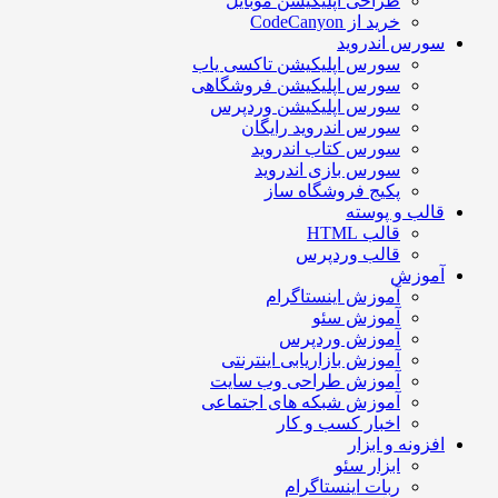
طراحی اپلیکیشن موبایل
خرید از CodeCanyon
سورس اندروید
سورس اپلیکیشن تاکسی یاب
سورس اپلیکیشن فروشگاهی
سورس اپلیکیشن وردپرس
سورس اندروید رایگان
سورس کتاب اندروید
سورس بازی اندروید
پکیج فروشگاه ساز
قالب و پوسته
قالب HTML
قالب وردپرس
آموزش
آموزش اینستاگرام
آموزش سئو
آموزش وردپرس
آموزش بازاریابی اینترنتی
آموزش طراحی وب سایت
آموزش شبکه های اجتماعی
اخبار کسب و کار
افزونه و ابزار
ابزار سئو
ربات اینستاگرام