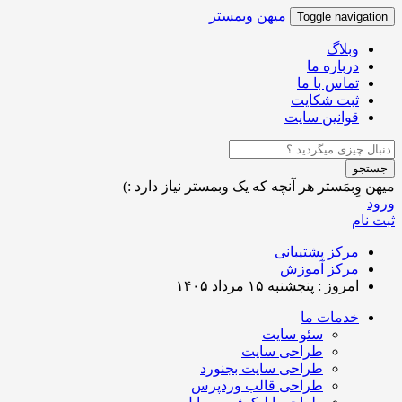
میهن وبمستر
Toggle navigation
وبلاگ
درباره ما
تماس با ما
ثبت شکایت
قوانین سایت
جستجو
میهن وِبمَستر
هر آنچه که یک وبمستر نیاز دارد :)
|
ورود
ثبت نام
مرکز پشتیبانی
مرکز آموزش
امروز : پنجشنبه ۱۵ مرداد ۱۴۰۵
خدمات ما
سئو سایت
طراحی سایت
طراحی سایت بجنورد
طراحی قالب وردپرس