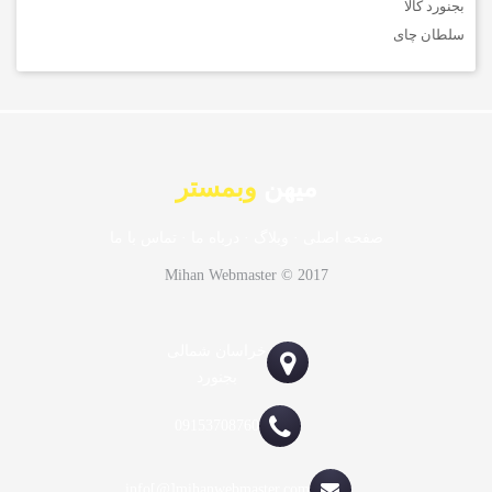
بجنورد کالا
سلطان چای
میهن
وبمستر
صفحه اصلی
·
وبلاگ
·
درباه ما
·
تماس با ما
Mihan Webmaster © 2017
خراسان شمالی
بجنورد
09153708760
info[@]mihanwebmaster.com