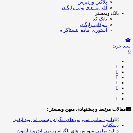
پلاگین وردپرس
افزونه های پولی رایگان
انک وبمستر
بانک کد
موکاپ رایگان
استوری آماده اینستاگرام
ید
ت مرتبط و پیشنهادی میهن وبمستر :
انلود تمامی سورس های تلگرام رسمی اندروید آیفون