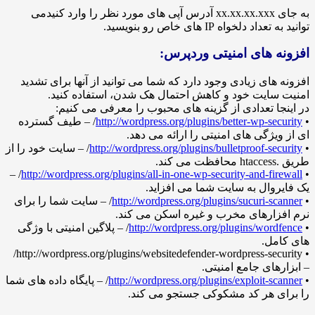
به جای xx.xx.xx.xxx آدرس آپی های مورد نظر را وارد کنیدمی
 دلخواه IP های خاص رو بنویسید.
 های امنیتی وردپرس:
های زیادی وجود دارد که شما می توانید از آنها برای تشدید
ایت خود و کاهش احتمال هک شدن، استفاده کنید.
ا تعدادی از گزینه های محبوب را معرفی می کنیم:
http://wordpress.org/plugins/better-wp-se
/ – طیف گسترده
یژگی های امنیتی را ارائه می دهد.
http://wordpress.org/plugins/bulletproof-se
/ – سایت خود را از
.
/ –
http://wordpress.org/plugins/all-in-one-wp-security-and-fi
وال به سایت شما می افزاید.
http://wordpress.org/plugins/sucuri-s
/ – سایت شما را برای
ارهای مخرب و غیره اسکن می کند.
http://wordpress.org/plugins/wor
/ – پلاگین امنیتی با وژگی
مل.
• http://wordpress.org/plugins/websitedefender-wordpress-security/
های جامع امنیتی.
http://wordpress.org/plugins/exploit-s
/ – پایگاه داده های شما
ی هر کد مشکوکی جستجو می کند.