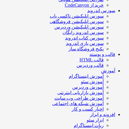
خرید از CodeCanyon
ورس اندروید
سورس اپلیکیشن تاکسی یاب
سورس اپلیکیشن فروشگاهی
سورس اپلیکیشن وردپرس
سورس اندروید رایگان
سورس کتاب اندروید
سورس بازی اندروید
پکیج فروشگاه ساز
الب و پوسته
قالب HTML
قالب وردپرس
موزش
آموزش اینستاگرام
آموزش سئو
آموزش وردپرس
آموزش بازاریابی اینترنتی
آموزش طراحی وب سایت
آموزش شبکه های اجتماعی
اخبار کسب و کار
فزونه و ابزار
ابزار سئو
ربات اینستاگرام