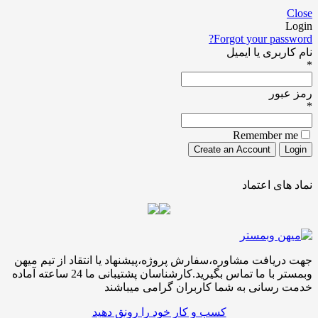
Forgot your pa
ری یا ایمیل
ور
Remember
ی اعتماد
افت مشاوره،سفارش پروژه،پیشنهاد یا انتقاد از تیم میهن
وبمستر با ما تماس بگیرید.کارشناسان پشتیبانی ما 24 ساعته آماده
سانی به شما کاربران گرامی میباشند
کسب و کار خود را رونق دهید