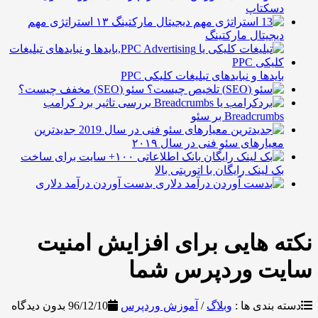
سکتاپ
۱۳ استراتژی مهم
یجیتال مارکتینگ
ایدها و نبایدهای تبلیغات کلیکی PPC
سئو (SEO) مخفف چیست؟
بررسی تاثیر برد کرامب
Breadcrum بر سئو
جدیدترین
عیارهای سئو فنی در سال ۲۰۱۹
بانک اطلاعاتی ۱۰۰+ سایت برای ساخت
ک لینک رایگان با اتوریتی بالا
بدست آوردن درآمد دلاری
 هایی برای افزایش امنیت
ت وردپرس شما
بندی ها :
وبلاگ
/
آموزش وردپرس
96/12/10
بدون دیدگاه