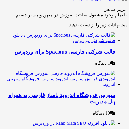
انعی
م وجود مشغول ساخت آموزش در میهن وبمستر هستم.
ات زیر را از دست ندهید
لب شرکتی فارسی Spacious برای وردپرس
1 دیدگاه
ورس فروشگاه اندروید پاساژ فارسی به همراه
نل مدیریت
19 دیدگاه