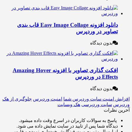
دانلود افزونه Easy Image Collage قاب بندی
صاویر در وردپرس
بدون دیدگاه
افکت گذاری تصاویر با افزونه Amazing Hover
Effec در وردپرس
بدون دیدگاه
 امنیت سایت وردپرس شما
امنیت وردپرس
جلوگیری از هک
س
سایت وردپرسی
هک وبسایت
نظرات
اسخ به سوالات کاربران در اسرع وقت داده میشود.
یدگاه شما پس از تایید در سایت نمایش داده می شود.
ز ارسال متن بصورت فینگلیش خودداری نموده و فارسی