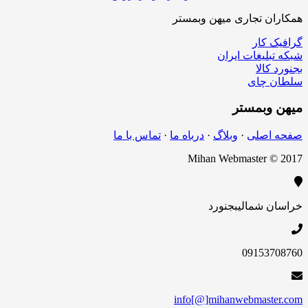
ن تجاری میهن وبمستر
کار
لیغات ایران
الا
چای
بمستر
اصلی
·
وبلاگ
·
درباه ما
·
تماس با ما
Mihan Webmaster 
 شمالی
بجنورد
09153
info[@]mihanwebmas