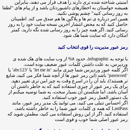
شناخته شده تری دارند را هدف قرار می دهند، بنابراین
واستان به اخطارهای داشبوردتان باشد و از پیام های “لطفا
رسانی کنید” چشم پوشی نکنید.
ر درباره ی تم ها و پلاگین ها هم صدق می کند. اطمینان
ید که به محض انتشار آخرین نسخه سایت خود را به روز
نید. اگر همه چیز را به روز رسانی شده نگه دارید، کمتر
دارد که سایت شما هک شود.
ر مدیریت را قوی انتخاب کنید
با توجه به infographic، حدود ۸% از وب سایت های هک شده ی
، به علت داشتن کلمات عبور ضعیف بوده است.
اگر کلمه عبور وردپرس شما چیزی مانند ‘let me in’ یا ‘abc123’ یا
‘password’ باشد (این رمز عبور ها از آنچه شما فکر می کنید، شایع
د!)، باید آن را در اسرع وقت به چیز امن تری تغییر دهید.
 رمز عبور از چیزی استفاده کنید که به خاطر داشتن آن
شد، اما شکستن آن بسیار سخت، به شما توصیه میکنم از
ر العمل رمز عبور خوب استفاده کنید.
اس تنبلی می کنید، می توانید یک مدیر رمز عبور، مانند
LastPass که همه ی کلمات عبور شما را به خاطر داشته باشد،
 کنید. اگر از این روش استفاده می کنید، مطمئن شوید که
ور اصلی شما خوب و قوی است