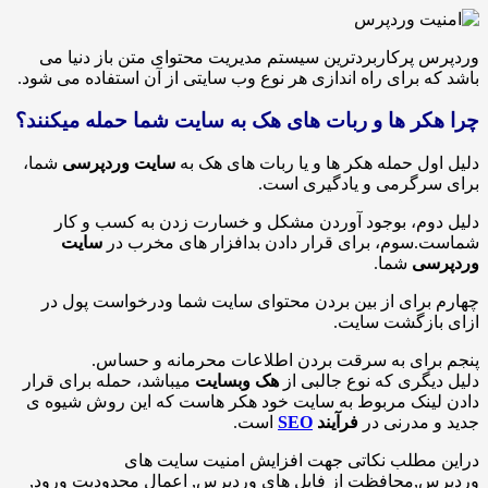
پرکاربردترین سیستم مدیریت محتوای متن باز دنیا می
 برای راه اندازی هر نوع وب سایتی از آن استفاده می شود.
ر ها و ربات های هک به سایت شما حمله میکنند؟
ل حمله هکر ها و یا ربات های هک به
سایت وردپرسی
شما،
رگرمی و یادگیری است.
وم، بوجود آوردن مشکل و خسارت زدن به کسب و کار
سوم، برای قرار دادن بدافزار های مخرب در
سایت
ی
شما.
رای از بین بردن محتوای سایت شما ودرخواست پول در
ازگشت سایت.
رای به سرقت بردن اطلاعات محرمانه و حساس.
گری که نوع جالبی از
هک وبسایت
میباشد، حمله برای قرار
ینک مربوط به سایت خود هکر هاست که این روش شیوه ی
مدرنی در
فرآیند
SEO
است.
مطلب نکاتی جهت افزایش امنیت سایت های
,محافظت از فایل های وردپرس, اعمال محدودیت ورود,