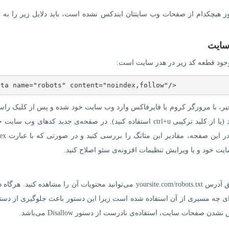
ز هیچکدام از صفحات وب سایتتان ایندکس نشده است، باید دلایل زیر را به 
جود قطعه کد زیر در هدر سایت است:
eta name="robots" content="noindex,follow"/>
ا خیر، با مرورگر کروم یا فایرفاکس وارد وب سایت خود شده و پس از کلیک را
روی صفحه، بر روی گزینه‌ی View page source کلیک کنید (یا از کلید ترکیبی ctrl+u استفاده کنید). در صفحه‌ی جدید کدهای وب
مشاهده می‌کنید که می‌توانید با ج
یت خود و یا ویرایش تنظیمات افزونه‌ی سئو اصلاح کنید.
فایل robots.txt در ریشه‌ی وب سایت قرار دارد و از طریق آدرس yoursite.com/robots.txt می‌توانید محتویات آن را مشاهده کنید
دقت کنید که برای چه مسیری از آن استفاده شده است زیرا این دستور باعث جلوگیری از د
فحات سایت، استفاده‌ی نادرست از دستور Disallow می‌باشد.