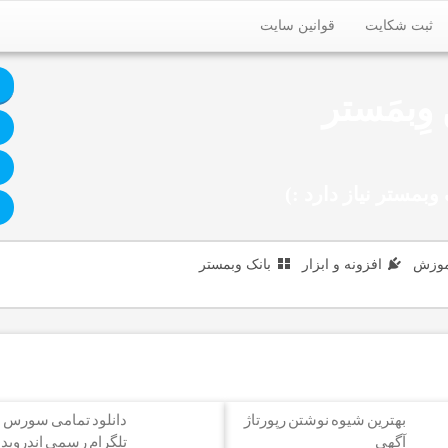
ثبت شکایت
قوانین سایت
وِبمَستر
وبمستر نیاز دارد :)
|
موزش
افزونه و ابزار
بانک وبمستر
بهترین شیوه نوشتن رپورتاژ
دانلود تمامی سورس 
آگهی
تلگرام رسمی اندروید 