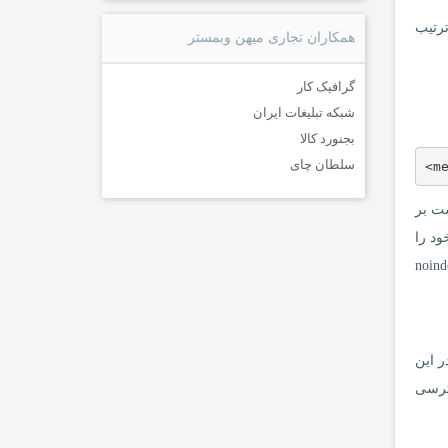
ترتیب
همکاران تجاری میهن وبمستر
گرافیک کار
شبکه تبلیغات ایران
بجنورد کالا
سلطان چای
<m
ست بر
 سایت خود را
ستجوی عبارت robots در این صفحه، مقادیر این متاتگ را بررسی کنید و در صورتی که با عبارت noindex
. هرگاه در این
سترسی