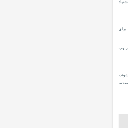
ه پیشنهاد
. برای
 در وب
شوند،
Ctr یا همان View source گرفتن از صفحه،