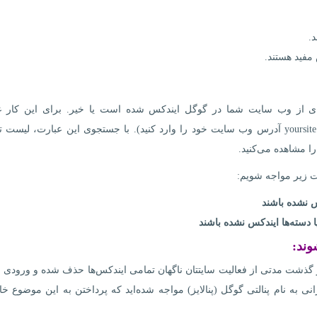
.
فید هستند.
ه‌ای از وب سایت شما در گوگل ایندکس شده است یا خیر. برای این کار ع
site:yoursite.com را در گوگل جستجو کنید (به جای yoursite.com آدرس وب سایت خود را وارد کنید). با جستجوی این عبارت، ل
 مشاهده می‌کنید.
 زیر مواجه شویم:
نشده باشند
دسته‌ها ایندکس نشده باشند
وند:
 گذشت مدتی از فعالیت سایتتان ناگهان تمامی ایندکس‌ها حذف شده و ورودی
 به نام پنالتی گوگل (پنالایز) مواجه شده‌اید که پرداختن به این موضوع خا