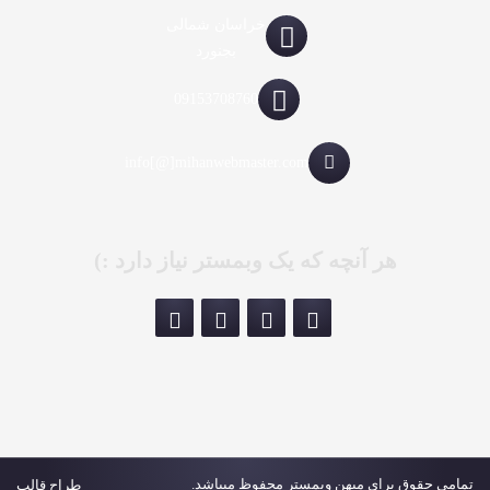
خراسان شمالی
بجنورد
09153708760
info[@]mihanwebmaster.com
هر آنچه که یک وبمستر نیاز دارد :)
تمامی حقوق برای میهن وبمستر محفوظ میباشد.
طراح قالب