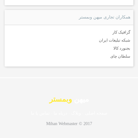
همکاران تجاری میهن وبمستر
گرافیک کار
شبکه تبلیغات ایران
بجنورد کالا
سلطان چای
میهن
وبمستر
صفحه اصلی
·
وبلاگ
·
درباه ما
·
تماس با ما
Mihan Webmaster © 2017