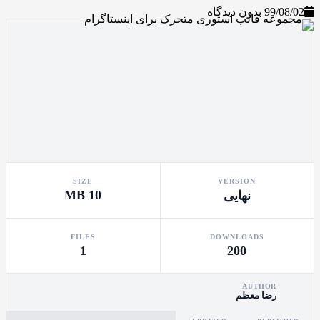
99/
بدون دیدگاه
VERSION
SIZE
10 MB
نهایی
FILES
DOWNLOADS
1
200
AUTHOR
رضا معظم