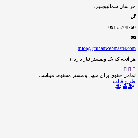
 شمالی
بجنورد
09153
info[@]mihanwebmas
 که یک وبمستر نیاز دارد :)
حقوق برای میهن وبمستر محفوظ میباشد.
الب