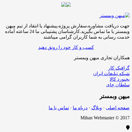
افت مشاوره،سفارش پروژه،پیشنهاد یا انتقاد از تیم میهن
وبمستر با ما تماس بگیرید.کارشناسان پشتیبانی ما 24 ساعته آماده
سانی به شما کاربران گرامی میباشند
کسب و کار خود را رونق دهید
ن تجاری میهن وبمستر
کار
لیغات ایران
الا
چای
بمستر
اصلی
·
وبلاگ
·
درباه ما
·
تماس با ما
Mihan Webmaster 