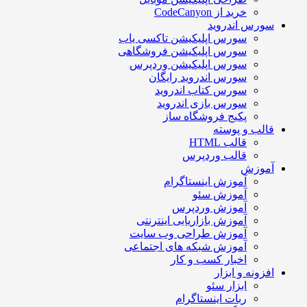
خرید از CodeCanyon
ورس اندروید
سورس اپلیکیشن تاکسی یاب
سورس اپلیکیشن فروشگاهی
سورس اپلیکیشن وردپرس
سورس اندروید رایگان
سورس کتاب اندروید
سورس بازی اندروید
پکیج فروشگاه ساز
الب و پوسته
قالب HTML
قالب وردپرس
موزش
آموزش اینستاگرام
آموزش سئو
آموزش وردپرس
آموزش بازاریابی اینترنتی
آموزش طراحی وب سایت
آموزش شبکه های اجتماعی
اخبار کسب و کار
فزونه و ابزار
ابزار سئو
ربات اینستاگرام