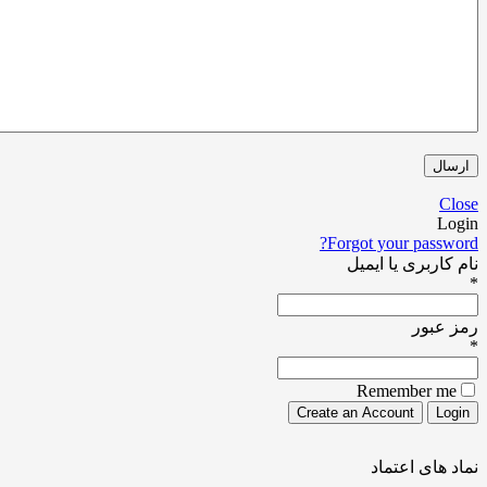
Forgot your pa
ری یا ایمیل
ور
Remember
ی اعتماد