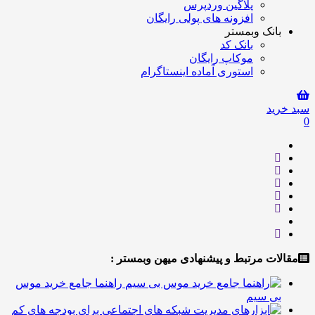
پلاگین وردپرس
افزونه های پولی رایگان
انک وبمستر
بانک کد
موکاپ رایگان
استوری آماده اینستاگرام
ید
ت مرتبط و پیشنهادی میهن وبمستر :
راهنما جامع خرید موس
ی سیم