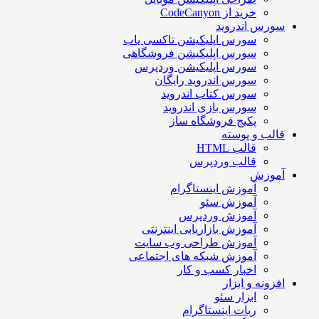
خرید از CodeCanyon
ورس اندروید
سورس اپلیکیشن تاکسی یاب
سورس اپلیکیشن فروشگاهی
سورس اپلیکیشن وردپرس
سورس اندروید رایگان
سورس کتاب اندروید
سورس بازی اندروید
پکیج فروشگاه ساز
الب و پوسته
قالب HTML
قالب وردپرس
موزش
آموزش اینستاگرام
آموزش سئو
آموزش وردپرس
آموزش بازاریابی اینترنتی
آموزش طراحی وب سایت
آموزش شبکه های اجتماعی
اخبار کسب و کار
فزونه و ابزار
ابزار سئو
ربات اینستاگرام