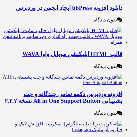
لود افزونه bbPress ایجاد انجمن در وردپرس
بدون دیدگاه
 HTML اپلیکیشن موبایل واوا WAVA
بدون دیدگاه
فزونه وردپرس دکمه تماس چندگانه و چت
بانی All in One Support Button نسخه ۲.۲.۷
بدون دیدگاه