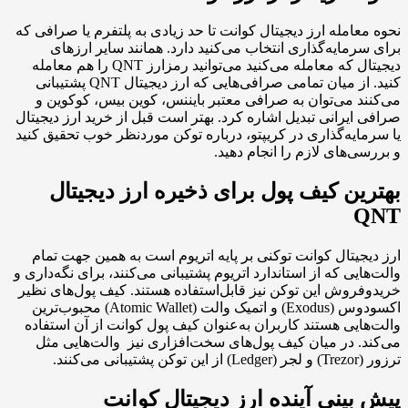
امله ارز دیجیتال کوانت تا حد زیادی به پلتفرم یا صرافی که
مایه‌گذاری انتخاب می‌کنید دارد. همانند سایر ارزهای
دیجیتال که معامله می‌کنید می‌توانید رمزارز QNT را هم معامله
کنید. از میان تمامی صرافی‌هایی که ارز دیجیتال QNT پشتیبانی
 می‌توان به صرافی معتبر بایننس، کوین بیس، کوکوین و
یرانی تبدیل اشاره کرد. بهتر است قبل از خرید ارز دیجیتال
یه‌گذاری در کریپتو، درباره توکن موردنظر خوب تحقیق کنید
‌های لازم را انجام دهید.
ن کیف پول برای ذخیره ارز دیجیتال
یتال کوانت توکنی بر پایه اتریوم است به همین جهت تمام
یی که از استاندارد اتریوم پشتیبانی می‌کنند، برای نگه‌داری و
وش این توکن نیز قابل‌استفاده هستند. کیف پول‌های نظیر
اکسودوس (Exodus) و اتمیک والت (Atomic Wallet) محبوب‌ترین
یی هستند کاربران به‌عنوان کیف پول کوانت از آن استفاده
 در میان کیف پول‌های سخت‌افزاری نیز والت‌هایی مثل
.
ینی آینده ارز دیجیتال کوانت