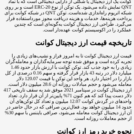
ک ارز دیجیتال یا شکلی از دارایی دیجیتالی است که با نماد
QNT نمایش داده می‌شود. یک توکن از نوع ERC-20 است و بر روی
شبکه اتریوم راه‌اندازی شده‌است. توکن QNT در شبکه کوانت برای
هزینه‌ها، خدمات و هزینه دریافت مجوز مورداستفاده قرار
. طراحی ارز دیجیتال کوانت به‌گونه‌ای است که چندین
را در اکوسیستم کوانت عهده‌دار است.
چه قیمت ارز دیجیتال کوانت
ز دیجیتال کوانت تا به امروز فراز و نشیب‌های زیادی را
رده است و موفق شده توجه سرمایه‌گذاران و معامله‌گران
زیادی را به خود جذب کند. توکن کوانت با ارزش بازار حدود 1.46
میلیارد دلار در رتبه 43 بازار قرار گرفته و سهم 0.16 درصدی از کل
بازار را در اختیار دارد. هر واحد این توکن با قیمت 120.07 دلار
معامله می‌شود و حجم مبادلات روزانه آن 28.6 میلیون دلار است.
ارز دیجیتال کوانت در سپتامبر 2021 موفق شد به سقف تاریخی 417
دلار دست پیدا کند که هم کنون 71% پایین‌تر از آن قرار دارد. تعداد
واحدهای در گردش کوانت 12.07 میلیون و تعداد کل توکن‌های آن
حدود 14 میلیون خواهد بود. فعال‌ترین صرافی که در حال حاضر در
آن ارز دیجیتال کوانت معامله می‌شود، صرافی بایننس با سهم 30%
معاملات روزانه است.
خرید رمز ارز کوانت