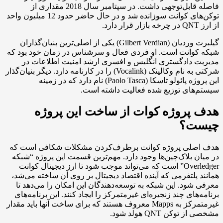
فاصله قابل‌توجهی داشت. در سپتامبر سال 2018 مقداری از
توکن‌های کوانت سوزانده شد و در حال حاضر حدود 12 میلیون واحد
گیلبرت وردیان (Gilbert Verdian) یکی از اصلی‌ترین بنیان‌گذاران
وانت است. او فردی فعال و سرشناس در زمان خود بود که
 دادگستری انگلیس و افسری ارشد امنیت اطلاعات در
شرکتی به نام وکالینک (Vocalink) را در کارنامه دارد. دیگر بنیان‌گذار
این پروژه پائولو تاسکا (Paolo Tasca) نام دارد که در زمینه
های توزیع شده فعالیت داشته است.
پروژه کوات از ساخت این پروژه
ت؟
لی پروژه کوانت برطرف‌کردن مشکلات شکافی است که
 بلاک‌چین‌ها وجود دارد. مهم‌ترین قسمت این پروژه “شبکه
Overledger” است که می‌تواند موجب شود تا ارز دیجیتال کوانت
پلتفرمی که آینده اقتصاد دیجیتال بر روی آن ساخته می‌شد،
ود. این شبکه به توسعه‌دهندگان این امکان را می‌دهد تا
ای چند زنجیره‌ای غیرمتمرکز را ایجاد کنند. این برنامه‌های
غیرمتمرکز به Mapps معروف هستند که برای ساخت آنها باید مقدار
کن QNT هولد شود.