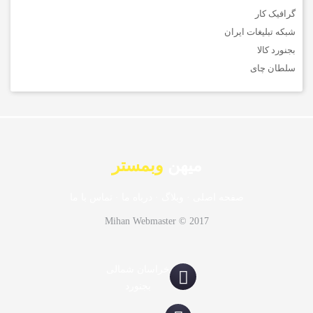
گرافیک کار
شبکه تبلیغات ایران
بجنورد کالا
سلطان چای
میهن
وبمستر
صفحه اصلی
·
وبلاگ
·
درباه ما
·
تماس با ما
Mihan Webmaster © 2017
خراسان شمالی
بجنورد