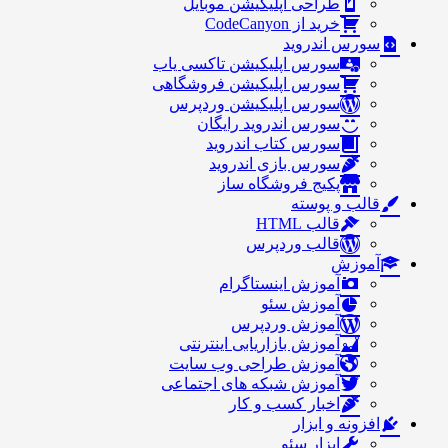
طراحی اپلیکیشن موبایل
خرید از CodeCanyon
سورس اندروید
سورس اپلیکیشن تاکسی یاب
سورس اپلیکیشن فروشگاهی
سورس اپلیکیشن وردپرس
سورس اندروید رایگان
سورس کتاب اندروید
سورس بازی اندروید
پکیج فروشگاه ساز
قالب و پوسته
قالب HTML
قالب وردپرس
آموزش
آموزش اینستاگرام
آموزش سئو
آموزش وردپرس
آموزش بازاریابی اینترنتی
آموزش طراحی وب سایت
آموزش شبکه های اجتماعی
اخبار کسب و کار
افزونه و ابزار
ابزار سئو