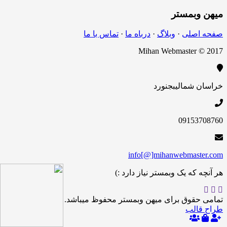
میهن
وبمستر
صفحه اصلی
·
وبلاگ
·
درباه ما
·
تماس با ما
Mihan Webmaster © 2017
خراسان شمالی
بجنورد
09153708760
info[@]mihanwebmaster.com
هر آنچه که یک وبمستر نیاز دارد :)
تمامی حقوق برای میهن وبمستر محفوظ میباشد.
طراح قالب