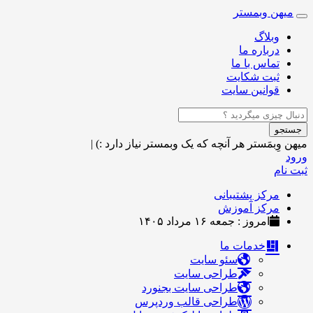
میهن وبمستر
Toggle
navigation
وبلاگ
درباره ما
تماس با ما
ثبت شکایت
قوانین سایت
جستجو
میهن وِبمَستر
هر آنچه که یک وبمستر نیاز دارد :)
|
ورود
ثبت نام
مرکز پشتیبانی
مرکز آموزش
امروز : جمعه ۱۶ مرداد ۱۴۰۵
خدمات ما
سئو سایت
طراحی سایت
طراحی سایت بجنورد
طراحی قالب وردپرس