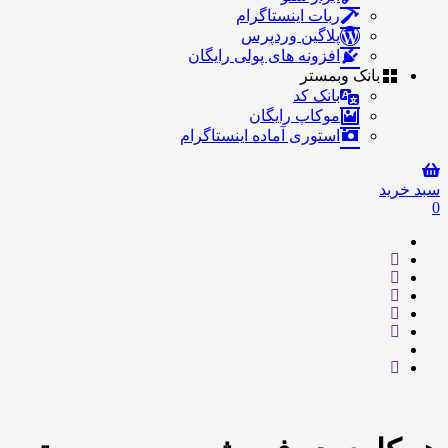
ربات اینستاگرام
پلاگین وردپرس
افزونه های پولی رایگان
بانک وبمستر
بانک کد
موکاپ رایگان
استوری آماده اینستاگرام
سبد خرید
0